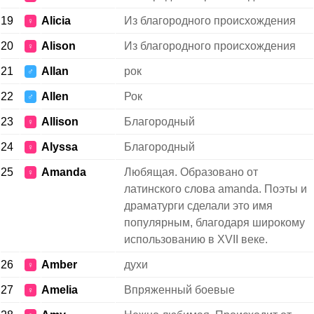
19
Alicia
Из благородного происхождения
♀
20
Alison
Из благородного происхождения
♀
21
Allan
рок
♂
22
Allen
Рок
♂
23
Allison
Благородный
♀
24
Alyssa
Благородный
♀
25
Amanda
Любящая. Образовано от
♀
латинского слова amanda. Поэты и
драматурги сделали это имя
популярным, благодаря широкому
использованию в XVII веке.
26
Amber
духи
♀
27
Amelia
Впряженный боевые
♀