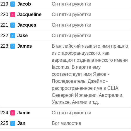
219
Jacob
Он пятки рукоятки
♂
220
Jacqueline
Он пятки рукоятки
♀
221
Jacques
Он пятки рукоятки
♂
222
Jake
Он пятки рукоятки
♂
223
James
В английский язык это имя пришло
♂
из старофранцузского, как
вариация позднелатинского имени
Iacomus. В иврите ему
соответствует имя Яаков -
Последователь. Джеймс -
распространенное имя в США,
Северной Ирландии, Австралии,
Уэлльсе, Англии и т.д.
224
Jamie
Он пятки рукоятки
♀
225
Jan
Бог милостив
♂