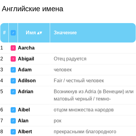
Английские имена
#
Имя
Значение
♂
1
Aarcha
♀
2
Abigail
Отец радуется
♀
3
Adam
человек
♂
4
Adilson
Fair / честный человек
♂
5
Adrian
Возникнув из Adria (в Венеции) или
♂
матовый черный / темно-
6
Aibel
отцом множества народов
♂
7
Alan
рок
♂
8
Albert
прекрасными благородного
♂