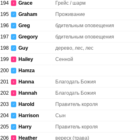
194
Grace
Грейс / шарм
♀
195
Graham
Проживание
♂
196
Greg
бдительным оповещения
♂
197
Gregory
бдительным оповещения
♂
198
Guy
дерево, лес, лес
♂
199
Hailey
Сенной
♀
200
Hamza
♂
201
Hanna
Благодать Божия
♀
202
Hannah
Благодать Божия
♀
203
Harold
Правитель короля
♂
204
Harrison
Сын
♂
205
Harry
Правитель короля
♂
206
Heather
вереск (трава)
♀