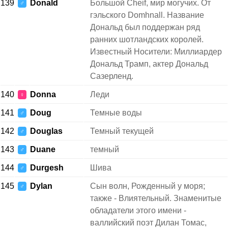
139
Donald
Большой Cheif, мир могучих. От
♂
гэльского Domhnall. Название
Дональд был поддержан ряд
ранних шотландских королей.
Известный Носители: Миллиардер
Дональд Трамп, актер Дональд
Сазерленд.
140
Donna
Леди
♀
141
Doug
Темные воды
♂
142
Douglas
Темный текущей
♂
143
Duane
темный
♂
144
Durgesh
Шива
♂
145
Dylan
Сын волн, Рожденный у моря;
♂
также - Влиятельный. Знаменитые
обладатели этого имени -
валлийский поэт Дилан Томас,