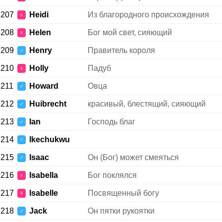
207
Heidi
Из благородного происхождения
♀
208
Helen
Бог мой свет, сияющий
♀
209
Henry
Правитель короля
♂
210
Holly
Падуб
♀
211
Howard
Овца
♂
212
Huibrecht
красивый, блестящий, сияющий
♂
213
Ian
Господь благ
♂
214
Ikechukwu
♂
215
Isaac
Он (Бог) может смеяться
♂
216
Isabella
Бог поклялся
♀
217
Isabelle
Посвященный богу
♀
218
Jack
Он пятки рукоятки
♂