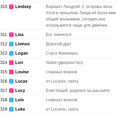
310
Lindsey
Вариант Линдсей: С острова липа.
♀
Хотя в прошлом, Линдсей была имя
общей мальчиков, сегодня она
используется чаще для девочек.
311
Lisa
Бог поклялся
♀
312
Livinus
Дорогой друг
♂
313
Logan
Слуга Финнеана.
♂
314
Lori
Noble (дворянство)
♀
315
Louise
славных воинов
♀
316
Lucas
от Lucanie, света
♂
317
Lucy
Блестящий, родился на рассвете
♀
318
Luis
славных воинов
♂
319
Luke
от Lucanie, света
♂