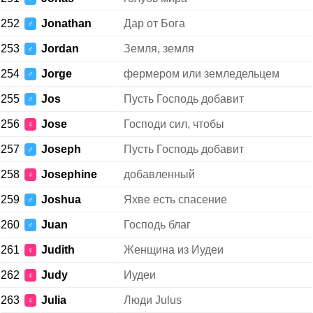
252
Jonathan
Дар от Бога
♂
253
Jordan
Земля, земля
♂
254
Jorge
фермером или земледельцем
♂
255
Jos
Пусть Господь добавит
♂
256
Jose
Господи сил, чтобы
♀
257
Joseph
Пусть Господь добавит
♂
258
Josephine
добавленный
♀
259
Joshua
Яхве есть спасение
♂
260
Juan
Господь благ
♂
261
Judith
Женщина из Иудеи
♀
262
Judy
Иудеи
♀
263
Julia
Люди Julus
♀