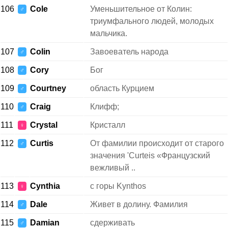
106
Cole
Уменьшительное от Колин:
♂
триумфального людей, молодых
мальчика.
107
Colin
Завоеватель народа
♂
108
Cory
Бог
♂
109
Courtney
область Курцием
♂
110
Craig
Клифф;
♂
111
Crystal
Кристалл
♀
112
Curtis
От фамилии происходит от старого
♂
значения 'Curteis «Французский
вежливый ..
113
Cynthia
с горы Kynthos
♀
114
Dale
Живет в долину. Фамилия
♂
115
Damian
сдерживать
♂