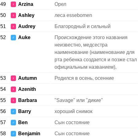
49
Arzina
Орел
♀
50
Ashley
леса essebomen
♀
51
Audrey
Благородный и сильный
♀
52
Auke
Происхождение этого названия
♂
неизвестно, медсестра
наименование (наименование для
рта ребенка создается и позже стал
официальным названием),
53
Autumn
Родился в осень, осенние
♀
54
Azenith
♀
55
Barbara
"Savage" или "дикие"
♀
56
Barry
хороший снимок
♂
57
Ben
Сын состояние
♂
58
Benjamin
Сын состояние
♂