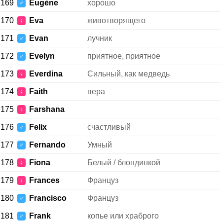
169
Eugène
хорошо
♂
170
Eva
животворящего
♀
171
Evan
лучник
♂
172
Evelyn
приятное, приятное
♂
173
Everdina
Сильный, как медведь
♀
174
Faith
вера
♀
175
Farshana
♀
176
Felix
счастливый
♂
177
Fernando
Умный
♂
178
Fiona
Белый / блондинкой
♀
179
Frances
Француз
♀
180
Francisco
Француз
♂
181
Frank
копье или храброго
♂