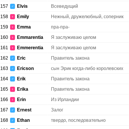
157
Elvis
Всеведущий
♂
158
Emily
Нежный, дружелюбный, соперник
♀
159
Emma
пра-пра-
♀
160
Emmarentia
Я заслуживаю целом
♀
161
Emmerentia
Я заслуживаю целом
♀
162
Eric
Правитель закона
♂
163
Ericson
сын Эрик когда-либо королевских
♂
164
Erik
Правитель закона
♂
165
Erika
Правитель закона
♀
166
Erin
Из Ирландии
♀
167
Ernest
Залог
♂
168
Ethan
твердо, последовательно
♂