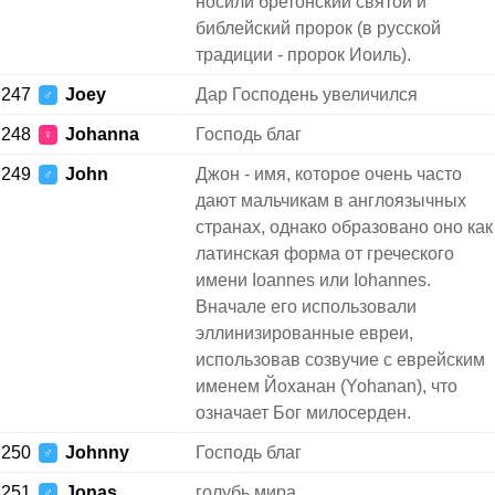
носили бретонский святой и
библейский пророк (в русской
традиции - пророк Иоиль).
247
Joey
Дар Господень увеличился
♂
248
Johanna
Господь благ
♀
249
John
Джон - имя, которое очень часто
♂
дают мальчикам в англоязычных
странах, однако образовано оно как
латинская форма от греческого
имени Ioannes или Iohannes.
Вначале его использовали
эллинизированные евреи,
использовав созвучие с еврейским
именем Йоханан (Yohanan), что
означает Бог милосерден.
250
Johnny
Господь благ
♂
251
Jonas
голубь мира
♂