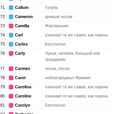
71
Callum
Голубь
♂
72
Cameron
кривым носом
♂
73
Camilla
Жертвенник
♀
74
Carl
означает то же самое, как парень
♂
75
Carlos
Бесплатно
♂
76
Carly
Чувак, человек, большой или
♀
гражданин
77
Carmen
песни, песни
♀
78
Carol
неблагородных Фриман
♀
79
Carolina
означает то же самое, как парень
♀
80
Caroline
означает то же самое, как парень
♀
81
Carolyn
Бесплатно
♀