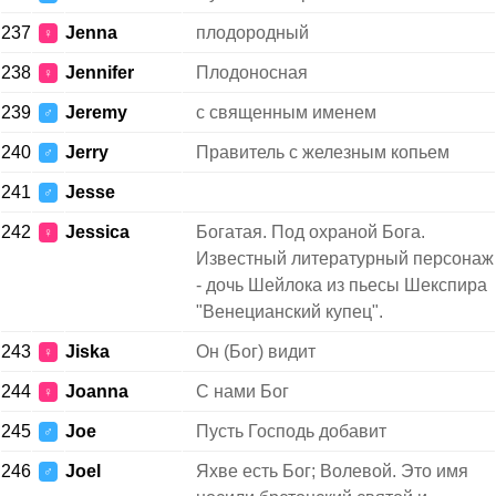
237
Jenna
плодородный
♀
238
Jennifer
Плодоносная
♀
239
Jeremy
с священным именем
♂
240
Jerry
Правитель с железным копьем
♂
241
Jesse
♂
242
Jessica
Богатая. Под охраной Бога.
♀
Известный литературный персонаж
- дочь Шейлока из пьесы Шекспира
"Венецианский купец".
243
Jiska
Он (Бог) видит
♀
244
Joanna
С нами Бог
♀
245
Joe
Пусть Господь добавит
♂
246
Joel
Яхве есть Бог; Волевой. Это имя
♂