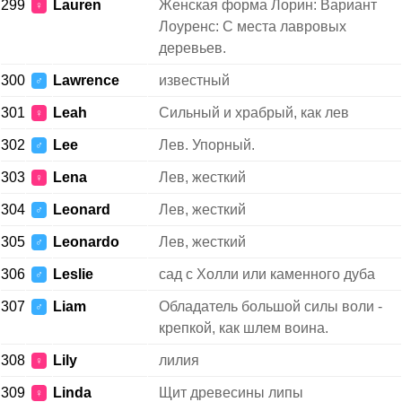
299
Lauren
Женская форма Лорин: Вариант
♀
Лоуренс: С места лавровых
деревьев.
300
Lawrence
известный
♂
301
Leah
Сильный и храбрый, как лев
♀
302
Lee
Лев. Упорный.
♂
303
Lena
Лев, жесткий
♀
304
Leonard
Лев, жесткий
♂
305
Leonardo
Лев, жесткий
♂
306
Leslie
сад с Холли или каменного дуба
♂
307
Liam
Обладатель большой силы воли -
♂
крепкой, как шлем воина.
308
Lily
лилия
♀
309
Linda
Щит древесины липы
♀