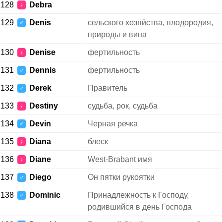
128
Debra
♀
129
Denis
сельского хозяйства, плодородия,
♂
природы и вина
130
Denise
фертильность
♀
131
Dennis
фертильность
♂
132
Derek
Правитель
♂
133
Destiny
судьба, рок, судьба
♀
134
Devin
Черная речка
♂
135
Diana
блеск
♀
136
Diane
West-Brabant имя
♀
137
Diego
Он пятки рукоятки
♂
138
Dominic
Принадлежность к Господу,
♂
родившийся в день Господа