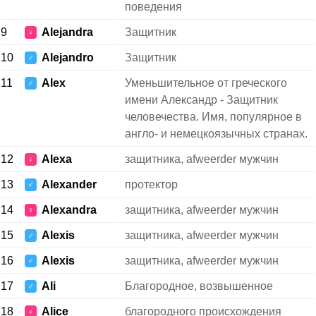
поведения
9
Alejandra
Защитник
♀
10
Alejandro
Защитник
♂
11
Alex
Уменьшительное от греческого
♂
имени Александр - Защитник
человечества. Имя, популярное в
англо- и немецкоязычных странах.
12
Alexa
защитника, afweerder мужчин
♀
13
Alexander
протектор
♂
14
Alexandra
защитника, afweerder мужчин
♀
15
Alexis
защитника, afweerder мужчин
♂
16
Alexis
защитника, afweerder мужчин
♂
17
Ali
Благородное, возвышенное
♂
18
Alice
благородного происхождения
♀