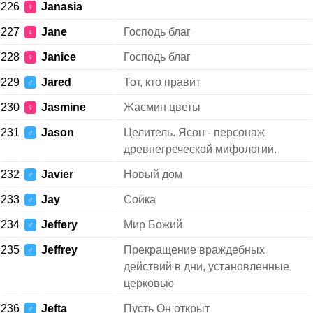
226
Janasia
♀
227
Jane
Господь благ
♀
228
Janice
Господь благ
♀
229
Jared
Тот, кто правит
♂
230
Jasmine
Жасмин цветы
♀
231
Jason
Целитель. Ясон - персонаж
♂
древнегреческой мифологии.
232
Javier
Новый дом
♂
233
Jay
Сойка
♂
234
Jeffery
Мир Божий
♂
235
Jeffrey
Прекращение враждебных
♂
действий в дни, установленные
церковью
236
Jefta
Пусть Он открыт
♂