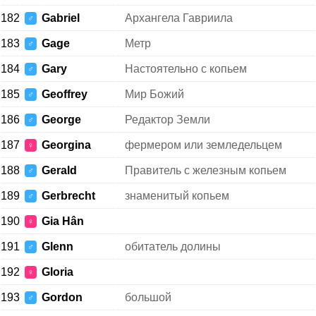
182
Gabriel
Архангела Гавриила
♂
183
Gage
Метр
♂
184
Gary
Настоятельно с копьем
♂
185
Geoffrey
Мир Божий
♂
186
George
Редактор Земли
♂
187
Georgina
фермером или земледельцем
♀
188
Gerald
Правитель с железным копьем
♂
189
Gerbrecht
знаменитый копьем
♂
190
Gia Hân
♀
191
Glenn
обитатель долины
♂
192
Gloria
♀
193
Gordon
большой
♂