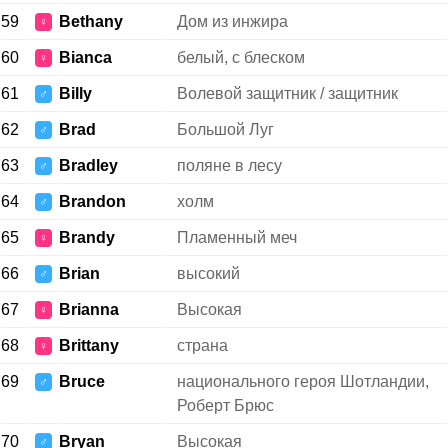
59
Bethany
Дом из инжира
♀
60
Bianca
белый, с блеском
♀
61
Billy
Волевой защитник / защитник
♂
62
Brad
Большой Луг
♂
63
Bradley
поляне в лесу
♂
64
Brandon
холм
♂
65
Brandy
Пламенный меч
♀
66
Brian
высокий
♂
67
Brianna
Высокая
♀
68
Brittany
страна
♀
69
Bruce
национального героя Шотландии,
♂
Роберт Брюс
70
Bryan
Высокая
♂