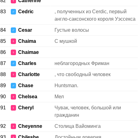
82
Catherine
♀
83
Cedric
, полученных из Cerdic, первый
♂
англо-саксонского короля Уэссекса
84
Cesar
Густые волосы
♂
85
Chaima
С мушкой
♀
86
Chaimae
♀
87
Charles
неблагородных Фриман
♂
88
Charlotte
, что свободный человек
♀
89
Chase
Huntsman.
♂
90
Chelsea
Мел
♀
91
Cheryl
Чувак, человек, большой или
♀
гражданин
92
Cheyenne
Столица Вайоминга
♀
93
Chileshe
Достойным доверия
♀