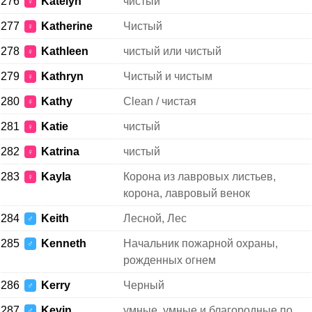
276
Katelyn
чистый
♀
277
Katherine
Чистый
♀
278
Kathleen
чистый или чистый
♀
279
Kathryn
Чистый и чистым
♀
280
Kathy
Clean / чистая
♀
281
Katie
чистый
♀
282
Katrina
чистый
♀
283
Kayla
Корона из лавровых листьев,
♀
корона, лавровый венок
284
Keith
Лесной, Лес
♂
285
Kenneth
Начальник пожарной охраны,
♂
рожденных огнем
286
Kerry
Черный
♂
287
Kevin
умные, умные и благородные по
♂