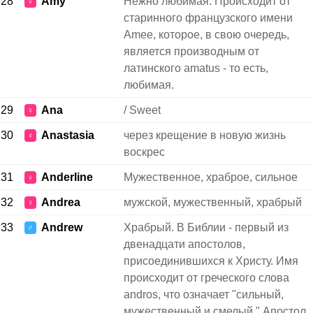
28
Amy
Нежно любимая. Происходит от
♀
старинного французского имени
Amee, которое, в свою очередь,
является производным от
латинского amatus - то есть,
любимая.
29
Ana
/ Sweet
♀
30
Anastasia
через крещение в новую жизнь
♀
воскрес
31
Anderline
Мужественное, храброе, сильное
♀
32
Andrea
мужской, мужественный, храбрый
♀
33
Andrew
Храбрый. В Библии - первый из
♂
двенадцати апостолов,
присоединившихся к Христу. Имя
происходит от греческого слова
andros, что означает "сильный,
мужественный и смелый." Апостол