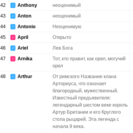
42
Anthony
неоценимый
♂
43
Anton
неоценимый
♂
44
Antonio
Неоценимую
♂
45
April
Открыто
♀
46
Ariel
Лев Бога
♂
47
Arnika
Тот, кто правит, как орел, могучий
♀
орел
48
Arthur
От римского Название клана
♂
Арториуса, что означает
благородный, мужественный.
Известный предъявителя:
легендарный шестом веке король
Артур Британии и его Круглого
стола рыцарей. Эта легенда с
начала 9 века.