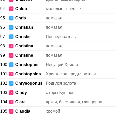
94
Chloe
молодые зеленые
♀
95
Chris
помазал
♂
96
Christian
помазал
♂
97
Christie
Последователь
♂
98
Christina
помазал
♀
99
Christine
помазал
♀
100
Christopher
Несущий Христа
♂
101
Christophina
Христос на предъявителя
♀
102
Chrysogonus
Родился золота
♂
103
Cindy
с горы Kynthos
♀
104
Clara
яркая, блестящая, глянцевая
♀
105
Claudia
хромой
♀