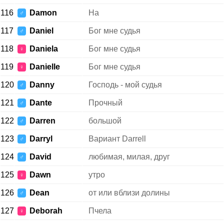
116
Damon
На
♂
117
Daniel
Бог мне судья
♂
118
Daniela
Бог мне судья
♀
119
Danielle
Бог мне судья
♀
120
Danny
Господь - мой судья
♂
121
Dante
Прочный
♂
122
Darren
большой
♂
123
Darryl
Вариант Darrell
♂
124
David
любимая, милая, друг
♂
125
Dawn
утро
♀
126
Dean
от или вблизи долины
♂
127
Deborah
Пчела
♀