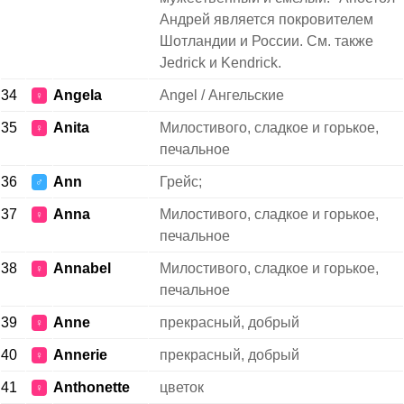
Андрей является покровителем
Шотландии и России. См. также
Jedrick и Kendrick.
34
Angela
Angel / Ангельские
♀
35
Anita
Милостивого, сладкое и горькое,
♀
печальное
36
Ann
Грейс;
♂
37
Anna
Милостивого, сладкое и горькое,
♀
печальное
38
Annabel
Милостивого, сладкое и горькое,
♀
печальное
39
Anne
прекрасный, добрый
♀
40
Annerie
прекрасный, добрый
♀
41
Anthonette
цветок
♀