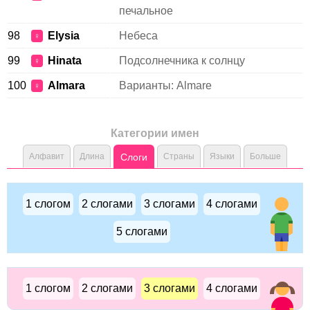
печальное
98
Elysia
Небеса
♀
99
Hinata
Подсолнечника к солнцу
♀
100
Almara
Варианты: Almare
♀
Категории имен
Алфавит
Длина
Слоги
Страны
Языки
Больше
1 слогом
2 слогами
3 слогами
4 слогами
5 слогами
1 слогом
2 слогами
3 слогами
4 слогами