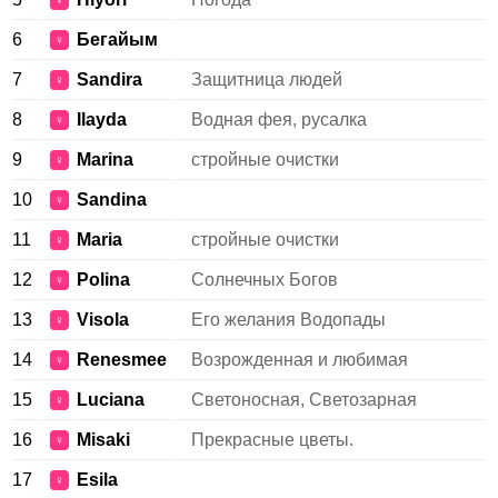
♀
6
Бегайым
♀
7
Sandira
Защитница людей
♀
8
Ilayda
Водная фея, русалка
♀
9
Marina
стройные очистки
♀
10
Sandina
♀
11
Maria
стройные очистки
♀
12
Polina
Солнечных Богов
♀
13
Visola
Его желания Водопады
♀
14
Renesmee
Возрожденная и любимая
♀
15
Luciana
Светоносная, Светозарная
♀
16
Misaki
Прекрасные цветы.
♀
17
Esila
♀