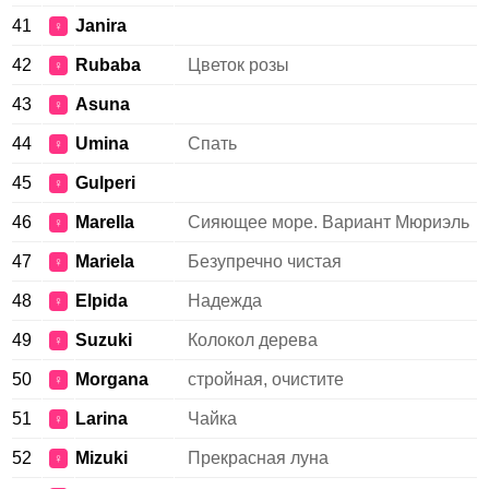
41
Janira
♀
42
Rubaba
Цветок розы
♀
43
Asuna
♀
44
Umina
Спать
♀
45
Gulperi
♀
46
Marella
Сияющее море. Вариант Мюриэль
♀
47
Mariela
Безупречно чистая
♀
48
Elpida
Надежда
♀
49
Suzuki
Колокол дерева
♀
50
Morgana
стройная, очистите
♀
51
Larina
Чайка
♀
52
Mizuki
Прекрасная луна
♀