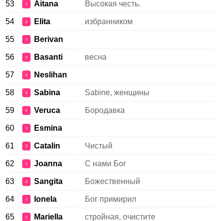
53
Aitana
Высокая честь.
♀
54
Elita
избранником
♀
55
Berivan
♀
56
Basanti
весна
♀
57
Neslihan
♀
58
Sabina
Sabine, женщины
♀
59
Veruca
Бородавка
♀
60
Esmina
♀
61
Catalin
Чистый
♀
62
Joanna
С нами Бог
♀
63
Sangita
Божественный
♀
64
Ionela
Бог примирил
♀
65
Mariella
стройная, очистите
♀