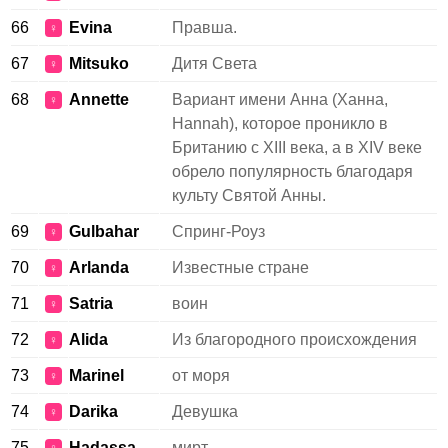
66
Evina
Правша.
♀
67
Mitsuko
Дитя Света
♀
68
Annette
Вариант имени Анна (Ханна,
♀
Hannah), которое проникло в
Британию с XIII века, а в XIV веке
обрело популярность благодаря
культу Святой Анны.
69
Gulbahar
Спринг-Роуз
♀
70
Arlanda
Известные стране
♀
71
Satria
воин
♀
72
Alida
Из благородного происхождения
♀
73
Marinel
от моря
♀
74
Darika
Девушка
♀
75
Hadassa
мирт