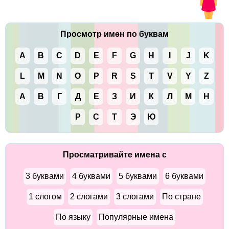
Просмотр имен по буквам
A
B
C
D
E
F
G
H
I
J
K
L
M
N
O
P
R
S
T
V
Y
Z
А
В
Г
Д
Е
З
И
К
Л
М
Н
Р
С
Т
Э
Ю
Просматривайте имена с
3 буквами
4 буквами
5 буквами
6 буквами
1 слогом
2 слогами
3 слогами
По стране
По языку
Популярные имена