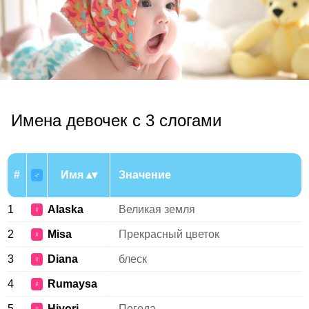
Имена девочек с 3 слогами
#
Имя
Значение
♂
1
Alaska
Великая земля
♀
2
Misa
Прекрасный цветок
♀
3
Diana
блеск
♀
4
Rumaysa
♀
5
Hiyori
Погода