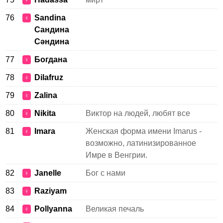
♀
76
Sandina
♀
Сандина
Сəндина
77
Богдана
♀
78
Dilafruz
♀
79
Zalina
♀
80
Nikita
Виктор на людей, любят все
♀
81
Imara
Женская форма имени Imarus -
♀
возможно, латинизированное
Имре в Венгрии.
82
Janelle
Бог с нами
♀
83
Raziyam
♀
84
Pollyanna
Великая печаль
♀