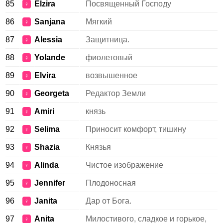
85
Elzira
Посвященный Господу
♀
86
Sanjana
Мягкий
♀
87
Alessia
Защитница.
♀
88
Yolande
фиолетовый
♀
89
Elvira
возвышенное
♀
90
Georgeta
Редактор Земли
♀
91
Amiri
князь
♀
92
Selima
Приносит комфорт, тишину
♀
93
Shazia
Князья
♀
94
Alinda
Чистое изображение
♀
95
Jennifer
Плодоносная
♀
96
Janita
Дар от Бога.
♀
97
Anita
Милостивого, сладкое и горькое,
♀