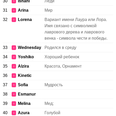
30
Ishani
Леди
♀
31
Arina
Мир
♀
32
Lorena
Вариант имени Лаура или Лора.
♀
Имя связано с символикой
лаврового дерева и лаврового
венка - символа чести и победы.
33
Wednesday
Родился в среду
♀
34
Yoshiko
Хороший ребенок
♀
35
Alzira
Красота, Орнамент
♀
36
Kinetic
♀
37
Sofia
Мудрость
♀
38
Esmanur
♀
39
Melina
Мед;
♀
40
Azura
Голубой
♀