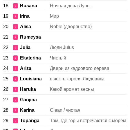
18
Busana
Ночная дева Луны.
♀
19
Irina
Мир
♀
20
Alisa
Noble (дворянство)
♀
21
Rumeysa
♀
22
Julia
Люди Julus
♀
23
Ekaterina
Чистый
♀
24
Ariza
Двери из кедрового дерева
♀
25
Louisiana
в честь короля Людовика
♀
26
Haruka
Какой аромат весны
♀
27
Ganjina
♀
28
Karina
Clean / чистая
♀
29
Topanga
Там, где горы встречаются с морем
♀