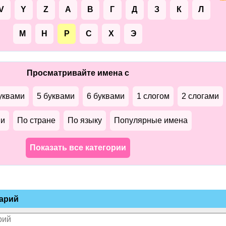
V
Y
Z
А
В
Г
Д
З
К
Л
М
Н
Р
С
Х
Э
Просматривайте имена с
уквами
5 буквами
6 буквами
1 слогом
2 слогами
ми
По стране
По языку
Популярные имена
Показать все категории
арий