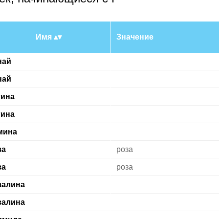
Имя
Значение
най
най
гина
гина
мина
за
роза
за
роза
залина
залина