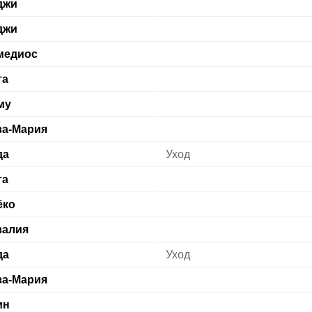
джи
джи
медиос
та
му
за-Мария
да
Уход
та
ёко
залия
да
Уход
за-Мария
ин