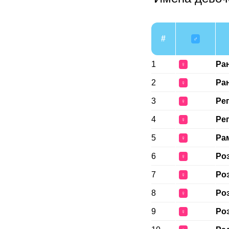
#
♂
1
Ра
♀
2
Ра
♀
3
Ре
♀
4
Ре
♀
5
Ра
♀
6
Ро
♀
7
Ро
♀
8
Ро
♀
9
Ро
♀