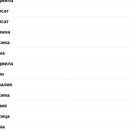
дмила
исат
исат
мина
сина
ма
дмила
ин
залия
сина
лия
сица
ма