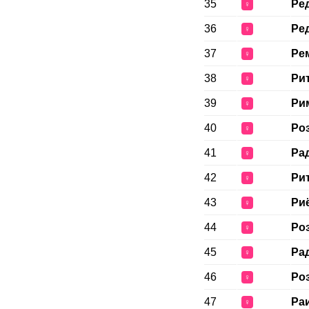
35
Ре
♀
36
Ре
♀
37
Ре
♀
38
Ри
♀
39
Ри
♀
40
Ро
♀
41
Ра
♀
42
Ри
♀
43
Ри
♀
44
Ро
♀
45
Ра
♀
46
Ро
♀
47
Ра
♀