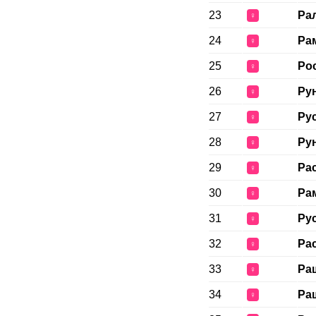
23
Ра
♀
24
Ра
♀
25
Ро
♀
26
Ру
♀
27
Ру
♀
28
Ру
♀
29
Ра
♀
30
Ра
♀
31
Ру
♀
32
Ра
♀
33
Ра
♀
34
Ра
♀