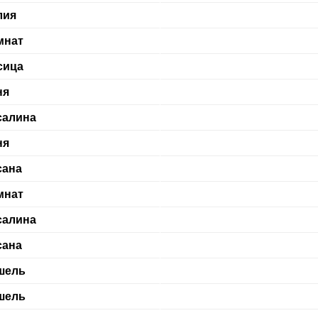
лия
мнат
сица
ня
салина
ня
сана
мнат
салина
сана
шель
шель