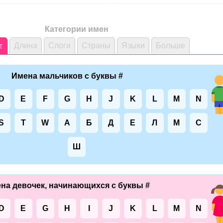
Категории имен
Длина
Слоги
Страны
Языки
Больше
т
Имена мальчиков с буквы #
D
E
F
G
H
J
K
L
M
N
S
T
W
А
Б
Д
Е
Л
М
С
Ш
на девочек, начинающихся с буквы #
D
E
G
H
I
J
K
L
M
N