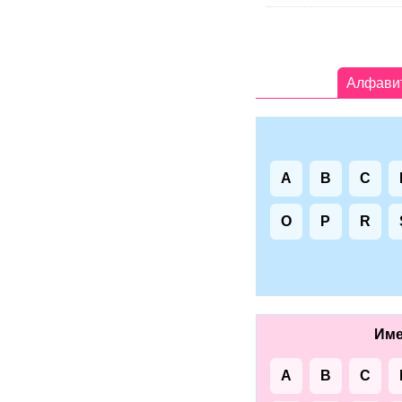
Алфави
A
B
C
O
P
R
Име
A
B
C