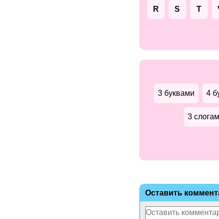
R
S
T
3 буквами
4 б
3 слога
Оставить коммент