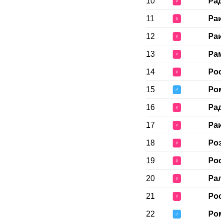
10
Ра
♀
11
Ра
♀
12
Ра
♀
13
Ра
♀
14
Ро
♀
15
Ро
♂
16
Ра
♀
17
Ра
♀
18
Ро
♀
19
Ро
♀
20
Ра
♀
21
Ро
♀
22
Ро
♂