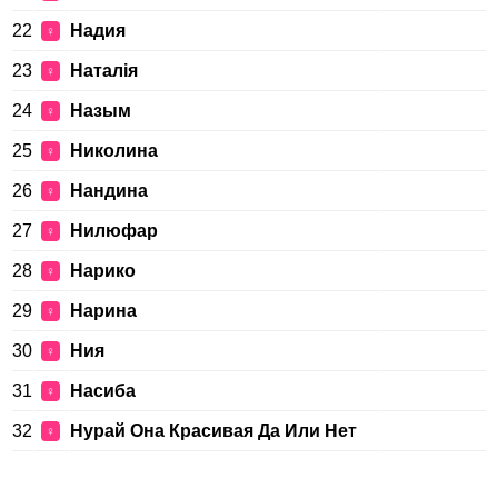
22
Надия
♀
23
Наталія
♀
24
Назым
♀
25
Николина
♀
26
Нандина
♀
27
Нилюфар
♀
28
Нарико
♀
29
Нарина
♀
30
Ния
♀
31
Насиба
♀
32
Нурай Она Красивая Да Или Нет
♀