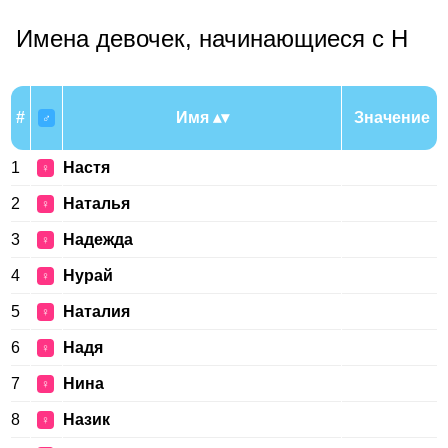
Имена девочек, начинающиеся с Н
#
Имя
Значение
♂
1
Настя
♀
2
Наталья
♀
3
Надежда
♀
4
Нурай
♀
5
Наталия
♀
6
Надя
♀
7
Нина
♀
8
Назик
♀