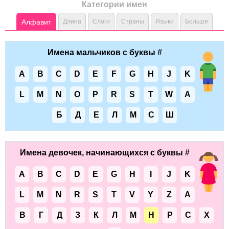
Категории имен
Алфавит
Длина
Слоги
Страны
Языки
Больше
Имена мальчиков с буквы #
A
B
C
D
E
F
G
H
J
K
L
M
N
O
P
R
S
T
W
А
Б
Д
Е
Л
М
С
Ш
Имена девочек, начинающихся с буквы #
A
B
C
D
E
G
H
I
J
K
L
M
N
R
S
T
V
Y
Z
А
В
Г
Д
З
К
Л
М
Н
Р
С
Х