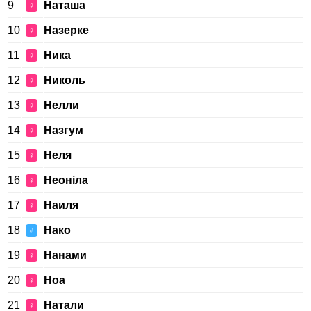
9
Наташа
♀
10
Назерке
♀
11
Ника
♀
12
Николь
♀
13
Нелли
♀
14
Назгум
♀
15
Неля
♀
16
Неоніла
♀
17
Наиля
♀
18
Нако
♂
19
Нанами
♀
20
Ноа
♀
21
Натали
♀