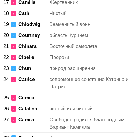
17
Camilla
Жертвенник
♀
18
Cath
Чистый
♀
19
Chlodwig
Знаменитый воин.
♂
20
Courtney
область Курцием
♂
21
Chinara
Восточный самолета
♀
22
Cibelle
Пророки
♀
23
Chun
природ расширения
♂
24
Catrice
современное сочетание Катрина и
♀
Патрис
25
Cemile
♀
26
Catalina
чистый или чистый
♀
27
Camila
Свободно родился благородным.
♀
Вариант Камилла