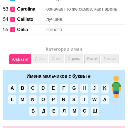
53
Carolina
означает то же самое, как парень
♀
54
Callisto
лучшие
♀
55
Celia
Небеса
♀
Категории имен
Алфавит
Длина
Слоги
Страны
Языки
Больше
Имена мальчиков с буквы #
A
B
C
D
E
F
G
H
J
K
L
M
N
O
P
R
S
T
W
А
Б
Д
Е
Л
М
С
Ш