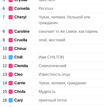
♀
6
Cornelia
Рогатых
♀
7
Cheryl
Чувак, человек, большой или
♀
гражданин
8
Caroline
означает то же самое, как парень
♀
9
Cruella
злой, жестокий
♀
10
Chinar
♀
11
Chill
Имя CHILTON
♂
12
Clemita
Симпатический
♀
13
Cleo
Известность отца
♀
14
Carrie
Чувак, человек, гражданин
♀
15
Chofa
Мудрость
♀
16
Cary
приятный поток
♂