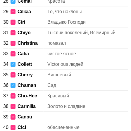
28
Cemal
Красота
♂
29
Cilicia
То, что наклоны
♀
30
Ciri
Владыко Господи
♀
31
Chiyo
Тысячи поколений, Всемирный
♀
32
Christina
помазал
♀
33
Catia
чистое ясное
♀
34
Collett
Victorious людей
♂
35
Cherry
Вишневый
♀
36
Chaman
Сад
♂
37
Cho-Hee
Красивый
♀
38
Carmilla
Золото и сладкие
♀
39
Cansu
♀
40
Cici
обесцененные
♀