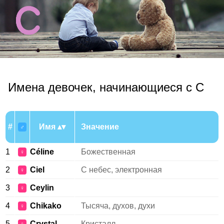
Имена девочек, начинающиеся с C
#
Имя
Значение
♂
1
Céline
Божественная
♀
2
Ciel
С небес, электронная
♀
3
Ceylin
♀
4
Chikako
Тысяча, духов, духи
♀
5
Crystal
Кристалл