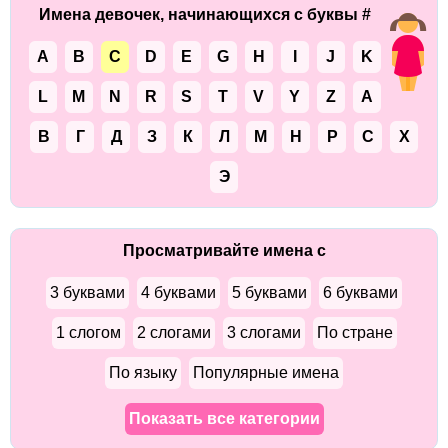
Имена девочек, начинающихся с буквы #
A
B
C
D
E
G
H
I
J
K
L
M
N
R
S
T
V
Y
Z
А
В
Г
Д
З
К
Л
М
Н
Р
С
Х
Э
Просматривайте имена с
3 буквами
4 буквами
5 буквами
6 буквами
1 слогом
2 слогами
3 слогами
По стране
По языку
Популярные имена
Показать все категории