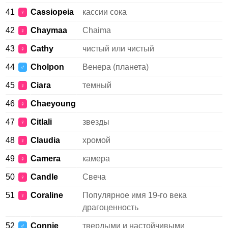
41
Cassiopeia
кассии сока
♀
42
Chaymaa
Chaima
♀
43
Cathy
чистый или чистый
♀
44
Cholpon
Венера (планета)
♂
45
Ciara
темный
♀
46
Chaeyoung
♀
47
Citlali
звезды
♀
48
Claudia
хромой
♀
49
Camera
камера
♀
50
Candle
Свеча
♀
51
Coraline
Популярное имя 19-го века
♀
драгоценность
52
Connie
твердыми и настойчивыми
♂