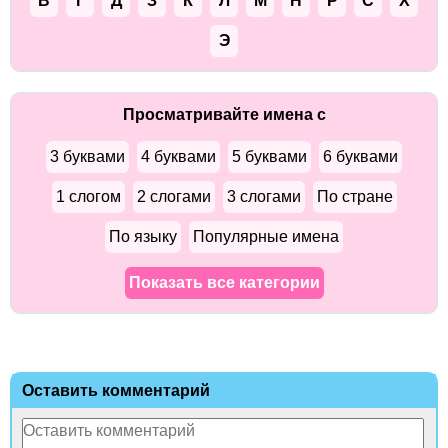
В
Г
Д
З
К
Л
М
Н
Р
С
Х
Э
Просматривайте имена с
3 буквами
4 буквами
5 буквами
6 буквами
1 слогом
2 слогами
3 слогами
По стране
По языку
Популярные имена
Показать все категории
Оставить комментарий