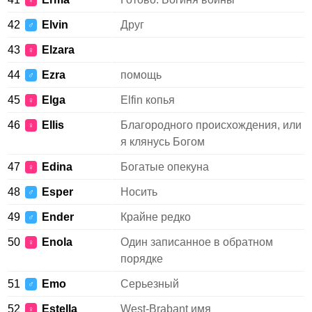
♀
42
Elvin
Друг
♂
43
Elzara
♀
44
Ezra
помощь
♂
45
Elga
Elfin копья
♀
46
Ellis
Благородного происхождения, или
♀
я клянусь Богом
47
Edina
Богатые опекуна
♀
48
Esper
Носить
♂
49
Ender
Крайне редко
♂
50
Enola
Один записанное в обратном
♀
порядке
51
Emo
Серьезный
♂
52
Estella
West-Brabant имя
♀