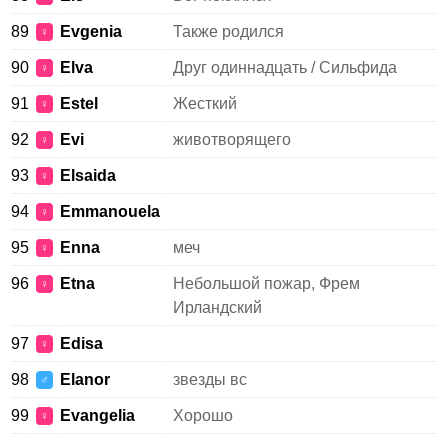
89
Evgenia
Также родился
♀
90
Elva
Друг одиннадцать / Сильфида
♀
91
Estel
Жесткий
♀
92
Evi
животворящего
♀
93
Elsaida
♀
94
Emmanouela
♀
95
Enna
меч
♀
96
Etna
Небольшой пожар, Фрем
♀
Ирландский
97
Edisa
♀
98
Elanor
звезды вс
♂
99
Evangelia
Хорошо
♀