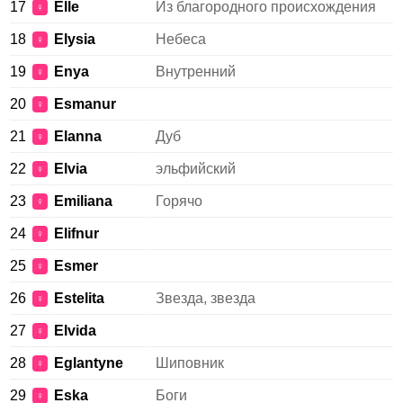
17
Elle
Из благородного происхождения
♀
18
Elysia
Небеса
♀
19
Enya
Внутренний
♀
20
Esmanur
♀
21
Elanna
Дуб
♀
22
Elvia
эльфийский
♀
23
Emiliana
Горячо
♀
24
Elifnur
♀
25
Esmer
♀
26
Estelita
Звезда, звезда
♀
27
Elvida
♀
28
Eglantyne
Шиповник
♀
29
Eska
Боги
♀