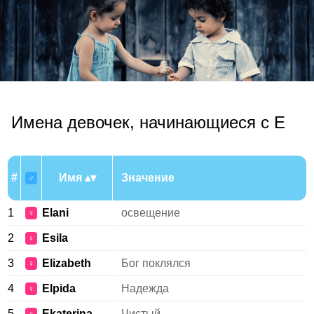
Имена девочек, начинающиеся с E
#
Имя
Значение
♂
1
Elani
освещение
♀
2
Esila
♀
3
Elizabeth
Бог поклялся
♀
4
Elpida
Надежда
♀
5
Ekaterina
Чистый