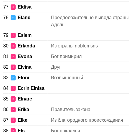
77
Eldisa
♀
78
Eland
Предположительно вывода страны
♂
Адель
79
Eslem
♀
80
Erlanda
Из страны noblemsns
♀
81
Evona
Бог примирил
♀
82
Elvina
Друг
♀
83
Eloni
Возвышенный
♂
84
Ecrin Elnisa
♀
85
Elnare
♀
86
Erika
Правитель закона
♀
87
Elke
Из благородного происхождения
♀
88
Els
Бог поклялся
♀