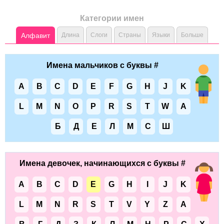
Категории имен
Алфавит
Длина
Слоги
Страны
Языки
Больше
Имена мальчиков с буквы #
A
B
C
D
E
F
G
H
J
K
L
M
N
O
P
R
S
T
W
А
Б
Д
Е
Л
М
С
Ш
Имена девочек, начинающихся с буквы #
A
B
C
D
E
G
H
I
J
K
L
M
N
R
S
T
V
Y
Z
А