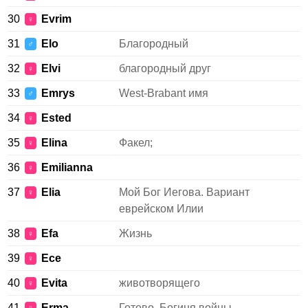
30
Evrim
♀
31
Elo
Благородный
♂
32
Elvi
благородный друг
♀
33
Emrys
West-Brabant имя
♂
34
Ested
♀
35
Elina
Факел;
♀
36
Emilianna
♀
37
Elia
Мой Бог Иегова. Вариант
♀
еврейском Илии
38
Efa
Жизнь
♀
39
Ece
♀
40
Evita
животворящего
♀
41
Erma
Готово. Богиня войны