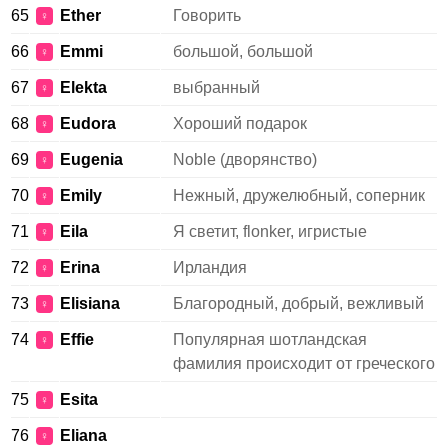
65
Ether
Говорить
♀
66
Emmi
большой, большой
♀
67
Elekta
выбранный
♀
68
Eudora
Хороший подарок
♀
69
Eugenia
Noble (дворянство)
♀
70
Emily
Нежный, дружелюбный, соперник
♀
71
Eila
Я светит, flonker, игристые
♀
72
Erina
Ирландия
♀
73
Elisiana
Благородный, добрый, вежливый
♀
74
Effie
Популярная шотландская
♀
фамилия происходит от греческого
75
Esita
♀
76
Eliana
♀