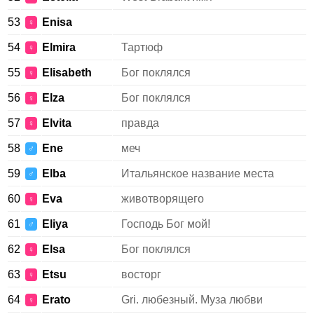
53
Enisa
♀
54
Elmira
Тартюф
♀
55
Elisabeth
Бог поклялся
♀
56
Elza
Бог поклялся
♀
57
Elvita
правда
♀
58
Ene
меч
♂
59
Elba
Итальянское название места
♂
60
Eva
животворящего
♀
61
Eliya
Господь Бог мой!
♂
62
Elsa
Бог поклялся
♀
63
Etsu
восторг
♀
64
Erato
Gri. любезный. Муза любви
♀