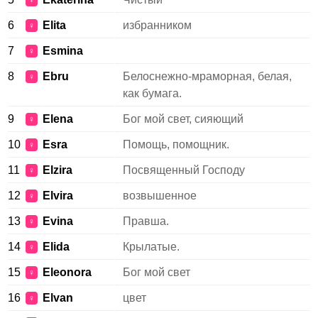
♀
6
Elita
избранником
♀
7
Esmina
♀
8
Ebru
Белоснежно-мраморная, белая,
♀
как бумага.
9
Elena
Бог мой свет, сияющий
♀
10
Esra
Помощь, помощник.
♀
11
Elzira
Посвященный Господу
♀
12
Elvira
возвышенное
♀
13
Evina
Правша.
♀
14
Elida
Крылатые.
♀
15
Eleonora
Бог мой свет
♀
16
Elvan
цвет
♀