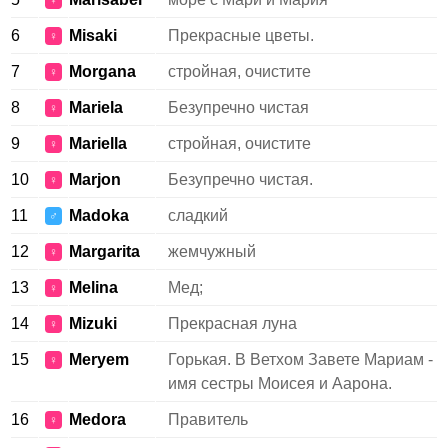
♀
6
Misaki
Прекрасные цветы.
♀
7
Morgana
стройная, очистите
♀
8
Mariela
Безупречно чистая
♀
9
Mariella
стройная, очистите
♀
10
Marjon
Безупречно чистая.
♀
11
Madoka
сладкий
♂
12
Margarita
жемчужный
♀
13
Melina
Мед;
♀
14
Mizuki
Прекрасная луна
♀
15
Meryem
Горькая. В Ветхом Завете Мариам -
♀
имя сестры Моисея и Аарона.
16
Medora
Правитель
♀