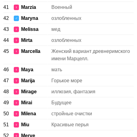
41
Marzia
Военный
♀
42
Maryna
озлобленных
♂
43
Melissa
мед
♀
44
Mirta
озлобленных
♀
45
Marcella
Женский вариант древнеримского
♀
имени Марцелл.
46
Maya
мать
♀
47
Marija
Горькое море
♀
48
Mirage
иллюзия, фантазия
♀
49
Mirai
Будущее
♀
50
Milena
стройные очистки
♀
51
Miu
Красивые перья
♀
52
Merve
♀