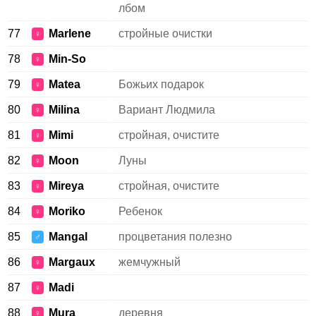
лбом
77
Marlene
стройные очистки
♀
78
Min-So
♀
79
Matea
Божьих подарок
♀
80
Milina
Вариант Людмила
♀
81
Mimi
стройная, очистите
♀
82
Moon
Луны
♀
83
Mireya
стройная, очистите
♀
84
Moriko
Ребенок
♀
85
Mangal
процветания полезно
♂
86
Margaux
жемчужный
♀
87
Madi
♀
88
Mura
деревня
♀