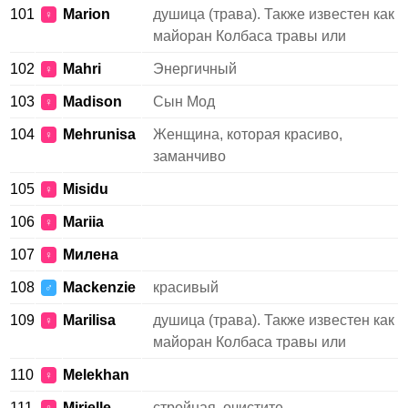
101
Marion
душица (трава). Также известен как
♀
майоран Колбаса травы или
102
Mahri
Энергичный
♀
103
Madison
Сын Мод
♀
104
Mehrunisa
Женщина, которая красиво,
♀
заманчиво
105
Misidu
♀
106
Mariia
♀
107
Mилена
♀
108
Mackenzie
красивый
♂
109
Marilisa
душица (трава). Также известен как
♀
майоран Колбаса травы или
110
Melekhan
♀
111
Mirielle
стройная, очистите