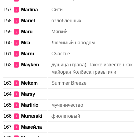
157
Madina
Сити
♀
158
Mariel
озлобленных
♀
159
Maru
Мягкий
♀
160
Mila
Любимый народом
♀
161
Marni
Счастье
♀
162
Mayken
душица (трава). Также известен как
♀
майоран Колбаса травы или
163
Meltem
Summer Breeze
♀
164
Marsy
♀
165
Martirio
мученичество
♀
166
Murasaki
фиолетовый
♀
167
Mакейла
♀