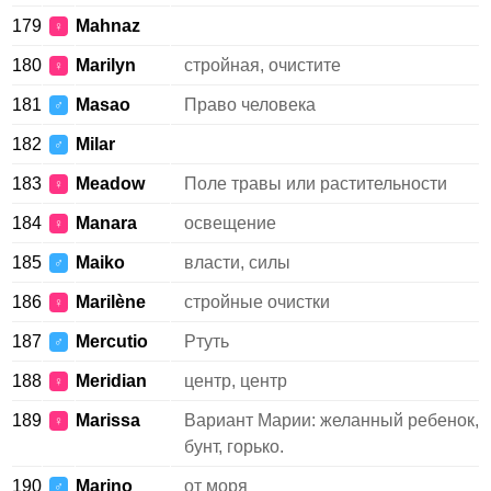
179
Mahnaz
♀
180
Marilyn
стройная, очистите
♀
181
Masao
Право человека
♂
182
Milar
♂
183
Meadow
Поле травы или растительности
♀
184
Manara
освещение
♀
185
Maiko
власти, силы
♂
186
Marilène
стройные очистки
♀
187
Mercutio
Ртуть
♂
188
Meridian
центр, центр
♀
189
Marissa
Вариант Марии: желанный ребенок,
♀
бунт, горько.
190
Marino
от моря
♂