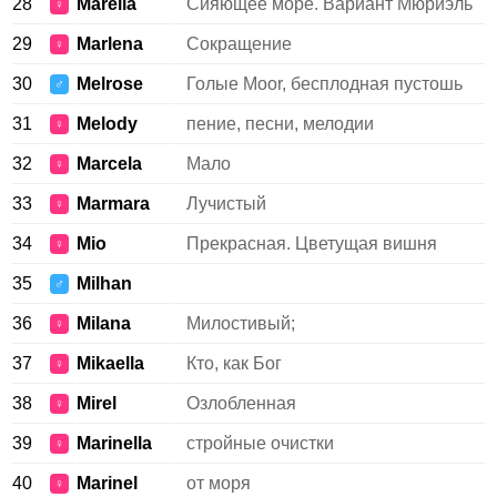
28
Marella
Сияющее море. Вариант Мюриэль
♀
29
Marlena
Сокращение
♀
30
Melrose
Голые Moor, бесплодная пустошь
♂
31
Melody
пение, песни, мелодии
♀
32
Marcela
Мало
♀
33
Marmara
Лучистый
♀
34
Mio
Прекрасная. Цветущая вишня
♀
35
Milhan
♂
36
Milana
Милостивый;
♀
37
Mikaella
Кто, как Бог
♀
38
Mirel
Озлобленная
♀
39
Marinella
стройные очистки
♀
40
Marinel
от моря
♀