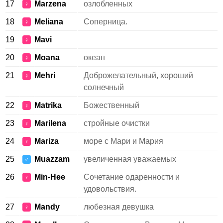
17
Marzena
озлобленных
♀
18
Meliana
Соперница.
♀
19
Mavi
♀
20
Moana
океан
♀
21
Mehri
Доброжелательный, хороший
♀
солнечный
22
Matrika
Божественный
♀
23
Marilena
стройные очистки
♀
24
Mariza
море с Мари и Мария
♀
25
Muazzam
увеличенная уважаемых
♂
26
Min-Hee
Сочетание одаренности и
♀
удовольствия.
27
Mandy
любезная девушка
♀