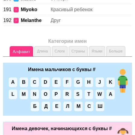
191
Miyoko
Красивый ребенок
♀
192
Melanthe
Друг
♀
Категории имен
Алфавит
Длина
Слоги
Страны
Языки
Больше
Имена мальчиков с буквы #
A
B
C
D
E
F
G
H
J
K
L
M
N
O
P
R
S
T
W
А
Б
Д
Е
Л
М
С
Ш
Имена девочек, начинающихся с буквы #