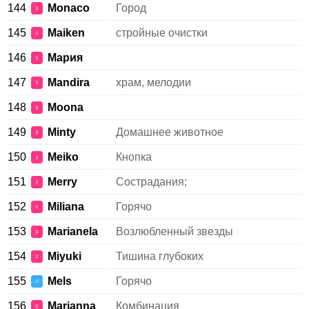
144
Monaco
Город
♀
145
Maiken
стройные очистки
♀
146
Mария
♀
147
Mandira
храм, мелодии
♀
148
Moona
♀
149
Minty
Домашнее животное
♀
150
Meiko
Кнопка
♀
151
Merry
Сострадания;
♀
152
Miliana
Горячо
♀
153
Marianela
Возлюбленный звезды
♀
154
Miyuki
Тишина глубоких
♀
155
Mels
Горячо
♂
156
Marianna
Комбинация
♀