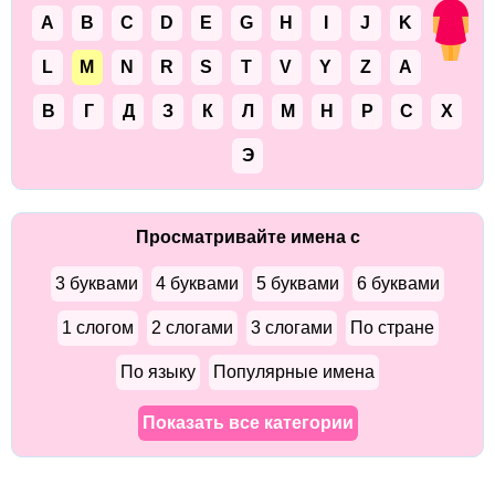
A
B
C
D
E
G
H
I
J
K
L
M
N
R
S
T
V
Y
Z
А
В
Г
Д
З
К
Л
М
Н
Р
С
Х
Э
Просматривайте имена с
3 буквами
4 буквами
5 буквами
6 буквами
1 слогом
2 слогами
3 слогами
По стране
По языку
Популярные имена
Показать все категории