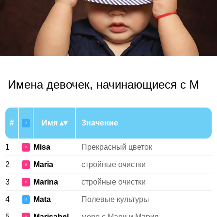
Имена девочек, начинающиеся с M
#
Имя
Значение
♂
1
Misa
Прекрасный цветок
♀
2
Maria
стройные очистки
♀
3
Marina
стройные очистки
♀
4
Mata
Полевые культуры
♂
5
Marisabel
море с Мари и Мария