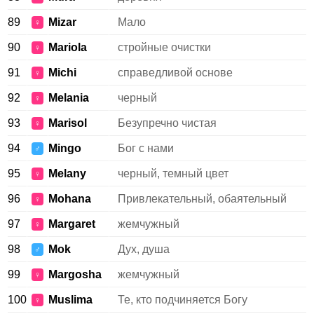
89
Mizar
Мало
♀
90
Mariola
стройные очистки
♀
91
Michi
справедливой основе
♀
92
Melania
черный
♀
93
Marisol
Безупречно чистая
♀
94
Mingo
Бог с нами
♂
95
Melany
черный, темный цвет
♀
96
Mohana
Привлекательный, обаятельный
♀
97
Margaret
жемчужный
♀
98
Mok
Дух, душа
♂
99
Margosha
жемчужный
♀
100
Muslima
Те, кто подчиняется Богу
♀