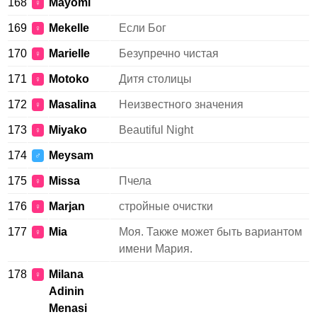
168
Mayomi
♀
169
Mekelle
Если Бог
♀
170
Marielle
Безупречно чистая
♀
171
Motoko
Дитя столицы
♀
172
Masalina
Неизвестного значения
♀
173
Miyako
Beautiful Night
♀
174
Meysam
♂
175
Missa
Пчела
♀
176
Marjan
стройные очистки
♀
177
Mia
Моя. Также может быть вариантом
♀
имени Мария.
178
Milana
♀
Adinin
Menasi