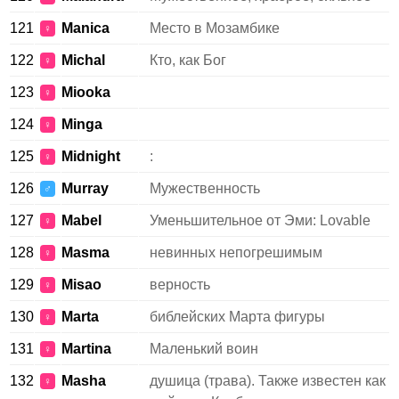
121
Manica
Место в Мозамбике
♀
122
Michal
Кто, как Бог
♀
123
Miooka
♀
124
Mingа
♀
125
Midnight
:
♀
126
Murray
Мужественность
♂
127
Mabel
Уменьшительное от Эми: Lovable
♀
128
Masma
невинных непогрешимым
♀
129
Misao
верность
♀
130
Marta
библейских Марта фигуры
♀
131
Martina
Маленький воин
♀
132
Masha
душица (трава). Также известен как
♀