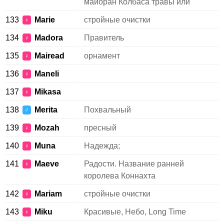
майоран Колбаса травы или
133
Marie
стройные очистки
♀
134
Madora
Правитель
♀
135
Mairead
орнамент
♀
136
Maneli
♀
137
Mikasa
♀
138
Merita
Похвальный
♂
139
Mozah
пресный
♀
140
Muna
Надежда;
♀
141
Maeve
Радости. Название ранней
♀
королева Коннахта
142
Mariam
стройные очистки
♀
143
Miku
Красивые, Небо, Long Time
♀