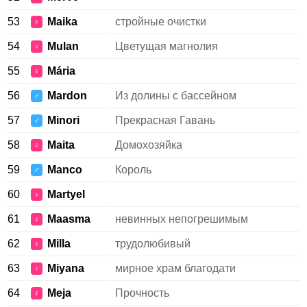
53
Maika
стройные очистки
♀
54
Mulan
Цветущая магнолия
♀
55
Mária
♀
56
Mardon
Из долины с бассейном
♂
57
Minori
Прекрасная Гавань
♂
58
Maita
Домохозяйка
♀
59
Manco
Король
♂
60
Martyel
♀
61
Maasma
невинных непогрешимым
♀
62
Milla
трудолюбивый
♀
63
Miyana
мирное храм благодати
♀
64
Meja
Прочность
♀