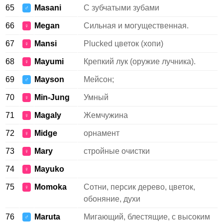
65
Masani
С зубчатыми зубами
♂
66
Megan
Сильная и могущественная.
♀
67
Mansi
Plucked цветок (хопи)
♀
68
Mayumi
Крепкий лук (оружие лучника).
♀
69
Mayson
Мейсон;
♂
70
Min-Jung
Умный
♀
71
Magaly
Жемчужина
♀
72
Midge
орнамент
♀
73
Mary
стройные очистки
♀
74
Mayuko
♀
75
Momoka
Сотни, персик дерево, цветок,
♀
обоняние, духи
76
Maruta
Мигающий, блестящие, с высоким
♂