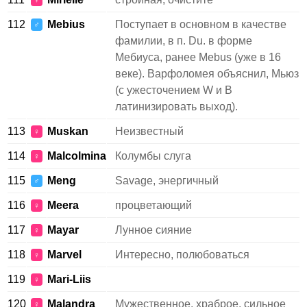
♀
112
Mebius
Поступает в основном в качестве
♂
фамилии, в п. Du. в форме
Мебиуса, ранее Mebus (уже в 16
веке). Варфоломея объяснил, Мьюз
(с ужесточением W и B
латинизировать выход).
113
Muskan
Неизвестный
♀
114
Malcolmina
Колумбы слуга
♀
115
Meng
Savage, энергичный
♂
116
Meera
процветающий
♀
117
Mayar
Лунное сияние
♀
118
Marvel
Интересно, полюбоваться
♀
119
Mari-Liis
♀
120
Malandra
Мужественное, храброе, сильное
♀