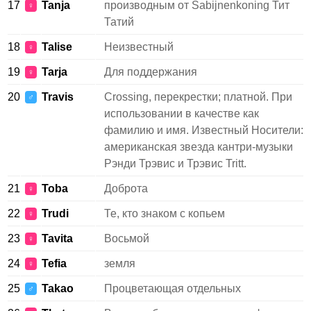
17
Tanja
производным от Sabijnenkoning Тит
♀
Татий
18
Talise
Неизвестный
♀
19
Tarja
Для поддержания
♀
20
Travis
Crossing, перекрестки; платной. При
♂
использовании в качестве как
фамилию и имя. Известный Носители:
американская звезда кантри-музыки
Рэнди Трэвис и Трэвис Tritt.
21
Toba
Доброта
♀
22
Trudi
Те, кто знаком с копьем
♀
23
Tavita
Восьмой
♀
24
Tefia
земля
♀
25
Takao
Процветающая отдельных
♂