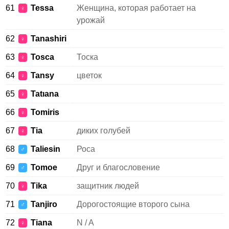
61
Tessa
Женщина, которая работает на
♀
урожай
62
Tanashiri
♀
63
Tosca
Тоска
♀
64
Tansy
цветок
♀
65
Tatıana
♀
66
Tomiris
♀
67
Tia
диких голубей
♀
68
Taliesin
Роса
♂
69
Tomoe
Друг и благословение
♂
70
Tika
защитник людей
♀
71
Tanjiro
Дорогостоящие второго сына
♂
72
Tiana
N / A
♀