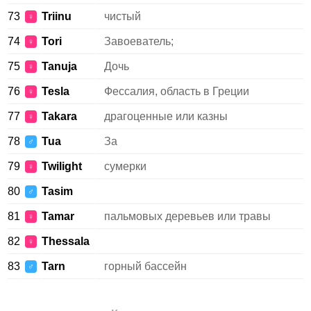
73
Triinu
чистый
♀
74
Tori
Завоеватель;
♀
75
Tanuja
Дочь
♀
76
Tesla
Фессалия, область в Греции
♀
77
Takara
драгоценные или казны
♀
78
Tua
За
♂
79
Twilight
сумерки
♀
80
Tasim
♂
81
Tamar
пальмовых деревьев или травы
♀
82
Thessala
♀
83
Tarn
горный бассейн
♂