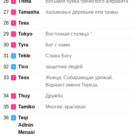
26
Theta
Восьмая буква греческого алфавита
♀
27
Tamasha
пальмовых деревьев или травы
♀
28
Teка
♀
29
Tokyo
Восточная столица "
♀
30
Tyra
Бог с нами
♀
31
Tekle
Слава Богу
♂
32
Tico
защитник людей
♂
33
Tess
Жница; Собирающая урожай.
♀
Вариант имени Тереза.
34
Thuy
Дружба
♀
35
Tamiko
Многие, красивая
♀
36
Teqi
♂
Adinin
Menasi