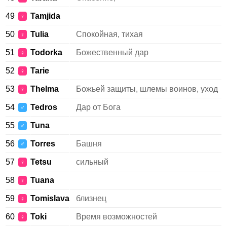
49
Tamjida
♀
50
Tulia
Спокойная, тихая
♀
51
Todorka
Божественный дар
♀
52
Tarie
♀
53
Thelma
Божьей защиты, шлемы воинов, уход
♀
54
Tedros
Дар от Бога
♂
55
Tuna
♂
56
Torres
Башня
♂
57
Tetsu
сильный
♀
58
Tuana
♀
59
Tomislava
близнец
♀
60
Toki
Время возможностей
♀