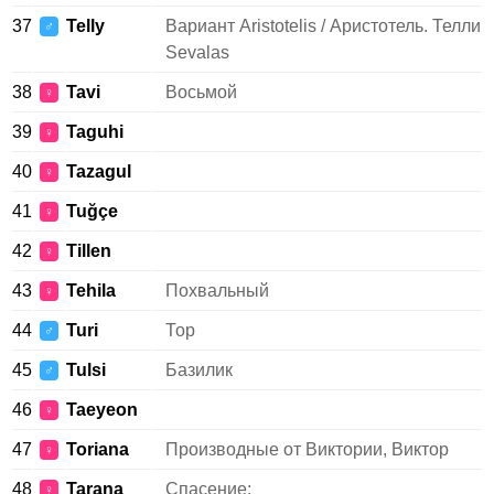
37
Telly
Вариант Aristotelis / Аристотель. Телли
♂
Sevalas
38
Tavi
Восьмой
♀
39
Taguhi
♀
40
Tazagul
♀
41
Tuğçe
♀
42
Tillen
♀
43
Tehila
Похвальный
♀
44
Turi
Тор
♂
45
Tulsi
Базилик
♂
46
Taeyeon
♀
47
Toriana
Производные от Виктории, Виктор
♀
48
Tarana
Спасение;
♀