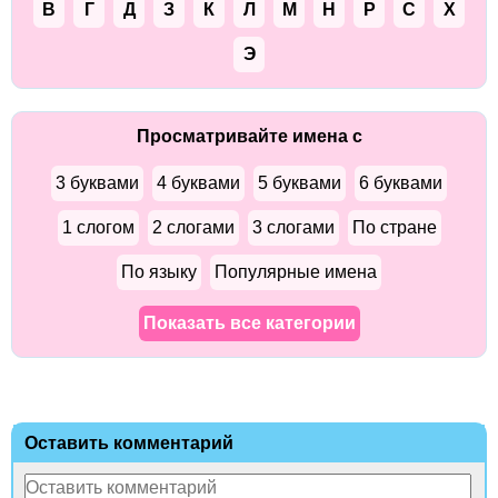
В
Г
Д
З
К
Л
М
Н
Р
С
Х
Э
Просматривайте имена с
3 буквами
4 буквами
5 буквами
6 буквами
1 слогом
2 слогами
3 слогами
По стране
По языку
Популярные имена
Показать все категории
Оставить комментарий