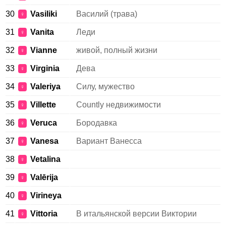
30
Vasiliki
Василий (трава)
♀
31
Vanita
Леди
♀
32
Vianne
живой, полный жизни
♀
33
Virginia
Дева
♀
34
Valeriya
Силу, мужество
♀
35
Villette
Countly недвижимости
♀
36
Veruca
Бородавка
♀
37
Vanesa
Вариант Ванесса
♀
38
Vetalina
♀
39
Valērija
♀
40
Virineya
♀
41
Vittoria
В итальянской версии Виктории
♀