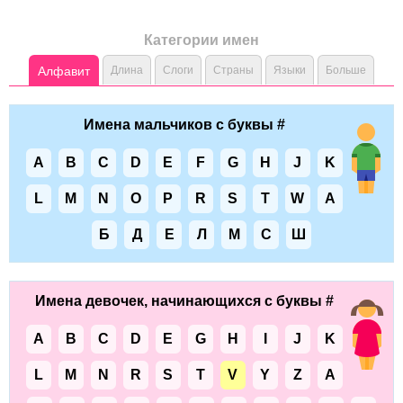
Категории имен
Алфавит
Длина
Слоги
Страны
Языки
Больше
Имена мальчиков с буквы #
A
B
C
D
E
F
G
H
J
K
L
M
N
O
P
R
S
T
W
А
Б
Д
Е
Л
М
С
Ш
Имена девочек, начинающихся с буквы #
A
B
C
D
E
G
H
I
J
K
L
M
N
R
S
T
V
Y
Z
А