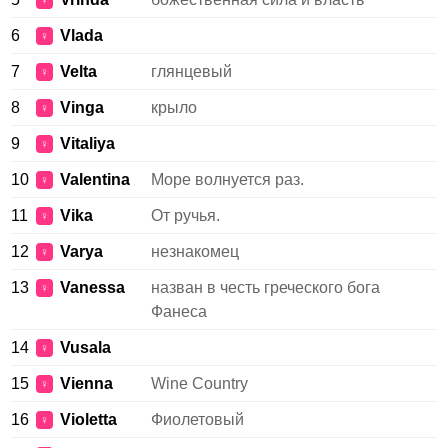
♀
6
Vlada
♀
7
Velta
глянцевый
♀
8
Vinga
крыло
♀
9
Vitaliya
♀
10
Valentina
Море волнуется раз.
♀
11
Vika
От ручья.
♀
12
Varya
незнакомец
♀
13
Vanessa
назван в честь греческого бога
♀
Фанеса
14
Vusala
♀
15
Vienna
Wine Country
♀
16
Violetta
Фиолетовый
♀