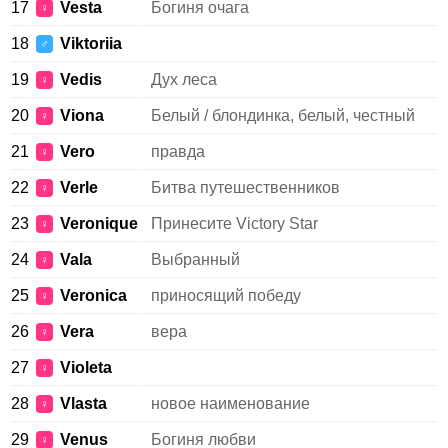
17
Vesta
Богиня очага
♀
18
Viktoriia
♂
19
Vedis
Дух леса
♀
20
Viona
Белый / блондинка, белый, честный
♀
21
Vero
правда
♀
22
Verle
Битва путешественников
♀
23
Veronique
Принесите Victory Star
♀
24
Vala
Выбранный
♀
25
Veronica
приносящий победу
♀
26
Vera
вера
♀
27
Violeta
♀
28
Vlasta
новое наименование
♀
29
Venus
Богиня любви
♀