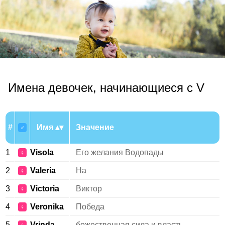
Имена девочек, начинающиеся с V
#
Имя
Значение
♂
1
Visola
Его желания Водопады
♀
2
Valeria
На
♀
3
Victoria
Виктор
♀
4
Veronika
Победа
♀
5
Vrinda
божественная сила и власть