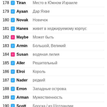
178
Tiran
Место в Южном Израиле
♂
179
Ayaan
Дар Яхве
♂
180
Novak
Новичок
♂
181
Hanes
живет в хеджируемому корпус
♂
182
Maybe
Может быть
♀
183
Armin
Большой, Великий
♂
184
Susan
водяная лилия
♀
185
Aller
Решительный
♂
186
Elroi
Король
♂
187
Nader
редкий
♂
188
Erron
Западные острова
♂
189
Arman
Мужественность
♂
190
Scott
Броска / из Шотландии
♂