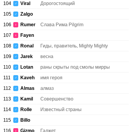
104
Viral
Дорогостоящий
♂
105
Zalgo
♂
106
Rumer
Слава Рима Pilgrim
♀
107
Fayen
♀
108
Ronal
Гиды, правитель, Mighty Mighty
♂
109
Jarek
весна
♂
110
Lotan
раны скрыты под смолы мирры
♂
111
Kaveh
имя героя
♂
112
Almas
алмаз
♂
113
Kamil
Совершенство
♂
114
Rolle
Известный страны
♂
115
Billo
♂
116
Gizmo
Гаджет
♀