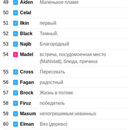
49
Aiden
Маленькое пламя
♂
50
Celal
♂
51
Ilkin
первый
♂
52
Black
Темный.
♂
53
Najib
Благородный
♂
54
Madel
встреча, посудомоечная место
♀
(Mahlstatt), блюда, причина
55
Cross
Пересекать
♂
56
Fagan
радостный
♂
57
Brock
Жизнь в потоке
♂
58
Firuz
победитель
♂
59
Masum
непогрешимым невинных
♂
60
Elman
Вяз (дерево)
♂