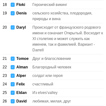
18
Floki
Героический викинг
♂
19
Denis
сельского хозяйства, плодородия,
♂
природы и вина
20
Daryl
Происходит от французского родового
♂
имени и означает Открытый. Восходит к
XI столетию и может служить как
именем, так и фамилией. Вариант -
Darrell
21
Tomoe
Друг и благословение
♂
22
Alman
Благородный человек
♂
23
Alper
солдат или героя
♂
24
Felix
счастливый
♂
25
Eldan
Из elves'valley
♂
26
David
любимая, милая, друг
♂