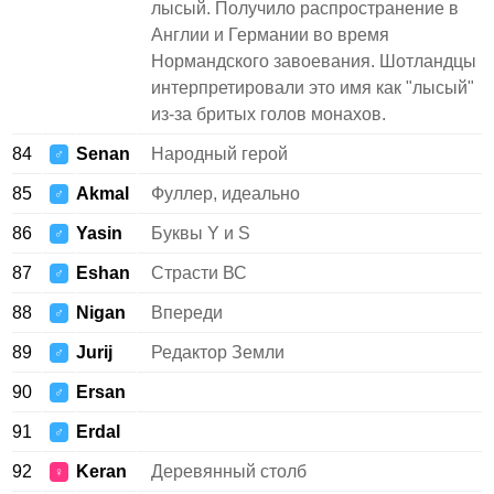
лысый. Получило распространение в
Англии и Германии во время
Нормандского завоевания. Шотландцы
интерпретировали это имя как "лысый"
из-за бритых голов монахов.
84
Senan
Народный герой
♂
85
Akmal
Фуллер, идеально
♂
86
Yasin
Буквы Y и S
♂
87
Eshan
Страсти ВС
♂
88
Nigan
Впереди
♂
89
Jurij
Редактор Земли
♂
90
Ersan
♂
91
Erdal
♂
92
Keran
Деревянный столб
♀