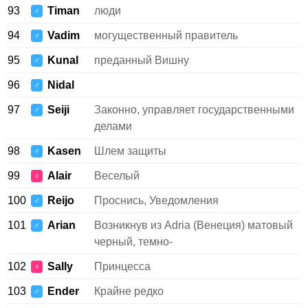
93
Timan
люди
♂
94
Vadim
могущественный правитель
♂
95
Kunal
преданный Вишну
♂
96
Nidal
♂
97
Seiji
Законно, управляет государственными
♂
делами
98
Kasen
Шлем защиты
♂
99
Alair
Веселый
♀
100
Reijo
Проснись, Уведомления
♂
101
Arian
Возникнув из Adria (Венеция) матовый
♂
черный, темно-
102
Sally
Принцесса
♀
103
Ender
Крайне редко
♂