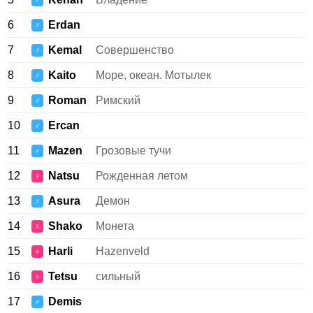
♂
6
Erdan
♂
7
Kemal
Совершенство
♂
8
Kaito
Море, океан. Мотылек
♂
9
Roman
Римский
♂
10
Ercan
♂
11
Mazen
Грозовые тучи
♂
12
Natsu
Рожденная летом
♀
13
Asura
Демон
♂
14
Shako
Монета
♀
15
Harli
Hazenveld
♀
16
Tetsu
сильный
♀
17
Demis
♂