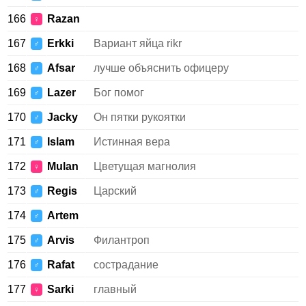
166
Razan
♀
167
Erkki
Вариант яйца rikr
♂
168
Afsar
лучше объяснить офицеру
♂
169
Lazer
Бог помог
♂
170
Jacky
Он пятки рукоятки
♂
171
Islam
Истинная вера
♂
172
Mulan
Цветущая магнолия
♀
173
Regis
Царский
♂
174
Artem
♂
175
Arvis
Филантроп
♂
176
Rafat
сострадание
♂
177
Sarki
главный
♀