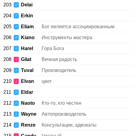
203
Delai
♂
204
Erkin
♂
205
Eliam
Бог является ассоциированным
♂
206
Kiano
Инструменты мастера
♂
207
Harel
Гора Бога
♂
208
Gilat
Вечная радость
♀
209
Tuval
Производитель
♂
210
Elvan
цвет
♀
211
Eldar
♂
212
Naoto
Кто-то, кто честен
♂
213
Wayne
Автопроизводитель
♂
214
Renze
Консультации, адвокаты
♂
215
Candy
Честный