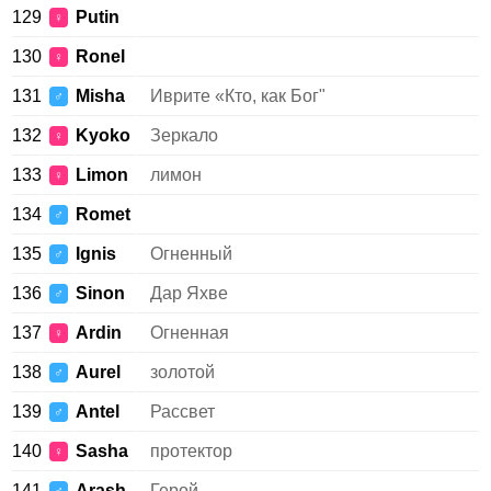
129
Putin
♀
130
Ronel
♀
131
Misha
Иврите «Кто, как Бог"
♂
132
Kyoko
Зеркало
♀
133
Limon
лимон
♀
134
Romet
♂
135
Ignis
Огненный
♂
136
Sinon
Дар Яхве
♂
137
Ardin
Огненная
♀
138
Aurel
золотой
♂
139
Antel
Рассвет
♂
140
Sasha
протектор
♀
141
Arash
Герой