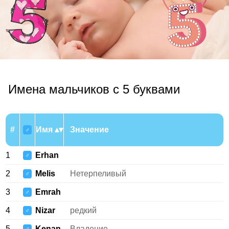
Имена мальчиков с 5 буквами
#
Имя
Значение
♂
1
Erhan
♂
2
Melis
Нетерпеливый
♂
3
Emrah
♂
4
Nizar
редкий
♂
5
Kenan
Владение