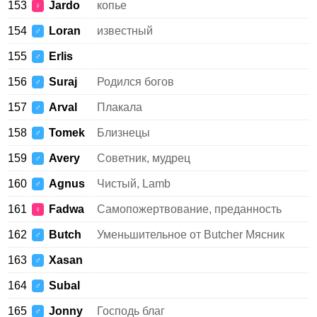
153
Jardo
копье
♀
154
Loran
известный
♂
155
Erlis
♂
156
Suraj
Родился богов
♂
157
Arval
Плакала
♂
158
Tomek
Близнецы
♂
159
Avery
Советник, мудрец
♂
160
Agnus
Чистый, Lamb
♂
161
Fadwa
Самопожертвование, преданность
♀
162
Butch
Уменьшительное от Butcher Мясник
♂
163
Xasan
♂
164
Subal
♂
165
Jonny
Господь благ
♂