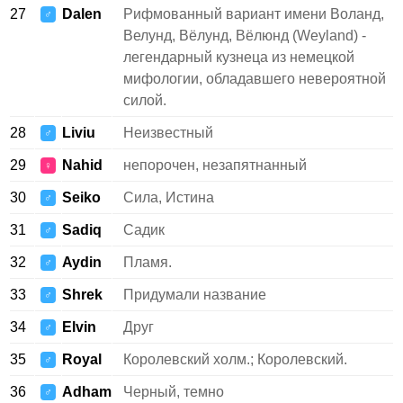
27
Dalen
Рифмованный вариант имени Воланд,
♂
Велунд, Вёлунд, Вёлюнд (Weyland) -
легендарный кузнеца из немецкой
мифологии, обладавшего невероятной
силой.
28
Liviu
Неизвестный
♂
29
Nahid
непорочен, незапятнанный
♀
30
Seiko
Сила, Истина
♂
31
Sadiq
Садик
♂
32
Aydin
Пламя.
♂
33
Shrek
Придумали название
♂
34
Elvin
Друг
♂
35
Royal
Королевский холм.; Королевский.
♂
36
Adham
Черный, темно
♂