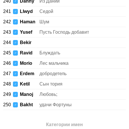
240
Danhy
Из Дании
♂
241
Llwyd
Седой
♂
242
Haman
Шум
♂
243
Yusef
Пусть Господь добавит
♂
244
Bekir
♂
245
Ravid
Блуждать
♂
246
Morio
Лес мальчика
♂
247
Erdem
добродетель
♂
248
Ketil
Сын тория
♂
249
Manoj
Любовь;
♂
250
Bakht
удачи Фортуны
♂
Категории имен