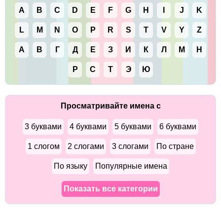
A
B
C
D
E
F
G
H
I
J
K
L
M
N
O
P
R
S
T
V
Y
Z
А
В
Г
Д
Е
З
И
К
Л
М
Н
Р
С
Т
Э
Ю
Просматривайте имена с
3 буквами
4 буквами
5 буквами
6 буквами
1 слогом
2 слогами
3 слогами
По стране
По языку
Популярные имена
Показать все категории