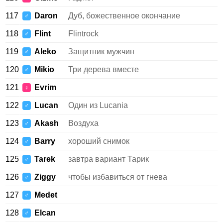
117
Daron
Дуб, божественное окончание
♂
118
Flint
Flintrock
♂
119
Aleko
Защитник мужчин
♂
120
Mikio
Три дерева вместе
♂
121
Evrim
♀
122
Lucan
Один из Lucania
♂
123
Akash
Воздуха
♂
124
Barry
хороший снимок
♂
125
Tarek
завтра вариант Тарик
♂
126
Ziggy
чтобы избавиться от гнева
♂
127
Medet
♂
128
Elcan
♂