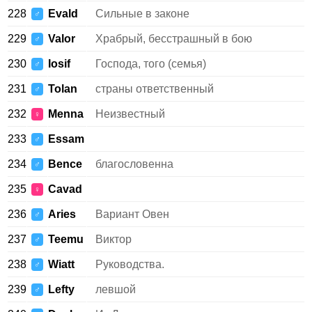
228
Evald
Сильные в законе
♂
229
Valor
Храбрый, бесстрашный в бою
♂
230
Iosif
Господа, того (семья)
♂
231
Tolan
страны ответственный
♂
232
Menna
Неизвестный
♀
233
Essam
♂
234
Bence
благословенна
♂
235
Cavad
♀
236
Aries
Вариант Овен
♂
237
Teemu
Виктор
♂
238
Wiatt
Руководства.
♂
239
Lefty
левшой
♂