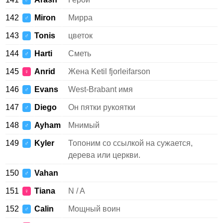
♂
142
Miron
Мирра
♂
143
Tonis
цветок
♂
144
Harti
Сметь
♂
145
Anrid
Жена Ketil fjorleifarson
♀
146
Evans
West-Brabant имя
♂
147
Diego
Он пятки рукоятки
♂
148
Ayham
Мнимый
♂
149
Kyler
Топоним со ссылкой на сужается,
♂
дерева или церкви.
150
Vahan
♂
151
Tiana
N / A
♀
152
Calin
Мощный воин
♂