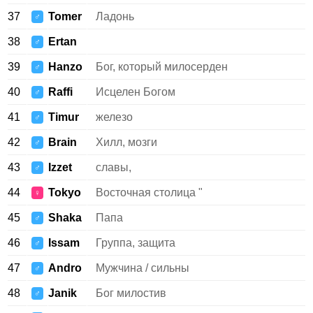
37
Tomer
Ладонь
♂
38
Ertan
♂
39
Hanzo
Бог, который милосерден
♂
40
Raffi
Исцелен Богом
♂
41
Timur
железо
♂
42
Brain
Хилл, мозги
♂
43
Izzet
славы,
♂
44
Tokyo
Восточная столица "
♀
45
Shaka
Папа
♂
46
Issam
Группа, защита
♂
47
Andro
Мужчина / сильны
♂
48
Janik
Бог милостив
♂