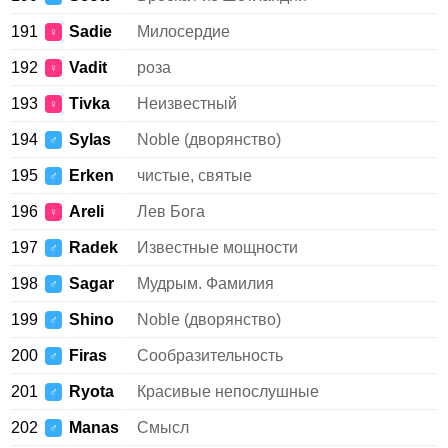
191
Sadie
Милосердие
♀
192
Vadit
роза
♀
193
Tivka
Неизвестный
♀
194
Sylas
Noble (дворянство)
♂
195
Erken
чистые, святые
♂
196
Areli
Лев Бога
♀
197
Radek
Известные мощности
♂
198
Sagar
Мудрым. Фамилия
♂
199
Shino
Noble (дворянство)
♂
200
Firas
Сообразительность
♂
201
Ryota
Красивые непослушные
♂
202
Manas
Смысл
♂