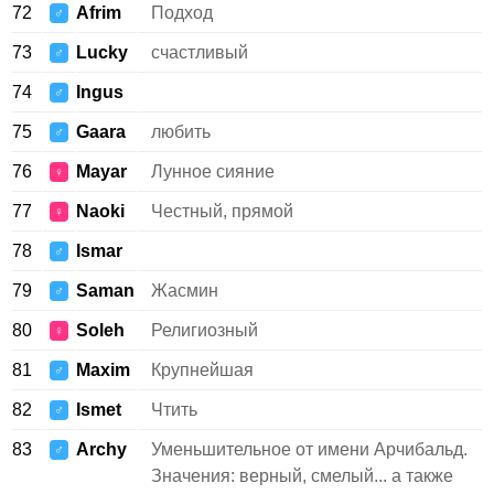
72
Afrim
Подход
♂
73
Lucky
счастливый
♂
74
Ingus
♂
75
Gaara
любить
♂
76
Mayar
Лунное сияние
♀
77
Naoki
Честный, прямой
♀
78
Ismar
♂
79
Saman
Жасмин
♂
80
Soleh
Религиозный
♀
81
Maxim
Крупнейшая
♂
82
Ismet
Чтить
♂
83
Archy
Уменьшительное от имени Арчибальд.
♂
Значения: верный, смелый... а также