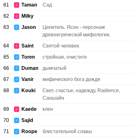
61
Taman
Сад
♀
62
Milky
♀
63
Jason
Целитель. Ясон - персонаж
♂
древнегреческой мифологии.
64
Saint
Святой человек
♀
65
Toren
стройная, очистите
♂
66
Duman
дымчатый
♂
67
Vanir
мифического бога дождя
♂
68
Kouki
Свет, счастье, надежду, Radience,
♂
Саншайн
69
Kaede
клен
♀
70
Sajid
♂
71
Roope
блистательной славы
♂