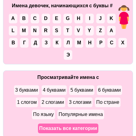
Имена девочек, начинающихся с буквы #
A
B
C
D
E
G
H
I
J
K
L
M
N
R
S
T
V
Y
Z
А
В
Г
Д
З
К
Л
М
Н
Р
С
Х
Э
Просматривайте имена с
3 буквами
4 буквами
5 буквами
6 буквами
1 слогом
2 слогами
3 слогами
По стране
По языку
Популярные имена
Показать все категории