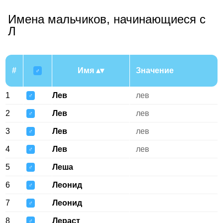
Имена мальчиков, начинающиеся с
Л
#
Имя
Значение
♂
1
Лев
лев
♂
2
Лев
лев
♂
3
Лев
лев
♂
4
Лев
лев
♂
5
Леша
♂
6
Леонид
♂
7
Леонид
♂
8
Лераст
♂