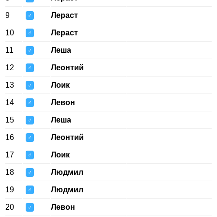
9
Лераст
♂
10
Лераст
♂
11
Леша
♂
12
Леонтий
♂
13
Лоик
♂
14
Левон
♂
15
Леша
♂
16
Леонтий
♂
17
Лоик
♂
18
Людмил
♂
19
Людмил
♂
20
Левон
♂