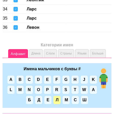
♂
34
Ларс
♂
35
Ларс
♂
36
Левон
♂
Категории имен
Алфавит
Длина
Слоги
Страны
Языки
Больше
Имена мальчиков с буквы #
A
B
C
D
E
F
G
H
J
K
L
M
N
O
P
R
S
T
W
А
Б
Д
Е
Л
М
С
Ш