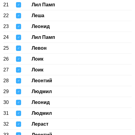
21
Лил Памп
♂
22
Леша
♂
23
Леонид
♂
24
Лил Памп
♂
25
Левон
♂
26
Лоик
♂
27
Лоик
♂
28
Леонтий
♂
29
Людмил
♂
30
Леонид
♂
31
Людмил
♂
32
Лераст
♂
33
Леонтий