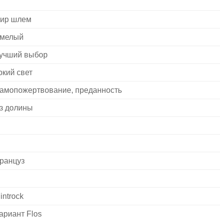
ир шлем
мелый
учший выбор
ркий свет
амопожертвование, преданность
з долины
ранцуз
lintrock
ариант Flos