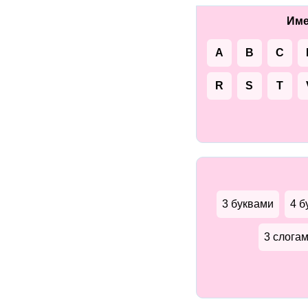
Име
A
B
C
R
S
T
3 буквами
4 б
3 слога