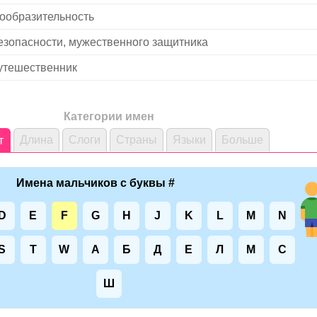
ообразительность
езопасности, мужественного защитника
утешественник
Категории имен
Длина
Слоги
Страны
Языки
Больше
т
Имена мальчиков с буквы #
D
E
F
G
H
J
K
L
M
N
S
T
W
А
Б
Д
Е
Л
М
С
Ш