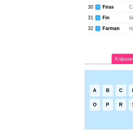
30
Firas
С
♂
31
Fin
б
♂
32
Farman
п
♂
Алфави
A
B
C
O
P
R