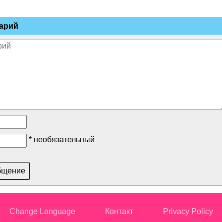
арий
* необязательный
Change Language
Контакт
Privacy Policy