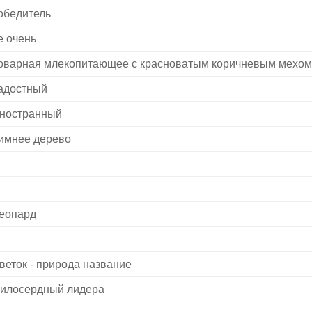
обедитель
е очень
оварная млекопитающее с красноватым коричневым мехом
адостный
ностранный
имнее дерево
еопард
веток - природа название
илосердный лидера