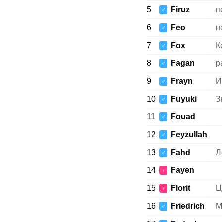
5
Firuz
п
♂
6
Feo
н
♂
7
Fox
К
♂
8
Fagan
р
♂
9
Frayn
И
♂
10
Fuyuki
З
♂
11
Fouad
♂
12
Feyzullah
♂
13
Fahd
Л
♂
14
Fayen
♀
15
Florit
Ц
♀
16
Friedrich
М
♂