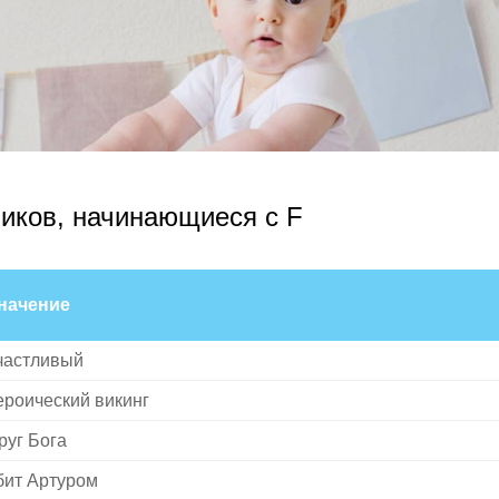
иков, начинающиеся с F
начение
частливый
ероический викинг
руг Бога
бит Артуром