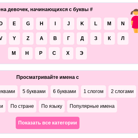
на девочек, начинающихся с буквы #
D
E
G
H
I
J
K
L
M
N
V
Y
Z
А
В
Г
Д
З
К
Л
М
Н
Р
С
Х
Э
Просматривайте имена с
уквами
5 буквами
6 буквами
1 слогом
2 слогами
ми
По стране
По языку
Популярные имена
Показать все категории