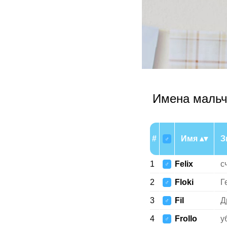
Имена мальч
#
Имя
З
♂
1
Felix
с
♂
2
Floki
Г
♂
3
Fil
Д
♂
4
Frollo
у
♂