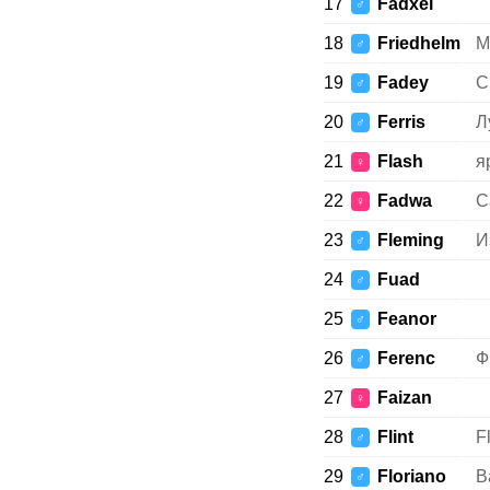
17
Fadxel
♂
18
Friedhelm
М
♂
19
Fadey
С
♂
20
Ferris
Л
♂
21
Flash
я
♀
22
Fadwa
С
♀
23
Fleming
И
♂
24
Fuad
♂
25
Feanor
♂
26
Ferenc
Ф
♂
27
Faizan
♀
28
Flint
F
♂
29
Floriano
В
♂