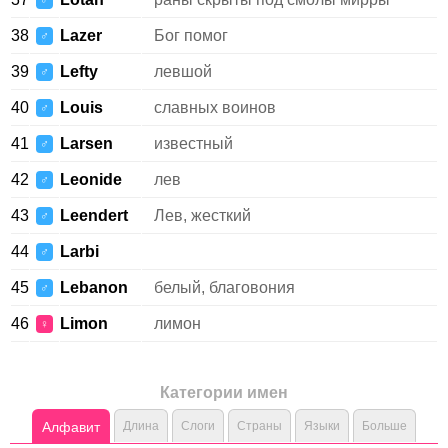
♂
38
Lazer
Бог помог
♂
39
Lefty
левшой
♂
40
Louis
славных воинов
♂
41
Larsen
известный
♂
42
Leonide
лев
♂
43
Leendert
Лев, жесткий
♂
44
Larbi
♂
45
Lebanon
белый, благовония
♂
46
Limon
лимон
♀
Категории имен
Алфавит
Длина
Слоги
Страны
Языки
Больше