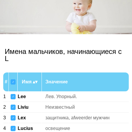
Имена мальчиков, начинающиеся с
L
#
Имя
Значение
♂
1
Lee
Лев. Упорный.
♂
2
Liviu
Неизвестный
♂
3
Lex
защитника, afweerder мужчин
♂
4
Lucius
освещение
♂