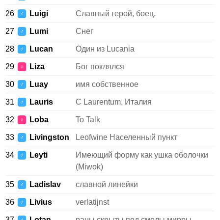
26
Luigi
Славный герой, боец.
♂
27
Lumi
Снег
♂
28
Lucan
Один из Lucania
♂
29
Liza
Бог поклялся
♀
30
Luay
имя собственное
♂
31
Lauris
С Laurentum, Италия
♂
32
Loba
To Talk
♀
33
Livingston
Leofwine Населенный пункт
♂
34
Leyti
Имеющий форму как ушка оболочки
♂
(Miwok)
35
Ladislav
славной линейки
♂
36
Livius
verlatijnst
♂
37
Lotan
раны скрыты под смолы мирры