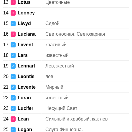
13
Lotus
Цветочные
♀
14
Looney
♀
15
Llwyd
Седой
♂
16
Luciana
Светоносная, Светозарная
♀
17
Levent
красивый
♂
18
Lars
известный
♂
19
Lennart
Лев, жесткий
♂
20
Leontis
лев
♂
21
Levente
Мирный
♂
22
Loran
известный
♂
23
Lucifer
Несущий Свет
♂
24
Lean
Сильный и храбрый, как лев
♀
25
Logan
Слуга Финнеана.
♂