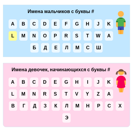
Имена мальчиков с буквы #
A
B
C
D
E
F
G
H
J
K
L
M
N
O
P
R
S
T
W
А
Б
Д
Е
Л
М
С
Ш
Имена девочек, начинающихся с буквы #
A
B
C
D
E
G
H
I
J
K
L
M
N
R
S
T
V
Y
Z
А
В
Г
Д
З
К
Л
М
Н
Р
С
Х
Э