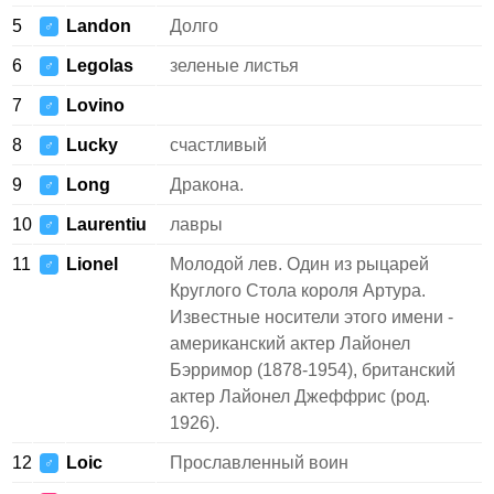
5
Landon
Долго
♂
6
Legolas
зеленые листья
♂
7
Lovino
♂
8
Lucky
счастливый
♂
9
Long
Дракона.
♂
10
Laurentiu
лавры
♂
11
Lionel
Молодой лев. Один из рыцарей
♂
Круглого Стола короля Артура.
Известные носители этого имени -
американский актер Лайонел
Бэрримор (1878-1954), британский
актер Лайонел Джеффрис (род.
1926).
12
Loic
Прославленный воин
♂