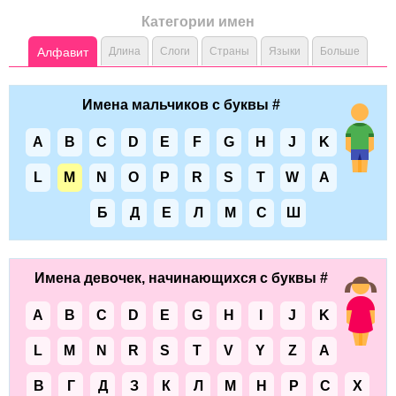
Категории имен
Алфавит
Длина
Слоги
Страны
Языки
Больше
Имена мальчиков с буквы #
A
B
C
D
E
F
G
H
J
K
L
M
N
O
P
R
S
T
W
А
Б
Д
Е
Л
М
С
Ш
Имена девочек, начинающихся с буквы #
A
B
C
D
E
G
H
I
J
K
L
M
N
R
S
T
V
Y
Z
А
В
Г
Д
З
К
Л
М
Н
Р
С
Х