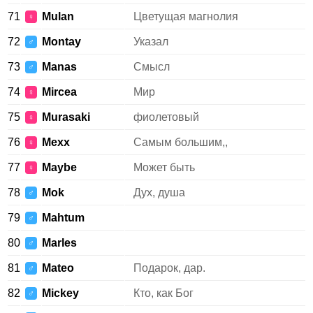
71
Mulan
Цветущая магнолия
♀
72
Montay
Указал
♂
73
Manas
Смысл
♂
74
Mircea
Мир
♀
75
Murasaki
фиолетовый
♀
76
Mexx
Самым большим,,
♀
77
Maybe
Может быть
♀
78
Mok
Дух, душа
♂
79
Mahtum
♂
80
Marles
♂
81
Mateo
Подарок, дар.
♂
82
Mickey
Кто, как Бог
♂