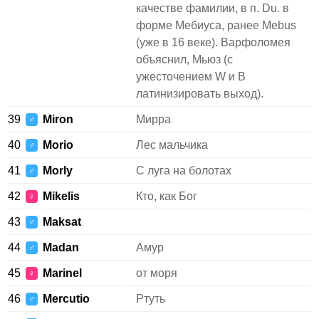
качестве фамилии, в п. Du. в
форме Мебиуса, ранее Mebus
(уже в 16 веке). Варфоломея
объяснил, Мьюз (с
ужесточением W и B
латинизировать выход).
39
Miron
Мирра
♂
40
Morio
Лес мальчика
♂
41
Morly
С луга на болотах
♂
42
Mikelis
Кто, как Бог
♀
43
Maksat
♂
44
Madan
Амур
♂
45
Marinel
от моря
♀
46
Mercutio
Ртуть
♂