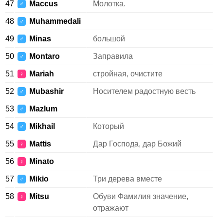
47
Maccus
Молотка.
♂
48
Muhammedali
♂
49
Minas
большой
♂
50
Montaro
Заправила
♂
51
Mariah
стройная, очистите
♀
52
Mubashir
Носителем радостную весть
♂
53
Mazlum
♂
54
Mikhail
Который
♂
55
Mattis
Дар Господа, дар Божий
♀
56
Minato
♀
57
Mikio
Три дерева вместе
♂
58
Mitsu
Обуви Фамилия значение,
♀
отражают