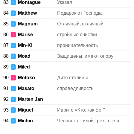
83
Montague
Указал
♂
84
Matthew
Подарок от Господа
♂
85
Magnum
Отличный, отличный
♂
86
Marise
стройные очистки
♀
87
Min-Ki
проницательность
♂
88
Moad
Защищены, имеют опору
♂
89
Miled
♂
90
Motoko
Дитя столицы
♀
91
Masato
справедливость
♂
92
Marten Jan
♂
93
Miguel
Иврите «Кто, как Бог"
♂
94
Michio
Человек с силой трех тысяч
♂