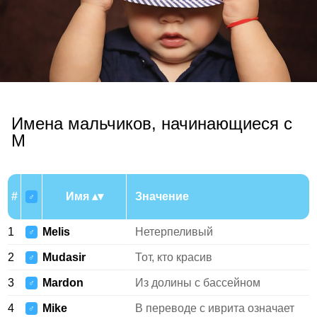
Имена мальчиков, начинающиеся с
M
#
Имя
Значение
♂
1
Melis
Нетерпеливый
♂
2
Mudasir
Тот, кто красив
♂
3
Mardon
Из долины с бассейном
♂
4
Mike
В переводе с иврита означает
♂