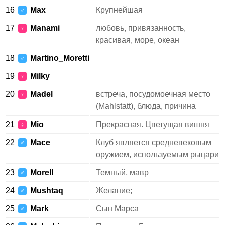
16
Max
Крупнейшая
♂
17
Manami
любовь, привязанность,
♀
красивая, море, океан
18
Martino_Moretti
♂
19
Milky
♀
20
Madel
встреча, посудомоечная место
♀
(Mahlstatt), блюда, причина
21
Mio
Прекрасная. Цветущая вишня
♀
22
Mace
Клуб является средневековым
♂
оружием, используемым рыцари
23
Morell
Темный, мавр
♂
24
Mushtaq
Желание;
♂
25
Mark
Сын Марса
♂