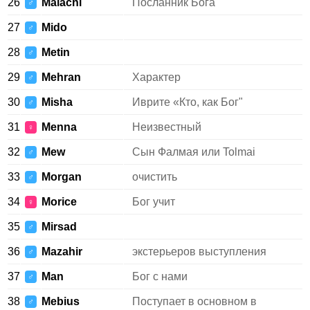
26
Malachi
Посланник Бога
♂
27
Mido
♂
28
Metin
♂
29
Mehran
Характер
♂
30
Misha
Иврите «Кто, как Бог"
♂
31
Menna
Неизвестный
♀
32
Mew
Сын Фалмая или Tolmai
♂
33
Morgan
очистить
♂
34
Morice
Бог учит
♀
35
Mirsad
♂
36
Mazahir
экстерьеров выступления
♂
37
Man
Бог с нами
♂
38
Mebius
Поступает в основном в
♂