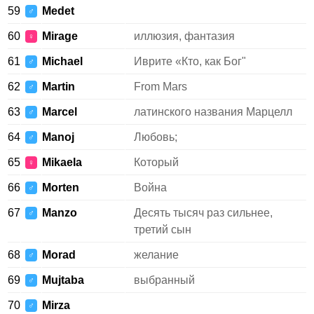
59
Medet
♂
60
Mirage
иллюзия, фантазия
♀
61
Michael
Иврите «Кто, как Бог"
♂
62
Martin
From Mars
♂
63
Marcel
латинского названия Марцелл
♂
64
Manoj
Любовь;
♂
65
Mikaela
Который
♀
66
Morten
Война
♂
67
Manzo
Десять тысяч раз сильнее,
♂
третий сын
68
Morad
желание
♂
69
Mujtaba
выбранный
♂
70
Mirza
♂