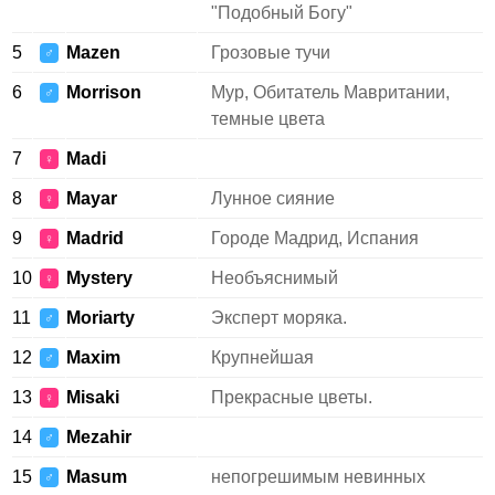
"Подобный Богу"
5
Mazen
Грозовые тучи
♂
6
Morrison
Мур, Обитатель Мавритании,
♂
темные цвета
7
Madi
♀
8
Mayar
Лунное сияние
♀
9
Madrid
Городе Мадрид, Испания
♀
10
Mystery
Необъяснимый
♀
11
Moriarty
Эксперт моряка.
♂
12
Maxim
Крупнейшая
♂
13
Misaki
Прекрасные цветы.
♀
14
Mezahir
♂
15
Masum
непогрешимым невинных
♂