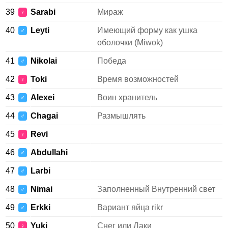
39
Sarabi
Мираж
♀
40
Leyti
Имеющий форму как ушка
♂
оболочки (Miwok)
41
Nikolai
Победа
♂
42
Toki
Время возможностей
♀
43
Alexei
Воин хранитель
♂
44
Chagai
Размышлять
♂
45
Revi
♀
46
Abdullahi
♂
47
Larbi
♂
48
Nimai
Заполненный Внутренний свет
♂
49
Erkki
Вариант яйца rikr
♂
50
Yuki
Снег или Лаки
♀