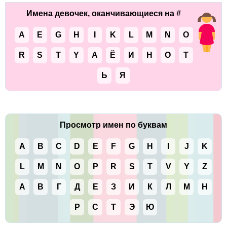
Имена девочек, оканчивающиеся на #
A
E
G
H
I
K
L
M
N
O
R
S
T
Y
А
Ё
И
Н
О
Т
Ь
Я
Просмотр имен по буквам
A
B
C
D
E
F
G
H
I
J
K
L
M
N
O
P
R
S
T
V
Y
Z
А
В
Г
Д
Е
З
И
К
Л
М
Н
Р
С
Т
Э
Ю