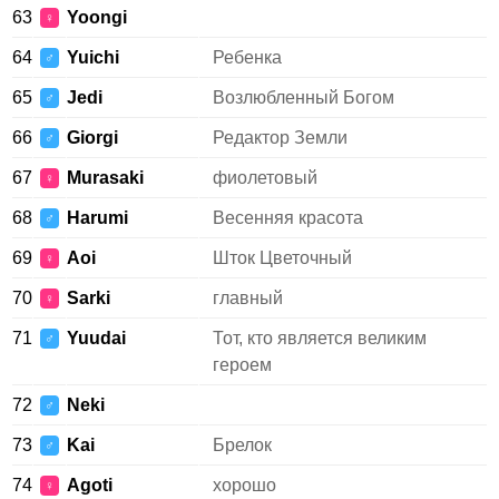
63
Yoongi
♀
64
Yuichi
Ребенка
♂
65
Jedi
Возлюбленный Богом
♂
66
Giorgi
Редактор Земли
♂
67
Murasaki
фиолетовый
♀
68
Harumi
Весенняя красота
♂
69
Aoi
Шток Цветочный
♀
70
Sarki
главный
♀
71
Yuudai
Тот, кто является великим
♂
героем
72
Neki
♂
73
Kai
Брелок
♂
74
Agoti
хорошо
♀