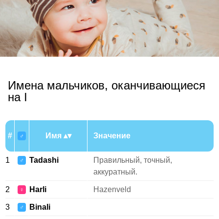
Имена мальчиков, оканчивающиеся
на I
#
Имя
Значение
♂
1
Tadashi
Правильный, точный,
♂
аккуратный.
2
Harli
Hazenveld
♀
3
Binali
♂