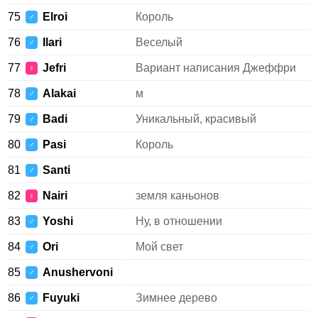
75
Elroi
Король
♂
76
Ilari
Веселый
♂
77
Jefri
Вариант написания Джеффри
♀
78
Alakai
м
♂
79
Badi
Уникальный, красивый
♂
80
Pasi
Король
♂
81
Santi
♂
82
Nairi
земля каньонов
♀
83
Yoshi
Ну, в отношении
♂
84
Ori
Мой свет
♂
85
Anushervoni
♂
86
Fuyuki
Зимнее дерево
♂