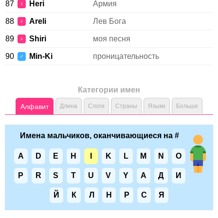
87
Heri
Армия
♀
88
Areli
Лев Бога
♀
89
Shiri
моя песня
♀
90
Min-Ki
проницательность
♂
Категории имен
Алфавит
Длина
Слоги
Страны
Языки
Больше
Имена мальчиков, оканчивающиеся на #
A
D
E
H
I
K
L
M
N
O
P
R
S
T
U
V
Y
А
Д
И
Й
К
Л
Н
Р
С
Я