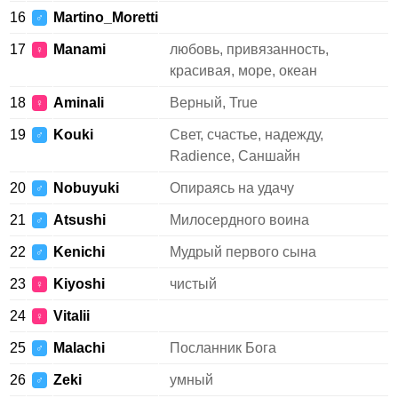
16
Martino_Moretti
♂
17
Manami
любовь, привязанность,
♀
красивая, море, океан
18
Aminali
Верный, True
♀
19
Kouki
Свет, счастье, надежду,
♂
Radience, Саншайн
20
Nobuyuki
Опираясь на удачу
♂
21
Atsushi
Милосердного воина
♂
22
Kenichi
Мудрый первого сына
♂
23
Kiyoshi
чистый
♀
24
Vitalii
♀
25
Malachi
Посланник Бога
♂
26
Zeki
умный
♂