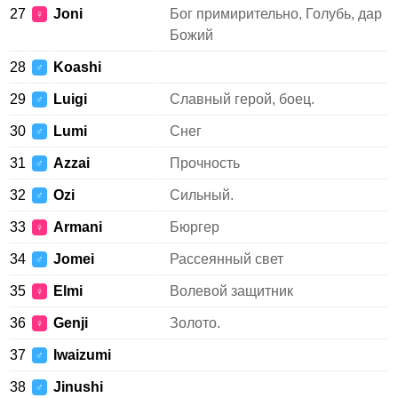
27
Joni
Бог примирительно, Голубь, дар
♀
Божий
28
Koashi
♂
29
Luigi
Славный герой, боец.
♂
30
Lumi
Снег
♂
31
Azzai
Прочность
♂
32
Ozi
Сильный.
♂
33
Armani
Бюргер
♀
34
Jomei
Рассеянный свет
♂
35
Elmi
Волевой защитник
♀
36
Genji
Золото.
♀
37
Iwaizumi
♂
38
Jinushi
♂