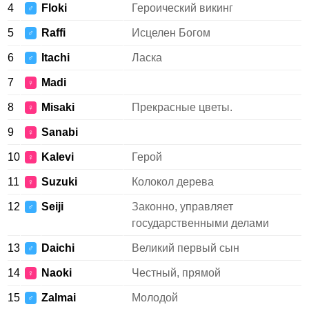
4
Floki
Героический викинг
♂
5
Raffi
Исцелен Богом
♂
6
Itachi
Ласка
♂
7
Madi
♀
8
Misaki
Прекрасные цветы.
♀
9
Sanabi
♀
10
Kalevi
Герой
♀
11
Suzuki
Колокол дерева
♀
12
Seiji
Законно, управляет
♂
государственными делами
13
Daichi
Великий первый сын
♂
14
Naoki
Честный, прямой
♀
15
Zalmai
Молодой
♂