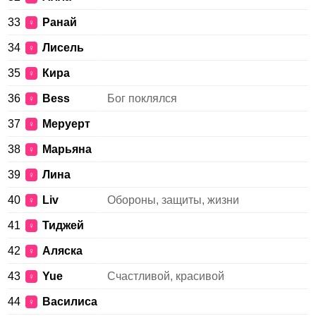
33
Ранай
♀
34
Лисель
♀
35
Кира
♀
36
Bess
Бог поклялся
♀
37
Меруерт
♀
38
Марьяна
♀
39
Лина
♀
40
Liv
Обороны, защиты, жизни
♀
41
Тиджей
♀
42
Аляска
♀
43
Yue
Счастливой, красивой
♀
44
Василиса
♀