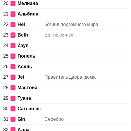
20
Мелиана
♀
21
Альбина
♀
22
Hel
богиня подземного мира
♀
23
Beth
Бог поклялся
♀
24
Zayn
♀
25
Гюнель
♀
26
Асель
♀
27
Jet
Правитель двора, дома
♀
28
Мастона
♀
29
Туана
♀
30
Сагыныш
♀
31
Gin
Серебро
♀
32
Алла
♀