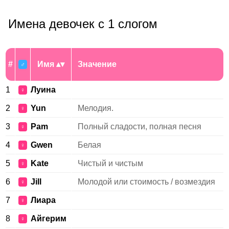
Имена девочек с 1 слогом
#
Имя
Значение
♂
1
Луина
♀
2
Yun
Мелодия.
♀
3
Pam
Полный сладости, полная песня
♀
4
Gwen
Белая
♀
5
Kate
Чистый и чистым
♀
6
Jill
Молодой или стоимость / возмездия
♀
7
Лиара
♀
8
Айгерим
♀