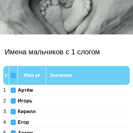
Имена мальчиков с 1 слогом
#
Имя
Значение
♂
1
Артём
♂
2
Игорь
♂
3
Кирилл
♂
4
Егор
♂
5
Артем