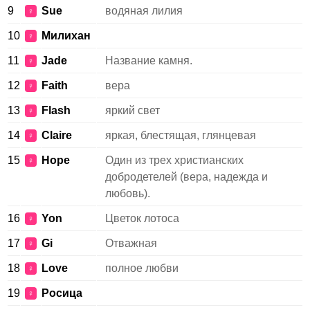
9
Sue
водяная лилия
♀
10
Милихан
♀
11
Jade
Название камня.
♀
12
Faith
вера
♀
13
Flash
яркий свет
♀
14
Claire
яркая, блестящая, глянцевая
♀
15
Hope
Один из трех христианских
♀
добродетелей (вера, надежда и
любовь).
16
Yon
Цветок лотоса
♀
17
Gi
Отважная
♀
18
Love
полное любви
♀
19
Росица
♀