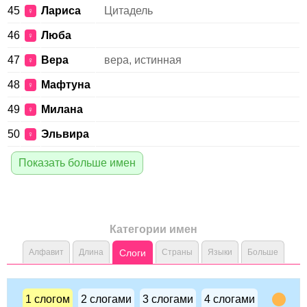
45
Лариса
Цитадель
♀
46
Люба
♀
47
Вера
вера, истинная
♀
48
Мафтуна
♀
49
Милана
♀
50
Эльвира
♀
Показать больше имен
Категории имен
Алфавит
Длина
Слоги
Страны
Языки
Больше
1 слогом
2 слогами
3 слогами
4 слогами