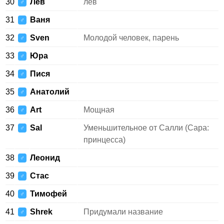
30
Лев
лев
♂
31
Ваня
♂
32
Sven
Молодой человек, парень
♂
33
Юра
♂
34
Пися
♂
35
Анатолий
♂
36
Art
Мощная
♂
37
Sal
Уменьшительное от Салли (Сара:
♂
принцесса)
38
Леонид
♂
39
Стас
♂
40
Тимофей
♂
41
Shrek
Придумали название
♂