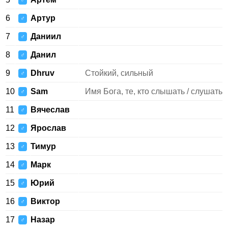
♂
6
Артур
♂
7
Даниил
♂
8
Данил
♂
9
Dhruv
Стойкий, сильный
♂
10
Sam
Имя Бога, те, кто слышать / слушать
♂
11
Вячеслав
♂
12
Ярослав
♂
13
Тимур
♂
14
Марк
♂
15
Юрий
♂
16
Виктор
♂
17
Назар
♂