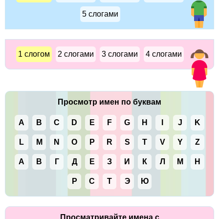
5 слогами
1 слогом
2 слогами
3 слогами
4 слогами
Просмотр имен по буквам
A
B
C
D
E
F
G
H
I
J
K
L
M
N
O
P
R
S
T
V
Y
Z
А
В
Г
Д
Е
З
И
К
Л
М
Н
Р
С
Т
Э
Ю
Просматривайте имена с