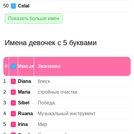
50
Celal
♂
Показать больше имен
Имена девочек с 5 буквами
#
Имя
Значение
♂
1
Diana
блеск
♀
2
Maria
стройные очистки
♀
3
Sibel
Победа.
♀
4
Ruana
Музыкальный инструмент
♀
5
Irina
Мир
♀