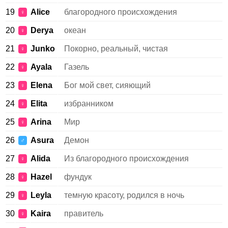
19
Alice
благородного происхождения
♀
20
Derya
океан
♀
21
Junko
Покорно, реальный, чистая
♀
22
Ayala
Газель
♀
23
Elena
Бог мой свет, сияющий
♀
24
Elita
избранником
♀
25
Arina
Мир
♀
26
Asura
Демон
♂
27
Alida
Из благородного происхождения
♀
28
Hazel
фундук
♀
29
Leyla
темную красоту, родился в ночь
♀
30
Kaira
правитель
♀