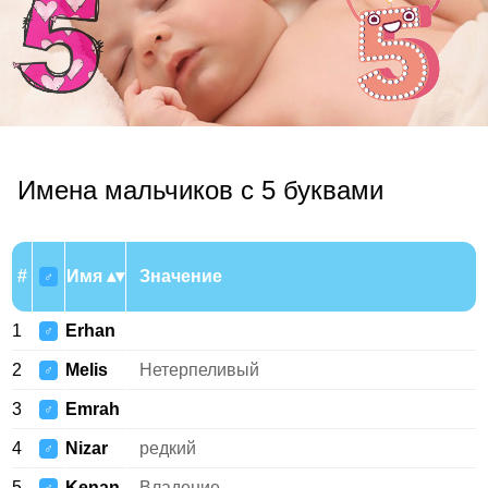
Имена мальчиков с 5 буквами
#
Имя
Значение
♂
1
Erhan
♂
2
Melis
Нетерпеливый
♂
3
Emrah
♂
4
Nizar
редкий
♂
5
Kenan
Владение