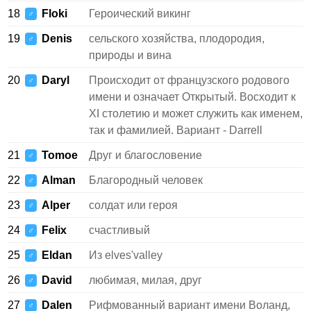
18
Floki
Героический викинг
♂
19
Denis
сельского хозяйства, плодородия,
♂
природы и вина
20
Daryl
Происходит от французского родового
♂
имени и означает Открытый. Восходит к
XI столетию и может служить как именем,
так и фамилией. Вариант - Darrell
21
Tomoe
Друг и благословение
♂
22
Alman
Благородный человек
♂
23
Alper
солдат или героя
♂
24
Felix
счастливый
♂
25
Eldan
Из elves'valley
♂
26
David
любимая, милая, друг
♂
27
Dalen
Рифмованный вариант имени Воланд,
♂