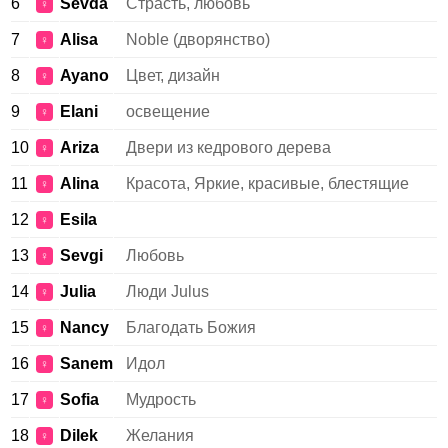
6
Sevda
Страсть, любовь
♀
7
Alisa
Noble (дворянство)
♀
8
Ayano
Цвет, дизайн
♀
9
Elani
освещение
♀
10
Ariza
Двери из кедрового дерева
♀
11
Alina
Красота, Яркие, красивые, блестящие
♀
12
Esila
♀
13
Sevgi
Любовь
♀
14
Julia
Люди Julus
♀
15
Nancy
Благодать Божия
♀
16
Sanem
Идол
♀
17
Sofia
Мудрость
♀
18
Dilek
Желания
♀