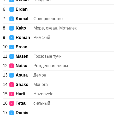
♂
6
Erdan
♂
7
Kemal
Совершенство
♂
8
Kaito
Море, океан. Мотылек
♂
9
Roman
Римский
♂
10
Ercan
♂
11
Mazen
Грозовые тучи
♂
12
Natsu
Рожденная летом
♀
13
Asura
Демон
♂
14
Shako
Монета
♀
15
Harli
Hazenveld
♀
16
Tetsu
сильный
♀
17
Demis
♂