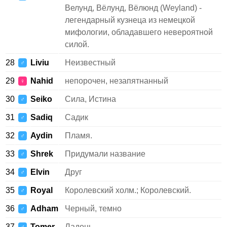
Велунд, Вёлунд, Вёлюнд (Weyland) -
легендарный кузнеца из немецкой
мифологии, обладавшего невероятной
силой.
28
Liviu
Неизвестный
♂
29
Nahid
непорочен, незапятнанный
♀
30
Seiko
Сила, Истина
♂
31
Sadiq
Садик
♂
32
Aydin
Пламя.
♂
33
Shrek
Придумали название
♂
34
Elvin
Друг
♂
35
Royal
Королевский холм.; Королевский.
♂
36
Adham
Черный, темно
♂
37
Tomer
Ладонь