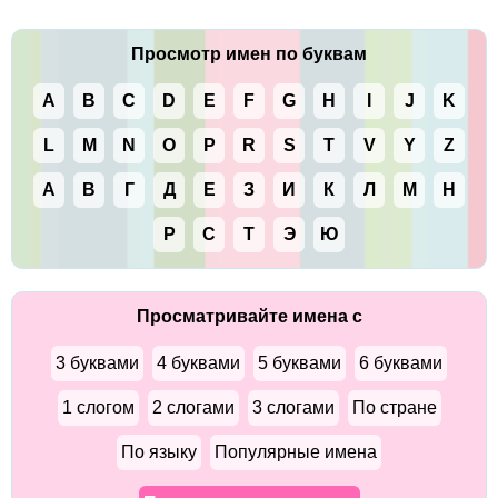
Просмотр имен по буквам
A
B
C
D
E
F
G
H
I
J
K
L
M
N
O
P
R
S
T
V
Y
Z
А
В
Г
Д
Е
З
И
К
Л
М
Н
Р
С
Т
Э
Ю
Просматривайте имена с
3 буквами
4 буквами
5 буквами
6 буквами
1 слогом
2 слогами
3 слогами
По стране
По языку
Популярные имена