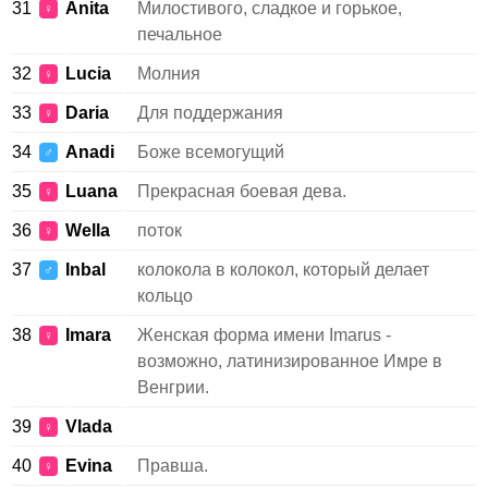
31
Anita
Милостивого, сладкое и горькое,
♀
печальное
32
Lucia
Молния
♀
33
Daria
Для поддержания
♀
34
Anadi
Боже всемогущий
♂
35
Luana
Прекрасная боевая дева.
♀
36
Wella
поток
♀
37
Inbal
колокола в колокол, который делает
♂
кольцо
38
Imara
Женская форма имени Imarus -
♀
возможно, латинизированное Имре в
Венгрии.
39
Vlada
♀
40
Evina
Правша.
♀