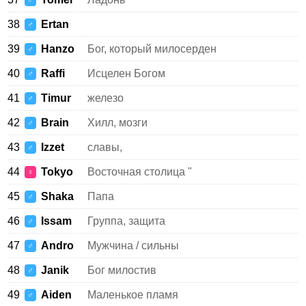
♂
38
Ertan
♂
39
Hanzo
Бог, который милосерден
♂
40
Raffi
Исцелен Богом
♂
41
Timur
железо
♂
42
Brain
Хилл, мозги
♂
43
Izzet
славы,
♂
44
Tokyo
Восточная столица "
♀
45
Shaka
Папа
♂
46
Issam
Группа, защита
♂
47
Andro
Мужчина / сильны
♂
48
Janik
Бог милостив
♂
49
Aiden
Маленькое пламя
♂