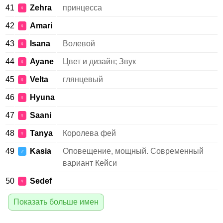
41
Zehra
принцесса
♀
42
Amari
♀
43
Isana
Волевой
♀
44
Ayane
Цвет и дизайн; Звук
♀
45
Velta
глянцевый
♀
46
Hyuna
♀
47
Saani
♀
48
Tanya
Королева фей
♀
49
Kasia
Оповещение, мощный. Современный
♂
вариант Кейси
50
Sedef
♀
Показать больше имен