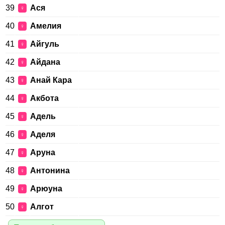
39
Ася
♀
40
Амелия
♀
41
Айгуль
♀
42
Айдана
♀
43
Анай Кара
♀
44
Акбота
♀
45
Адель
♀
46
Аделя
♀
47
Аруна
♀
48
Антонина
♀
49
Арюуна
♀
50
Алгот
♀