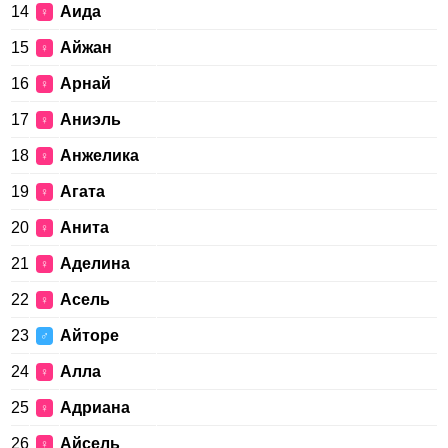
14
Аида
♀
15
Айжан
♀
16
Арнай
♀
17
Аниэль
♀
18
Анжелика
♀
19
Агата
♀
20
Анита
♀
21
Аделина
♀
22
Асель
♀
23
Айторе
♂
24
Алла
♀
25
Адриана
♀
26
Айсель
♀