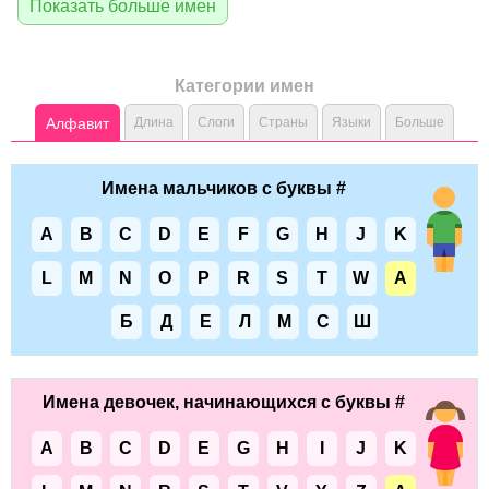
Показать больше имен
Категории имен
Алфавит
Длина
Слоги
Страны
Языки
Больше
Имена мальчиков с буквы #
A
B
C
D
E
F
G
H
J
K
L
M
N
O
P
R
S
T
W
А
Б
Д
Е
Л
М
С
Ш
Имена девочек, начинающихся с буквы #
A
B
C
D
E
G
H
I
J
K