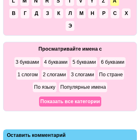
L
M
N
R
S
T
V
Y
Z
А
В
Г
Д
З
К
Л
М
Н
Р
С
Х
Э
Просматривайте имена с
3 буквами
4 буквами
5 буквами
6 буквами
1 слогом
2 слогами
3 слогами
По стране
По языку
Популярные имена
Показать все категории
Оставить комментарий