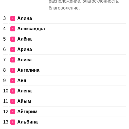
расположение, благосклонность,
благоволение.
3
Алина
♀
4
Александра
♀
5
Алёна
♀
6
Арина
♀
7
Алиса
♀
8
Ангелина
♀
9
Аня
♀
10
Алена
♀
11
Айым
♀
12
Айгерим
♀
13
Альбина
♀