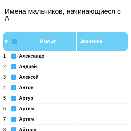
Имена мальчиков, начинающиеся с
А
#
Имя
Значение
♂
1
Александр
♂
2
Андрей
♂
3
Алексей
♂
4
Антон
♂
5
Артур
♂
6
Артём
♂
7
Артем
♂
8
Айторе
♂