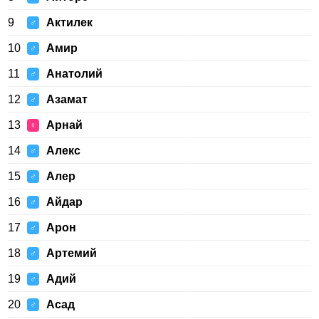
9
Актилек
♂
10
Амир
♂
11
Анатолий
♂
12
Азамат
♂
13
Арнай
♀
14
Алекс
♂
15
Алер
♂
16
Айдар
♂
17
Арон
♂
18
Артемий
♂
19
Адий
♂
20
Асад
♂