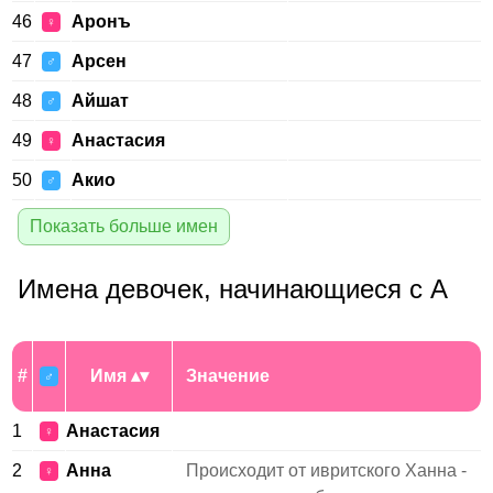
46
Аронъ
♀
47
Арсен
♂
48
Айшат
♂
49
Анастасия
♀
50
Акио
♂
Показать больше имен
Имена девочек, начинающиеся с А
#
Имя
Значение
♂
1
Анастасия
♀
2
Анна
Происходит от ивритского Ханна -
♀