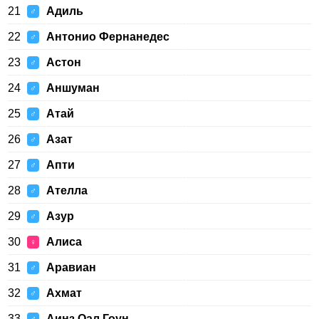
21
Адиль
♂
22
Антонио Фернанедес
♂
23
Астон
♂
24
Аншуман
♂
25
Атай
♂
26
Азат
♂
27
Апти
♂
28
Ателла
♂
29
Азур
♂
30
Алиса
♀
31
Аравиан
♂
32
Ахмат
♂
33
Аинз Оал Гоун