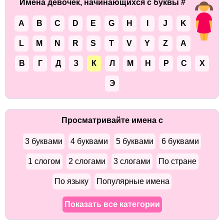
Имена девочек, начинающихся с буквы #
A
B
C
D
E
G
H
I
J
K
L
M
N
R
S
T
V
Y
Z
А
В
Г
Д
З
К
Л
М
Н
Р
С
Х
Э
Просматривайте имена с
3 буквами
4 буквами
5 буквами
6 буквами
1 слогом
2 слогами
3 слогами
По стране
По языку
Популярные имена
Показать все категории