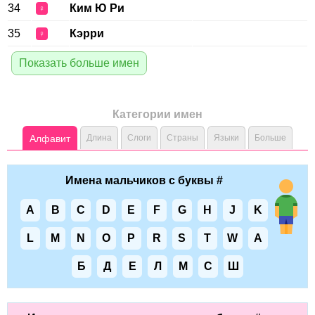
34
Ким Ю Ри
♀
35
Кэрри
♀
Показать больше имен
Категории имен
Алфавит
Длина
Слоги
Страны
Языки
Больше
Имена мальчиков с буквы #
A
B
C
D
E
F
G
H
J
K
L
M
N
O
P
R
S
T
W
А
Б
Д
Е
Л
М
С
Ш