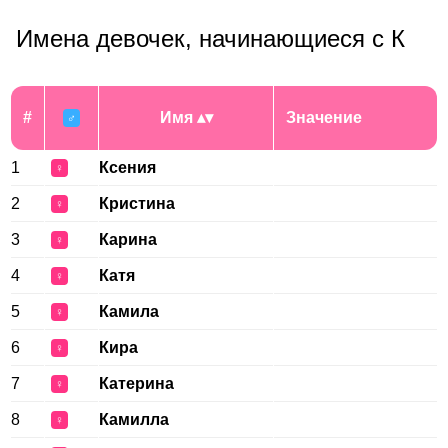
Имена девочек, начинающиеся с К
#
Имя
Значение
♂
1
Ксения
♀
2
Кристина
♀
3
Карина
♀
4
Катя
♀
5
Камила
♀
6
Кира
♀
7
Катерина
♀
8
Камилла
♀