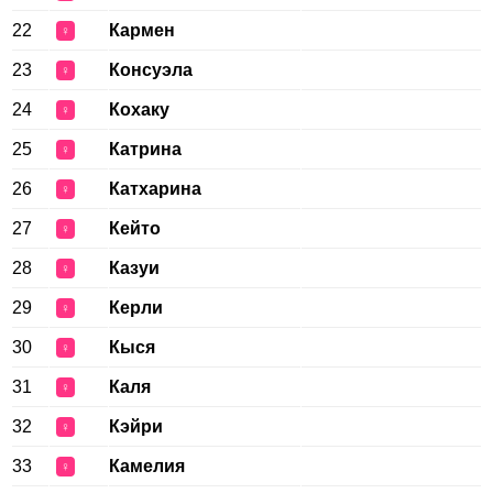
22
Кармен
♀
23
Консуэла
♀
24
Кохаку
♀
25
Катрина
♀
26
Катхарина
♀
27
Кейто
♀
28
Казуи
♀
29
Керли
♀
30
Кыся
♀
31
Каля
♀
32
Кэйри
♀
33
Камелия
♀