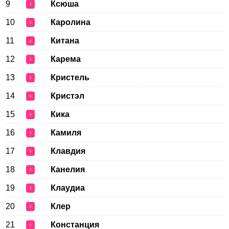
9
Ксюша
♀
10
Каролина
♀
11
Китана
♀
12
Карема
♀
13
Кристель
♀
14
Кристэл
♀
15
Кика
♀
16
Камиля
♀
17
Клавдия
♀
18
Канелия
♀
19
Клаудиа
♀
20
Клер
♀
21
Констанция
♀