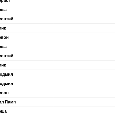
ераст
еша
еонтий
оик
евон
еша
еонтий
оик
юдмил
юдмил
евон
ил Памп
еша