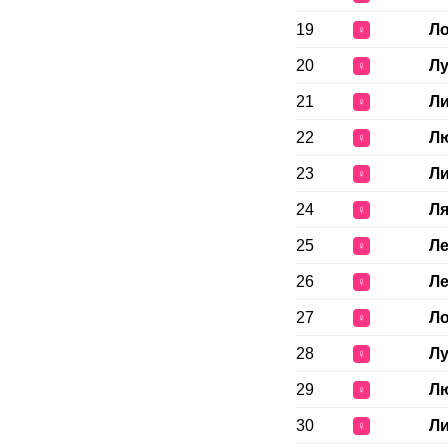
19
Ло
♀
20
Лу
♀
21
Ли
♀
22
Л
♀
23
Л
♀
24
Л
♀
25
Ле
♀
26
Ле
♀
27
Л
♀
28
Л
♀
29
Л
♀
30
Л
♀