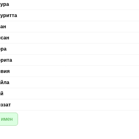
ура
уритта
ан
исан
ора
рита
ивия
айла
эй
ззат
 имен