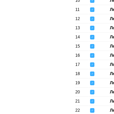
10
Л
♂
11
Л
♂
12
Л
♂
13
Л
♂
14
Л
♂
15
Л
♂
16
Л
♂
17
Л
♂
18
Л
♂
19
Л
♂
20
Л
♂
21
Л
♂
22
Л
♂