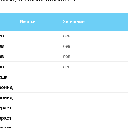
Имя
Значение
ев
лев
ев
лев
ев
лев
ев
лев
еша
еонид
еонид
ераст
ераст