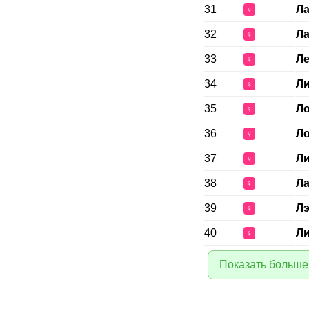
31
Ла
♀
32
Ла
♀
33
Ле
♀
34
Л
♀
35
Л
♀
36
Ло
♀
37
Л
♀
38
Л
♀
39
Л
♀
40
Ли
♀
Показать больше