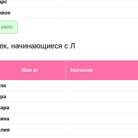
арс
евон
 имен
ек, начинающиеся с Л
Имя
Значение
за
ра
иара
уина
илия