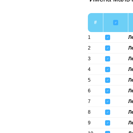
#
♂
1
Л
♂
2
Л
♂
3
Л
♂
4
Л
♂
5
Л
♂
6
Л
♂
7
Л
♂
8
Л
♂
9
Л
♂