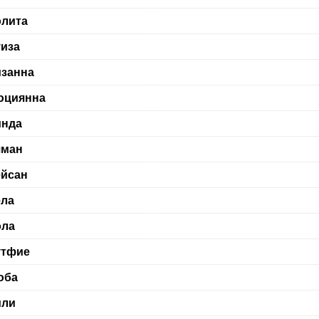
лита
иза
занна
юциянна
инда
яман
йсан
ла
ола
утфие
юба
или