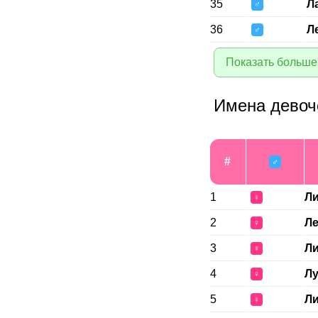
35
Л
♂
36
Л
♂
Показать больше
Имена девоч
#
♂
1
Ли
♀
2
Ле
♀
3
Л
♀
4
Л
♀
5
Л
♀