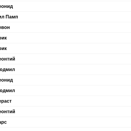
еонид
ил Памп
евон
оик
оик
еонтий
юдмил
еонид
юдмил
ераст
еонтий
арс