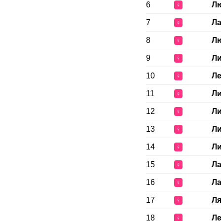
6
Л
♀
7
Ла
♀
8
Л
♀
9
Л
♀
10
Л
♀
11
Л
♀
12
Л
♀
13
Л
♀
14
Л
♀
15
Ла
♀
16
Ла
♀
17
Ля
♀
18
Ле
♀