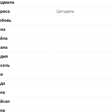
юдмила
риса
Цитадель
юбовь
ина
ейла
иана
идия
исель
ия
да
на
йсан
на