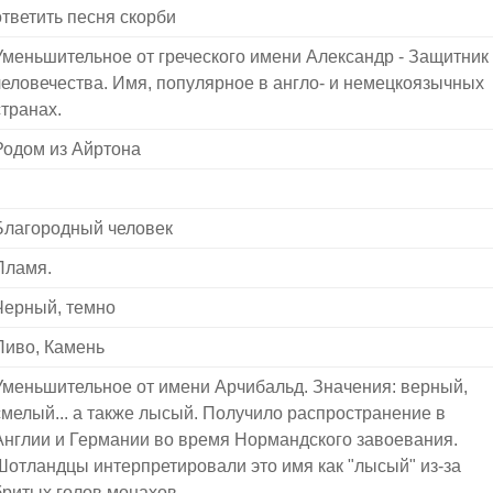
ответить песня скорби
Уменьшительное от греческого имени Александр - Защитник
человечества. Имя, популярное в англо- и немецкоязычных
странах.
Родом из Айртона
Благородный человек
Пламя.
Черный, темно
Пиво, Камень
Уменьшительное от имени Арчибальд. Значения: верный,
смелый... а также лысый. Получило распространение в
Англии и Германии во время Нормандского завоевания.
Шотландцы интерпретировали это имя как "лысый" из-за
бритых голов монахов.