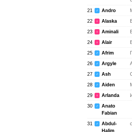
21
Andro
♂
22
Alaska
♀
23
Aminali
♀
24
Alair
♀
25
Afrim
♂
26
Argyle
♂
27
Ash
♂
28
Aiden
♂
29
Arlanda
♀
30
Anato
♂
Fabian
31
Abdul-
♂
Halim