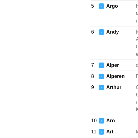
5
Argo
♂
6
Andy
♂
7
Alper
♂
8
Alperen
♂
9
Arthur
♂
10
Aro
♂
11
Art
♂