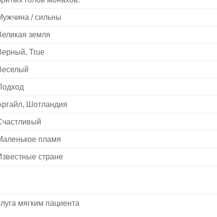
Мужчина / сильны
Великая земля
Верный, True
Веселый
Подход
Аргайл, Шотландия
Счастливый
Маленькое пламя
Известные стране
слуга мягким пациента