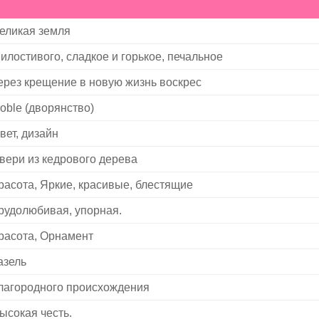
еликая земля
илостивого, сладкое и горькое, печальное
ерез крещение в новую жизнь воскрес
oble (дворянство)
вет, дизайн
вери из кедрового дерева
расота, Яркие, красивые, блестящие
рудолюбивая, упорная.
расота, Орнамент
азель
лагородного происхождения
ысокая честь.