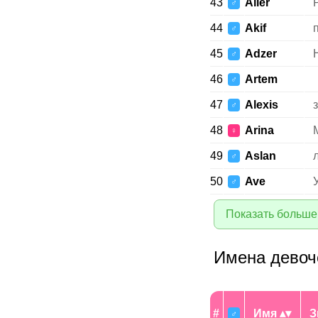
43
Aller
♂
44
Akif
♂
45
Adzer
♂
46
Artem
♂
47
Alexis
♂
48
Arina
♀
49
Aslan
♂
50
Ave
♂
Показать больше
Имена девоч
#
Имя
З
♂