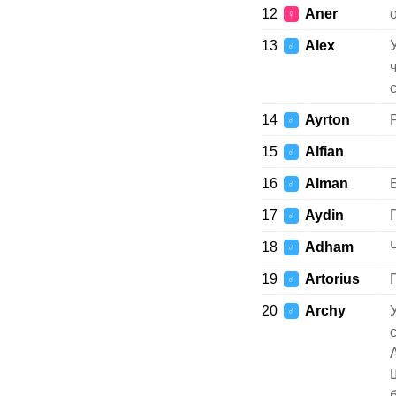
12
Aner
♀
13
Alex
♂
14
Ayrton
♂
15
Alfian
♂
16
Alman
♂
17
Aydin
♂
18
Adham
♂
19
Artorius
♂
20
Archy
♂