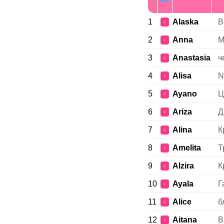
1
Alaska
В
♀
2
Anna
М
♀
3
Anastasia
ч
♀
4
Alisa
N
♀
5
Ayano
Ц
♀
6
Ariza
Д
♀
7
Alina
К
♀
8
Amelita
Т
♀
9
Alzira
К
♀
10
Ayala
Г
♀
11
Alice
б
♀
12
Aitana
В
♀