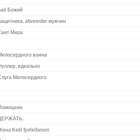
раб Божий
защитника, afweerder мужчин
Свет Мира
Милосердного воина
Фуллер, идеально
Слуга Милосердного
Помощник
ДЕРЖАТЬ.
ена Ketil fjorleifarson