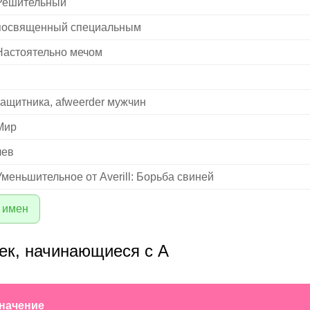
Решительный
посвященный специальным
Настоятельно мечом
защитника, afweerder мужчин
Мир
лев
Уменьшительное от Averill: Борьба свиней
 имен
ек, начинающиеся с A
начение