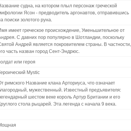
Название судна, на котором плыл персонаж греческой
мифологии Ясон - предводитель аргонавтов, отправившись
на поиски золотого руна.
Имя имеет греческое происхождение, Уменьшительное от
Андрея. С давних пор популярно в Шотландии, поскольку
Святой Андрей является покровителем страны. В частности,
его часть назван город Сент-Эндрюс.
солдат или героя
Героический Mystic
От римского Название клана Арториуса, что означает
благородный, мужественный. Известный предъявителя:
легендарный шестом веке король Артур Британии и его
Круглого стола рыцарей. Эта легенда с начала 9 века.
Мощная