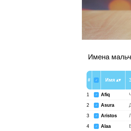
Имена мальч
#
Имя
♂
1
Afiq
♂
2
Asura
♂
3
Aristos
♂
4
Alaa
♂