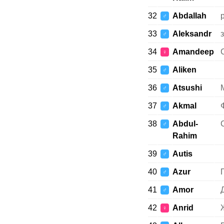
32
Abdallah
♂
33
Aleksandr
♂
34
Amandeep
♀
35
Aliken
♂
36
Atsushi
♂
37
Akmal
♂
38
Abdul-
♂
Rahim
39
Autis
♂
40
Azur
♂
41
Amor
♂
42
Anrid
Ж
♀