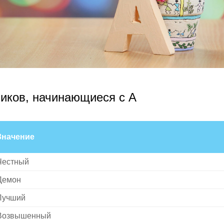
иков, начинающиеся с A
Значение
Честный
Демон
Лучший
Возвышенный