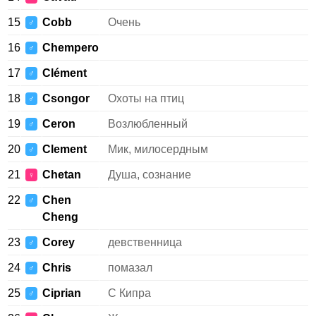
15
Cobb
Очень
♂
16
Chempero
♂
17
Clément
♂
18
Csongor
Охоты на птиц
♂
19
Ceron
Возлюбленный
♂
20
Clement
Мик, милосердным
♂
21
Chetan
Душа, сознание
♀
22
Chen
♂
Cheng
23
Corey
девственница
♂
24
Chris
помазал
♂
25
Ciprian
С Кипра
♂