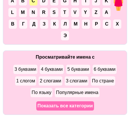
A
B
C
D
E
G
H
I
J
K
L
M
N
R
S
T
V
Y
Z
А
В
Г
Д
З
К
Л
М
Н
Р
С
Х
Э
Просматривайте имена с
3 буквами
4 буквами
5 буквами
6 буквами
1 слогом
2 слогами
3 слогами
По стране
По языку
Популярные имена
Показать все категории