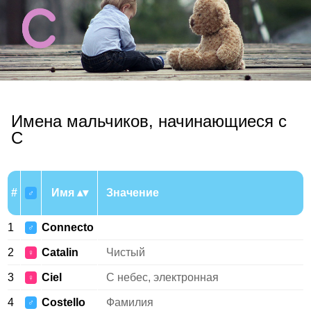
Имена мальчиков, начинающиеся с
C
#
Имя
Значение
♂
1
Connecto
♂
2
Catalin
Чистый
♀
3
Ciel
С небес, электронная
♀
4
Costello
Фамилия
♂