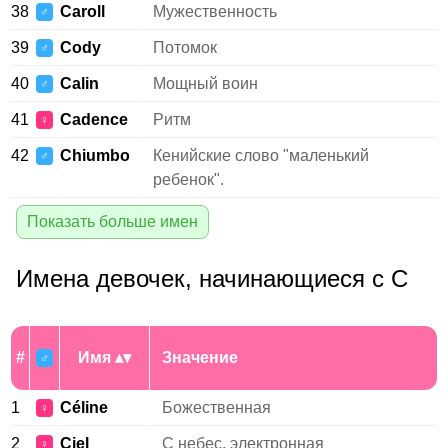
38
Caroll
Мужественность
♂
39
Cody
Потомок
♂
40
Calin
Мощный воин
♂
41
Cadence
Ритм
♀
42
Chiumbo
Кенийские слово "маленький
♂
ребенок".
Показать больше имен
Имена девочек, начинающиеся с C
#
Имя
Значение
♂
1
Céline
Божественная
♀
2
Ciel
С небес, электронная
♀