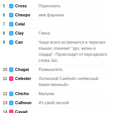
5
Cross
Пересекать
♂
6
Cheops
имя фараона
♂
7
Celal
♂
8
Clay
Глина;
♂
9
Can
Чаще всего встречается в тюркских
♂
языках, означает "дух, жизнь и
сердце". Происходит от персидского
слова Jan.
10
Chagai
Размышлять
♂
11
Celester
Латинской Caelestis «небесный,
♀
божественный»
12
Chicho
Мальчик
♂
13
Calhoun
Из узкой лесной
♂
14
Cavad
♀