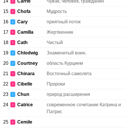
14
Carrie
Чувак, человек, гражданин
♀
15
Chofa
Мудрость
♀
16
Cary
приятный поток
♂
17
Camilla
Жертвенник
♀
18
Cath
Чистый
♀
19
Chlodwig
Знаменитый воин.
♂
20
Courtney
область Курцием
♂
21
Chinara
Восточный самолета
♀
22
Cibelle
Пророки
♀
23
Chun
природ расширения
♂
24
Catrice
современное сочетание Катрина и
♀
Патрис
25
Cemile
♀