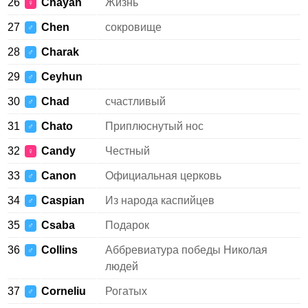
26
Chayan
Жизнь
♀
27
Chen
сокровище
♂
28
Charak
♂
29
Ceyhun
♂
30
Chad
счастливый
♂
31
Chato
Приплюснутый нос
♂
32
Candy
Честный
♀
33
Canon
Официальная церковь
♂
34
Caspian
Из народа каспийцев
♂
35
Csaba
Подарок
♂
36
Collins
Аббревиатура победы Николая
♂
людей
37
Corneliu
Рогатых
♂