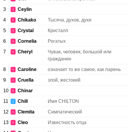
3
Ceylin
♀
4
Chikako
Тысяча, духов, духи
♀
5
Crystal
Кристалл
♀
6
Cornelia
Рогатых
♀
7
Cheryl
Чувак, человек, большой или
♀
гражданин
8
Caroline
означает то же самое, как парень
♀
9
Cruella
злой, жестокий
♀
10
Chinar
♀
11
Chill
Имя CHILTON
♂
12
Clemita
Симпатический
♀
13
Cleo
Известность отца
♀