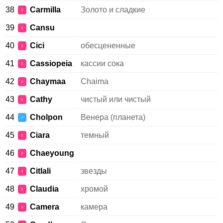
38
Carmilla
Золото и сладкие
♀
39
Cansu
♀
40
Cici
обесцененные
♀
41
Cassiopeia
кассии сока
♀
42
Chaymaa
Chaima
♀
43
Cathy
чистый или чистый
♀
44
Cholpon
Венера (планета)
♂
45
Ciara
темный
♀
46
Chaeyoung
♀
47
Citlali
звезды
♀
48
Claudia
хромой
♀
49
Camera
камера
♀