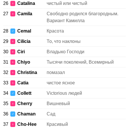
26
Catalina
чистый или чистый
♀
27
Camila
Свободно родился благородным.
♀
Вариант Камилла
28
Cemal
Красота
♂
29
Cilicia
То, что наклоны
♀
30
Ciri
Владыко Господи
♀
31
Chiyo
Тысячи поколений, Всемирный
♀
32
Christina
помазал
♀
33
Catia
чистое ясное
♀
34
Collett
Victorious людей
♂
35
Cherry
Вишневый
♀
36
Chaman
Сад
♂
37
Cho-Hee
Красивый
♀