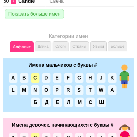
50
Candle
Свеча
♀
Показать больше имен
Категории имен
Алфавит
Длина
Слоги
Страны
Языки
Больше
Имена мальчиков с буквы #
A
B
C
D
E
F
G
H
J
K
L
M
N
O
P
R
S
T
W
А
Б
Д
Е
Л
М
С
Ш
Имена девочек, начинающихся с буквы #