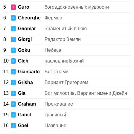
5
Guro
боговдохновенных мудрости
♀
6
Gheorghe
Фермер
♂
7
Geomar
Знаменитый в бою
♂
8
Giorgi
Редактор Земли
♂
9
Goku
Небеса
♂
10
Gleb
наследник Божий
♂
11
Giancarlo
Бог с нами
♂
12
Grisha
Вариант Григорием
♂
13
Gia
Бог милостив. Вариант имени Джейн
♂
14
Graham
Проживание
♂
15
Gamil
красивый
♂
16
Gael
Название
♂