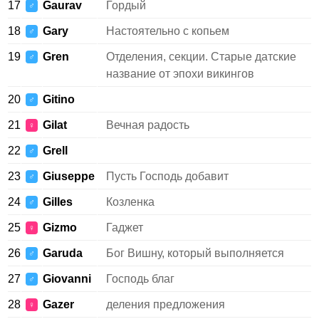
17
Gaurav
Гордый
♂
18
Gary
Настоятельно с копьем
♂
19
Gren
Отделения, секции. Старые датские
♂
название от эпохи викингов
20
Gitino
♂
21
Gilat
Вечная радость
♀
22
Grell
♂
23
Giuseppe
Пусть Господь добавит
♂
24
Gilles
Козленка
♂
25
Gizmo
Гаджет
♀
26
Garuda
Бог Вишну, который выполняется
♂
27
Giovanni
Господь благ
♂
28
Gazer
деления предложения
♀