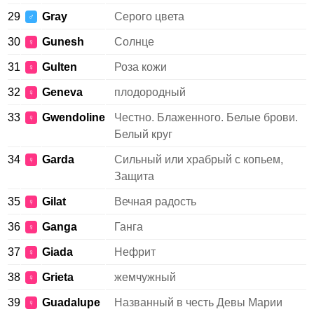
29
Gray
Серого цвета
♂
30
Gunesh
Солнце
♀
31
Gulten
Роза кожи
♀
32
Geneva
плодородный
♀
33
Gwendoline
Честно. Блаженного. Белые брови.
♀
Белый круг
34
Garda
Сильный или храбрый с копьем,
♀
Защита
35
Gilat
Вечная радость
♀
36
Ganga
Ганга
♀
37
Giada
Нефрит
♀
38
Grieta
жемчужный
♀
39
Guadalupe
Названный в честь Девы Марии
♀