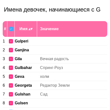
Имена девочек, начинающиеся с G
#
Имя
Значение
♂
1
Gulperi
♀
2
Ganjina
♀
3
Gila
Вечная радость
♀
4
Gulbahar
Спринг-Роуз
♀
5
Geva
холм
♀
6
Georgeta
Редактор Земли
♀
7
Gulshan
Сад
♀
8
Gulsen
♀