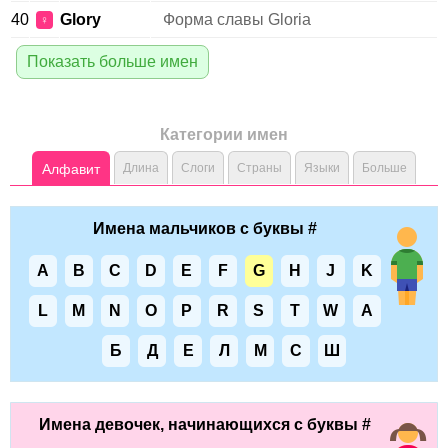
40
Glory
Форма славы Gloria
♀
Показать больше имен
Категории имен
Алфавит
Длина
Слоги
Страны
Языки
Больше
Имена мальчиков с буквы #
A
B
C
D
E
F
G
H
J
K
L
M
N
O
P
R
S
T
W
А
Б
Д
Е
Л
М
С
Ш
Имена девочек, начинающихся с буквы #