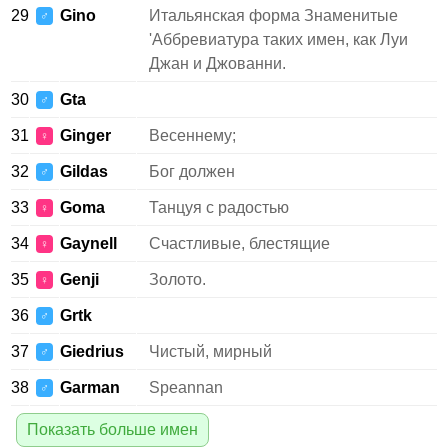
29
Gino
Итальянская форма Знаменитые
♂
'Аббревиатура таких имен, как Луи
Джан и Джованни.
30
Gta
♂
31
Ginger
Весеннему;
♀
32
Gildas
Бог должен
♂
33
Goma
Танцуя с радостью
♀
34
Gaynell
Счастливые, блестящие
♀
35
Genji
Золото.
♀
36
Grtk
♂
37
Giedrius
Чистый, мирный
♂
38
Garman
Speannan
♂
Показать больше имен