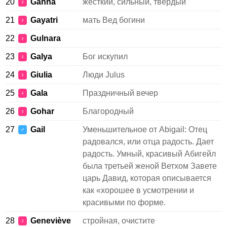
20
Ganna
жесткий, сильный, твердый
♀
21
Gayatri
мать Вед богини
♀
22
Gulnara
♀
23
Galya
Бог искупил
♀
24
Giulia
Люди Julus
♀
25
Gala
Праздничный вечер
♀
26
Gohar
Благородный
♀
27
Gail
Уменьшительное от Abigail: Отец
♂
радовался, или отца радость. Дает
радость. Умный, красивый Абигейл
была третьей женой Ветхом Завете
царь Давид, которая описывается
как «хорошее в усмотрении и
красивыми по форме.
28
Geneviève
стройная, очистите
♀