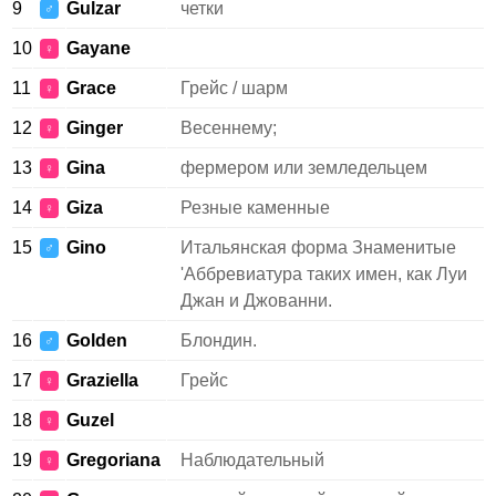
9
Gulzar
четки
♂
10
Gayane
♀
11
Grace
Грейс / шарм
♀
12
Ginger
Весеннему;
♀
13
Gina
фермером или земледельцем
♀
14
Giza
Резные каменные
♀
15
Gino
Итальянская форма Знаменитые
♂
'Аббревиатура таких имен, как Луи
Джан и Джованни.
16
Golden
Блондин.
♂
17
Graziella
Грейс
♀
18
Guzel
♀
19
Gregoriana
Наблюдательный
♀