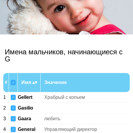
Имена мальчиков, начинающиеся с
G
#
Имя
Значение
♂
1
Gellert
Храбрый с копьем
♂
2
Gasilio
♂
3
Gaara
любить
♂
4
General
Управляющий директор
♂