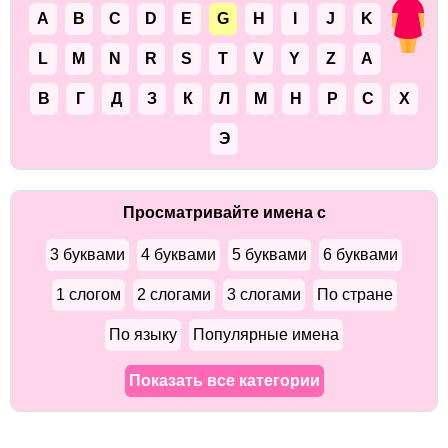
A
B
C
D
E
G
H
I
J
K
L
M
N
R
S
T
V
Y
Z
А
В
Г
Д
З
К
Л
М
Н
Р
С
Х
Э
Просматривайте имена с
3 буквами
4 буквами
5 буквами
6 буквами
1 слогом
2 слогами
3 слогами
По стране
По языку
Популярные имена
Показать все категории