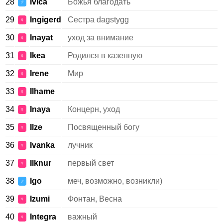
28
Ivica
Божья благодать
♂
29
Ingigerd
Сестра dagstygg
♀
30
Inayat
уход за внимание
♀
31
Ikea
Родился в казенную
♀
32
Irene
Мир
♀
33
Ilhame
♀
34
Inaya
Концерн, уход
♀
35
Ilze
Посвященный богу
♀
36
Ivanka
лучник
♀
37
Ilknur
первый свет
♀
38
Igo
меч, возможно, возникли)
♂
39
Izumi
Фонтан, Весна
♀
40
Integra
важный
♀