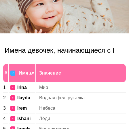
Имена девочек, начинающиеся с I
#
Имя
Значение
♂
1
Irina
Мир
♀
2
Ilayda
Водная фея, русалка
♀
3
Irem
Небеса
♀
4
Ishani
Леди
♀
5
Ionela
Бог примирил