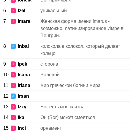
♀
6
Izel
уникальный
♀
7
Imara
Женская форма имени Imarus -
♀
возможно, латинизированное Имре в
Венгрии.
8
Inbal
колокола в колокол, который делает
♂
кольцо
9
Ipek
сторона
♀
10
Isana
Волевой
♀
11
Iriana
мир греческой богини мира
♀
12
Irsan
♂
13
Izzy
Бог есть моя клятва
♀
14
Ika
Он (Бог) может смеяться
♀
15
Inci
орнамент
♀