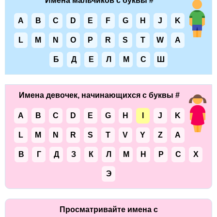
Имена мальчиков с буквы #
A
B
C
D
E
F
G
H
J
K
L
M
N
O
P
R
S
T
W
А
Б
Д
Е
Л
М
С
Ш
Имена девочек, начинающихся с буквы #
A
B
C
D
E
G
H
I
J
K
L
M
N
R
S
T
V
Y
Z
А
В
Г
Д
З
К
Л
М
Н
Р
С
Х
Э
Просматривайте имена с