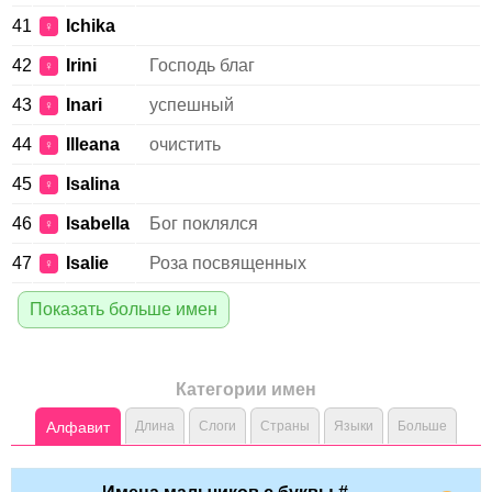
41
Ichika
♀
42
Irini
Господь благ
♀
43
Inari
успешный
♀
44
Illeana
очистить
♀
45
Isalinа
♀
46
Isabella
Бог поклялся
♀
47
Isalie
Роза посвященных
♀
Показать больше имен
Категории имен
Алфавит
Длина
Слоги
Страны
Языки
Больше