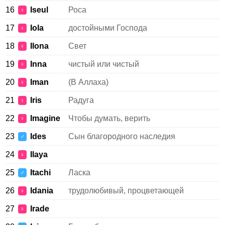
16
Iseul
Роса
♀
17
Iola
достойными Господа
♀
18
Ilona
Свет
♀
19
Inna
чистый или чистый
♀
20
Iman
(В Аллаха)
♀
21
Iris
Радуга
♀
22
Imagine
Чтобы думать, верить
♀
23
Ides
Сын благородного наследия
♂
24
Ilaya
♀
25
Itachi
Ласка
♂
26
Idania
трудолюбивый, процветающей
♀
27
Irade
♀