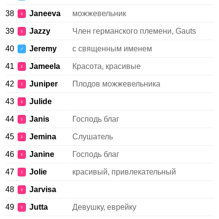
38
Janeeva
можжевельник
♀
39
Jazzy
Член германского племени, Gauts
♀
40
Jeremy
с священным именем
♂
41
Jameela
Красота, красивые
♀
42
Juniper
Плодов можжевельника
♀
43
Julide
♀
44
Janis
Господь благ
♀
45
Jemina
Слушатель
♀
46
Janine
Господь благ
♀
47
Jolie
красивый, привлекательный
♀
48
Jarvisa
♀
49
Jutta
Девушку, еврейку
♀