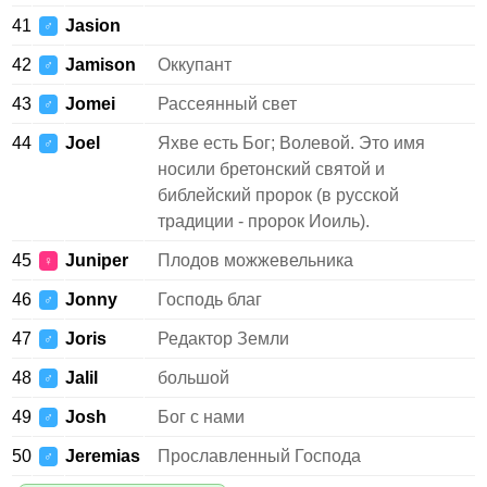
41
Jasion
♂
42
Jamison
Оккупант
♂
43
Jomei
Рассеянный свет
♂
44
Joel
Яхве есть Бог; Волевой. Это имя
♂
носили бретонский святой и
библейский пророк (в русской
традиции - пророк Иоиль).
45
Juniper
Плодов можжевельника
♀
46
Jonny
Господь благ
♂
47
Joris
Редактор Земли
♂
48
Jalil
большой
♂
49
Josh
Бог с нами
♂
50
Jeremias
Прославленный Господа
♂