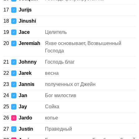
17
Jurijs
♂
18
Jinushi
♂
19
Jace
Целитель
♂
20
Jeremiah
Яхве основывает, Возвышенный
♂
Господа
21
Johnny
Господь благ
♂
22
Jarek
весна
♂
23
Jannis
полученных от Джейн
♂
24
Jan
Бог милостив
♂
25
Jay
Сойка
♂
26
Jardo
копье
♀
27
Justin
Праведный
♂