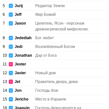
5
Jurij
Редактор Земли
♂
6
Jeff
Мир Божий
♂
7
Jason
Целитель. Ясон - персонаж
♂
древнегреческой мифологии.
8
Jedediah
Бог любит
♂
9
Jedi
Возлюбленный Богом
♂
10
Jonathan
Дар от Бога
♂
11
Jester
♀
12
Javier
Новый дом
♂
13
Jet
Правитель двора, дома
♀
14
Jon
Господь благ
♂
15
Jericho
Место в Израиле
♂
16
Joaquin
Господь фокусируется на
♂