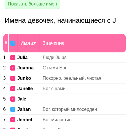
Показать больше имен
Имена девочек, начинающиеся с J
#
Имя
Значение
♂
1
Julia
Люди Julus
♀
2
Joanna
С нами Бог
♀
3
Junko
Покорно, реальный, чистая
♀
4
Janelle
Бог с нами
♀
5
Jale
♀
6
Jahan
Бог, который милосерден
♂
7
Jennet
Бог милостив
♀