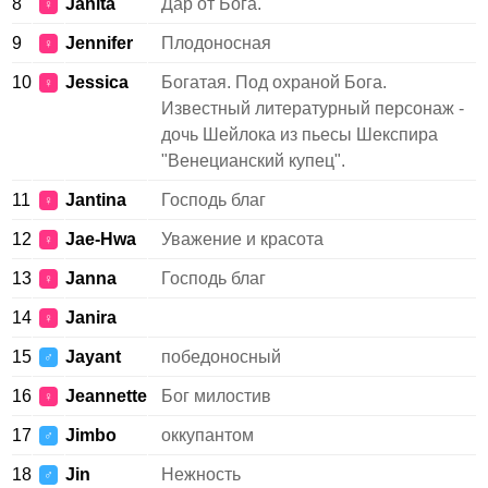
8
Janita
Дар от Бога.
♀
9
Jennifer
Плодоносная
♀
10
Jessica
Богатая. Под охраной Бога.
♀
Известный литературный персонаж -
дочь Шейлока из пьесы Шекспира
"Венецианский купец".
11
Jantina
Господь благ
♀
12
Jae-Hwa
Уважение и красота
♀
13
Janna
Господь благ
♀
14
Janira
♀
15
Jayant
победоносный
♂
16
Jeannette
Бог милостив
♀
17
Jimbo
оккупантом
♂
18
Jin
Нежность
♂