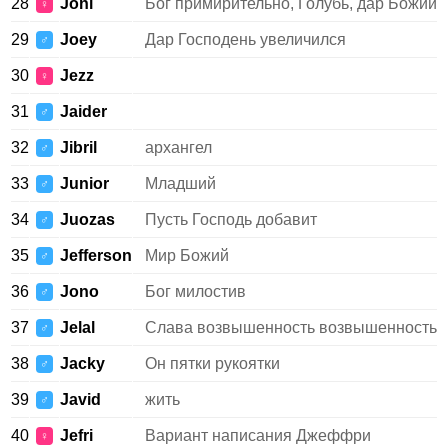
28
Joni
Бог примирительно, Голубь, дар Божий
♀
29
Joey
Дар Господень увеличился
♂
30
Jezz
♀
31
Jaider
♂
32
Jibril
архангел
♂
33
Junior
Младший
♂
34
Juozas
Пусть Господь добавит
♂
35
Jefferson
Мир Божий
♂
36
Jono
Бог милостив
♂
37
Jelal
Слава возвышенность возвышенность
♂
38
Jacky
Он пятки рукоятки
♂
39
Javid
жить
♂
40
Jefri
Вариант написания Джеффри
♀