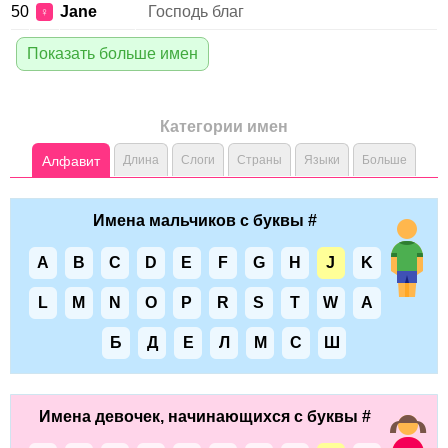
50
Jane
Господь благ
♀
Показать больше имен
Категории имен
Алфавит
Длина
Слоги
Страны
Языки
Больше
Имена мальчиков с буквы #
A
B
C
D
E
F
G
H
J
K
L
M
N
O
P
R
S
T
W
А
Б
Д
Е
Л
М
С
Ш
Имена девочек, начинающихся с буквы #