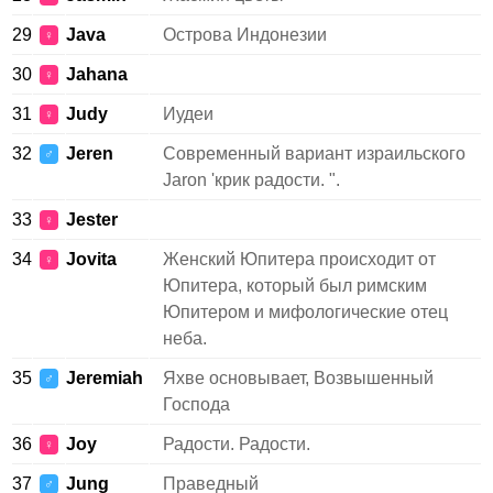
29
Java
Острова Индонезии
♀
30
Jahana
♀
31
Judy
Иудеи
♀
32
Jeren
Современный вариант израильского
♂
Jaron 'крик радости. ".
33
Jester
♀
34
Jovita
Женский Юпитера происходит от
♀
Юпитера, который был римским
Юпитером и мифологические отец
неба.
35
Jeremiah
Яхве основывает, Возвышенный
♂
Господа
36
Joy
Радости. Радости.
♀
37
Jung
Праведный
♂