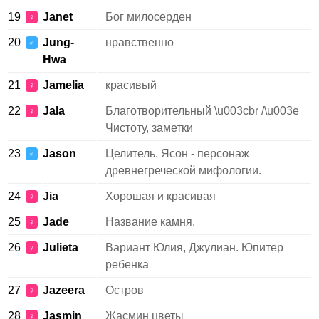
19
Janet
Бог милосерден
♀
20
Jung-
нравственно
♂
Hwa
21
Jamelia
красивый
♀
22
Jala
Благотворительный \u003cbr /\u003e
♀
Чистоту, заметки
23
Jason
Целитель. Ясон - персонаж
♂
древнегреческой мифологии.
24
Jia
Хорошая и красивая
♀
25
Jade
Название камня.
♀
26
Julieta
Вариант Юлия, Джулиан. Юпитер
♀
ребенка
27
Jazeera
Остров
♀
28
Jasmin
Жасмин цветы
♀