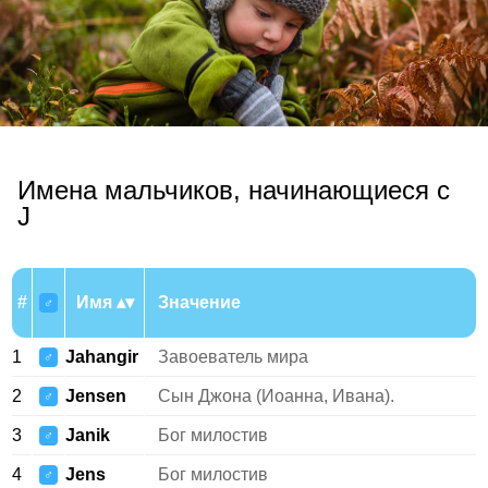
Имена мальчиков, начинающиеся с
J
#
Имя
Значение
♂
1
Jahangir
Завоеватель мира
♂
2
Jensen
Сын Джона (Иоанна, Ивана).
♂
3
Janik
Бог милостив
♂
4
Jens
Бог милостив
♂