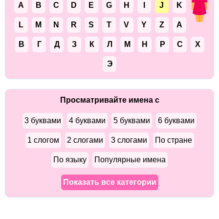
A
B
C
D
E
G
H
I
J
K
L
M
N
R
S
T
V
Y
Z
А
В
Г
Д
З
К
Л
М
Н
Р
С
Х
Э
Просматривайте имена с
3 буквами
4 буквами
5 буквами
6 буквами
1 слогом
2 слогами
3 слогами
По стране
По языку
Популярные имена
Показать все категории