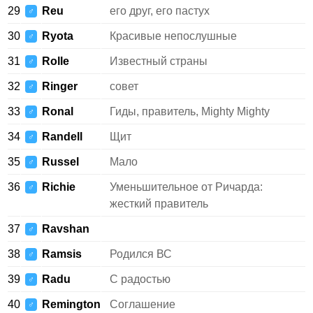
29
Reu
его друг, его пастух
♂
30
Ryota
Красивые непослушные
♂
31
Rolle
Известный страны
♂
32
Ringer
совет
♂
33
Ronal
Гиды, правитель, Mighty Mighty
♂
34
Randell
Щит
♂
35
Russel
Мало
♂
36
Richie
Уменьшительное от Ричарда:
♂
жесткий правитель
37
Ravshan
♂
38
Ramsis
Родился ВС
♂
39
Radu
С радостью
♂
40
Remington
Соглашение
♂