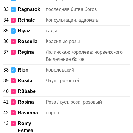
33
Ragnarok
последняя битва богов
♂
34
Reinate
Консультации, адвокаты
♀
35
Riyaz
сады
♂
36
Rossella
Красивые розы
♀
37
Regina
Латинская: королева; норвежского
♀
Выделение богов
38
Rion
Королевский
♂
39
Rosita
/ Буш, розовый
♀
40
Rübabə
♀
41
Rosina
Роза / куст, роза, розовый
♀
42
Ravenna
ворон
♀
43
Romy
♀
Esmee