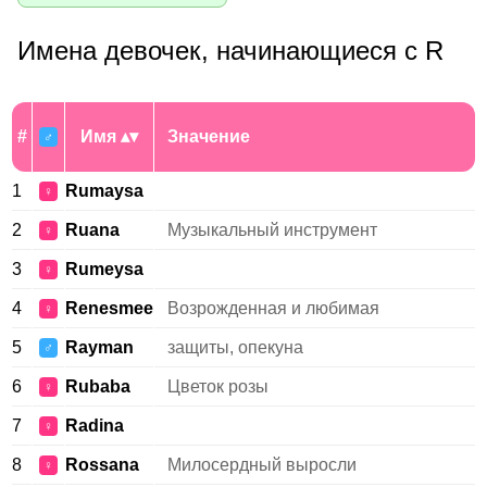
Имена девочек, начинающиеся с R
#
Имя
Значение
♂
1
Rumaysa
♀
2
Ruana
Музыкальный инструмент
♀
3
Rumeysa
♀
4
Renesmee
Возрожденная и любимая
♀
5
Rayman
защиты, опекуна
♂
6
Rubaba
Цветок розы
♀
7
Radina
♀
8
Rossana
Милосердный выросли
♀