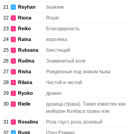
21
Reyhan
базилик
♂
22
Riona
Royal.
♀
23
Reiko
Благодарность
♀
24
Raina
королева
♀
25
Ruksana
блестящий
♀
26
Rudina
Знаменитый волк
♀
27
Risha
Рожденные под знаком быка
♀
28
Rilana
Чистой и чистой
♀
29
Ryoko
дракон
♀
30
Rielle
душица (трава). Также известен как
♀
майоран Колбаса травы или
31
Rosalina
Роза / куст, роза, розовый
♀
32
Rumi
Отец Румико
♂