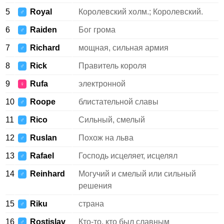
5
Royal
Королевский холм.; Королевский.
♂
6
Raiden
Бог грома
♂
7
Richard
мощная, сильная армия
♂
8
Rick
Правитель короля
♂
9
Rufa
электронной
♀
10
Roope
блистательной славы
♂
11
Rico
Сильный, смелый
♂
12
Ruslan
Похож на льва
♂
13
Rafael
Господь исцеляет, исцелял
♂
14
Reinhard
Могучий и смелый или сильный
♂
решения
15
Riku
страна
♂
16
Rostislav
Кто-то, кто был славным
♂