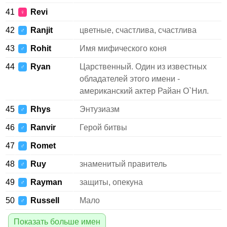
41
Revi
♀
42
Ranjit
цветные, счастлива, счастлива
♂
43
Rohit
Имя мифического коня
♂
44
Ryan
Царственный. Один из известных
♂
обладателей этого имени -
американский актер Райан О`Нил.
45
Rhys
Энтузиазм
♂
46
Ranvir
Герой битвы
♂
47
Romet
♂
48
Ruy
знаменитый правитель
♂
49
Rayman
защиты, опекуна
♂
50
Russell
Мало
♂
Показать больше имен