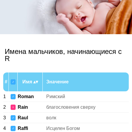
Имена мальчиков, начинающиеся с
R
#
Имя
Значение
♂
1
Roman
Римский
♂
2
Rain
благословения сверху
♀
3
Raul
волк
♂
4
Raffi
Исцелен Богом
♂