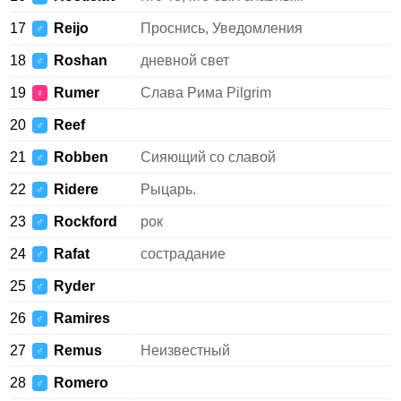
17
Reijo
Проснись, Уведомления
♂
18
Roshan
дневной свет
♂
19
Rumer
Слава Рима Pilgrim
♀
20
Reef
♂
21
Robben
Сияющий со славой
♂
22
Ridere
Рыцарь.
♂
23
Rockford
рок
♂
24
Rafat
сострадание
♂
25
Ryder
♂
26
Ramires
♂
27
Remus
Неизвестный
♂
28
Romero
♂