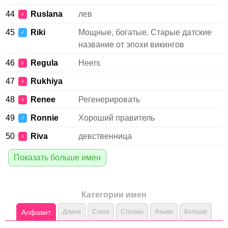
44
Ruslana
лев
♀
45
Riki
Мощные, богатые. Старые датские
♂
название от эпохи викингов
46
Regula
Heers
♀
47
Rukhiya
♀
48
Renee
Регенерировать
♀
49
Ronnie
Хороший правитель
♂
50
Riva
девственница
♀
Показать больше имен
Категории имен
Алфавит
Длина
Слоги
Страны
Языки
Больше