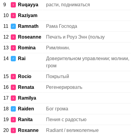
9
Ruqayya
расти, подниматься
♀
10
Raziyam
♀
11
Ramnath
Рама Господа
♂
12
Roseanne
Печать и Роуз Энн (пользу
♀
13
Romina
Римлянин.
♀
14
Rai
Доверительном управлении; молнии,
♂
гром
15
Rocio
Покрытый
♀
16
Renata
Регенерировать
♀
17
Ramilya
♀
18
Raiden
Бог грома
♂
19
Ranita
Пения с радостью
♀
20
Roxanne
Radiant / великолепные
♀