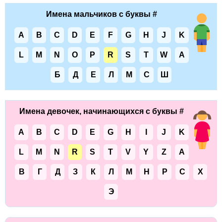
Имена мальчиков с буквы #
A
B
C
D
E
F
G
H
J
K
L
M
N
O
P
R
S
T
W
А
Б
Д
Е
Л
М
С
Ш
Имена девочек, начинающихся с буквы #
A
B
C
D
E
G
H
I
J
K
L
M
N
R
S
T
V
Y
Z
А
В
Г
Д
З
К
Л
М
Н
Р
С
Х
Э