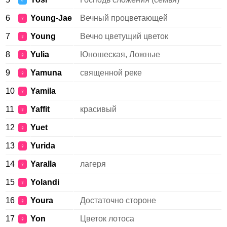
♂
6
Young-Jae
Вечный процветающей
♀
7
Young
Вечно цветущий цветок
♀
8
Yulia
Юношеская, Ложные
♀
9
Yamuna
священной реке
♀
10
Yamila
♀
11
Yaffit
красивый
♀
12
Yuet
♀
13
Yurida
♀
14
Yaralla
лагеря
♀
15
Yolandi
♀
16
Youra
Достаточно стороне
♀
17
Yon
Цветок лотоса
♀