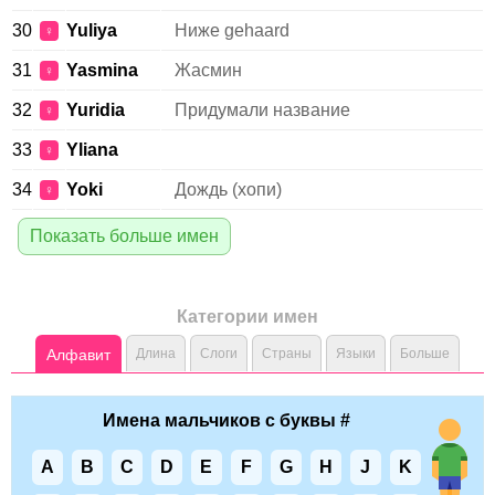
30
Yuliya
Ниже gehaard
♀
31
Yasmina
Жасмин
♀
32
Yuridia
Придумали название
♀
33
Yliana
♀
34
Yoki
Дождь (хопи)
♀
Показать больше имен
Категории имен
Алфавит
Длина
Слоги
Страны
Языки
Больше
Имена мальчиков с буквы #
A
B
C
D
E
F
G
H
J
K