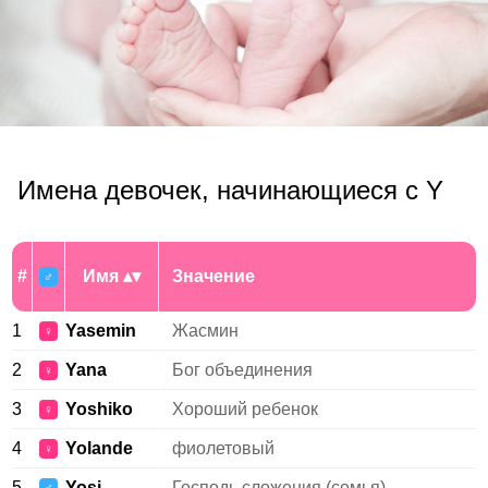
Имена девочек, начинающиеся с Y
#
Имя
Значение
♂
1
Yasemin
Жасмин
♀
2
Yana
Бог объединения
♀
3
Yoshiko
Хороший ребенок
♀
4
Yolande
фиолетовый
♀
5
Yosi
Господь сложения (семья)