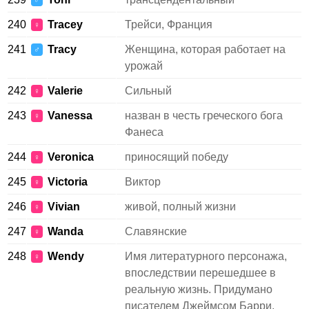
♂
240
Tracey
Трейси, Франция
♀
241
Tracy
Женщина, которая работает на
♂
урожай
242
Valerie
Сильный
♀
243
Vanessa
назван в честь греческого бога
♀
Фанеса
244
Veronica
приносящий победу
♀
245
Victoria
Виктор
♀
246
Vivian
живой, полный жизни
♀
247
Wanda
Славянские
♀
248
Wendy
Имя литературного персонажа,
♀
впоследствии перешедшее в
реальную жизнь. Придумано
писателем Джеймсом Барри,