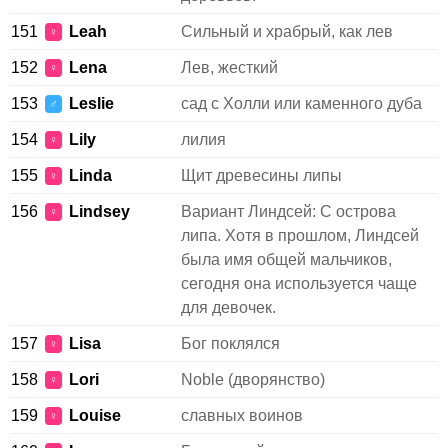
151
Leah
Сильный и храбрый, как лев
♀
152
Lena
Лев, жесткий
♀
153
Leslie
сад с Холли или каменного дуба
♂
154
Lily
лилия
♀
155
Linda
Щит древесины липы
♀
156
Lindsey
Вариант Линдсей: С острова
♀
липа. Хотя в прошлом, Линдсей
была имя общей мальчиков,
сегодня она используется чаще
для девочек.
157
Lisa
Бог поклялся
♀
158
Lori
Noble (дворянство)
♀
159
Louise
славных воинов
♀