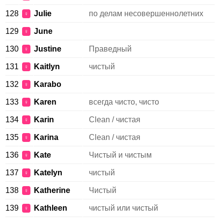
128
Julie
по делам несовершеннолетних
♀
129
June
♀
130
Justine
Праведный
♀
131
Kaitlyn
чистый
♀
132
Karabo
♀
133
Karen
всегда чисто, чисто
♀
134
Karin
Clean / чистая
♀
135
Karina
Clean / чистая
♀
136
Kate
Чистый и чистым
♀
137
Katelyn
чистый
♀
138
Katherine
Чистый
♀
139
Kathleen
чистый или чистый
♀