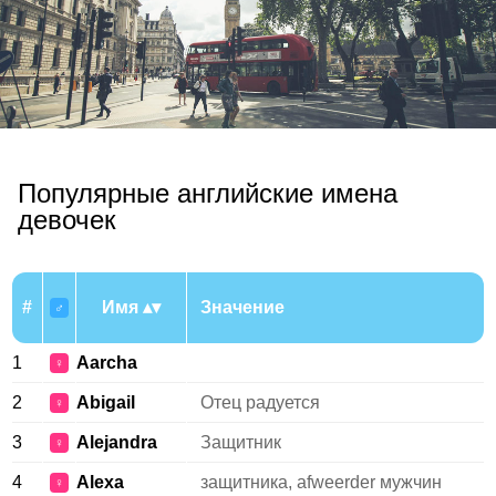
Популярные английские имена
девочек
#
Имя
Значение
♂
1
Aarcha
♀
2
Abigail
Отец радуется
♀
3
Alejandra
Защитник
♀
4
Alexa
защитника, afweerder мужчин
♀