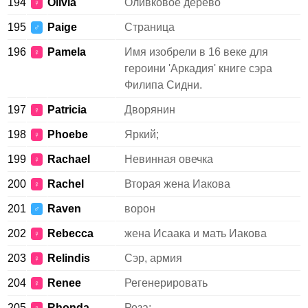
194
Olivia
Оливковое дерево
♀
195
Paige
Страница
♂
196
Pamela
Имя изобрели в 16 веке для
♀
героини 'Аркадия' книге сэра
Филипа Сидни.
197
Patricia
Дворянин
♀
198
Phoebe
Яркий;
♀
199
Rachael
Невинная овечка
♀
200
Rachel
Вторая жена Иакова
♀
201
Raven
ворон
♂
202
Rebecca
жена Исаака и мать Иакова
♀
203
Relindis
Сэр, армия
♀
204
Renee
Регенерировать
♀
205
Rhonda
Роза;