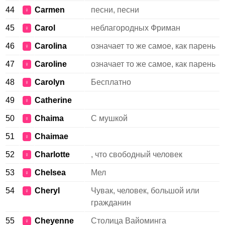
44
Carmen
песни, песни
♀
45
Carol
неблагородных Фриман
♀
46
Carolina
означает то же самое, как парень
♀
47
Caroline
означает то же самое, как парень
♀
48
Carolyn
Бесплатно
♀
49
Catherine
♀
50
Chaima
С мушкой
♀
51
Chaimae
♀
52
Charlotte
, что свободный человек
♀
53
Chelsea
Мел
♀
54
Cheryl
Чувак, человек, большой или
♀
гражданин
55
Cheyenne
Столица Вайоминга
♀