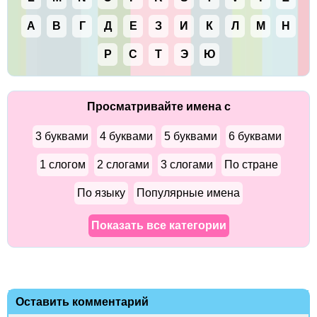
А
В
Г
Д
Е
З
И
К
Л
М
Н
Р
С
Т
Э
Ю
Просматривайте имена с
3 буквами
4 буквами
5 буквами
6 буквами
1 слогом
2 слогами
3 слогами
По стране
По языку
Популярные имена
Показать все категории
Оставить комментарий