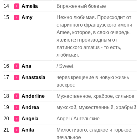
14
Amelia
Впряженный боевые
♀
15
Amy
Нежно любимая. Происходит от
♀
старинного французского имени
Amee, которое, в свою очередь,
является производным от
латинского amatus - то есть,
любимая.
16
Ana
/ Sweet
♀
17
Anastasia
через крещение в новую жизнь
♀
воскрес
18
Anderline
Мужественное, храброе, сильное
♀
19
Andrea
мужской, мужественный, храбрый
♀
20
Angela
Angel / Ангельские
♀
21
Anita
Милостивого, сладкое и горькое,
♀
печальное