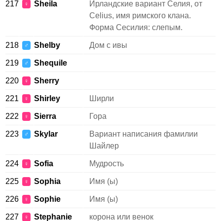
217
Sheila
Ирландские вариант Селия, от
♀
Celius, имя римского клана.
Форма Сесилия: слепым.
218
Shelby
Дом с ивы
♂
219
Shequile
♂
220
Sherry
♀
221
Shirley
Ширли
♀
222
Sierra
Гора
♀
223
Skylar
Вариант написания фамилии
♂
Шайлер
224
Sofia
Мудрость
♀
225
Sophia
Имя (ы)
♀
226
Sophie
Имя (ы)
♀
227
Stephanie
корона или венок
♀