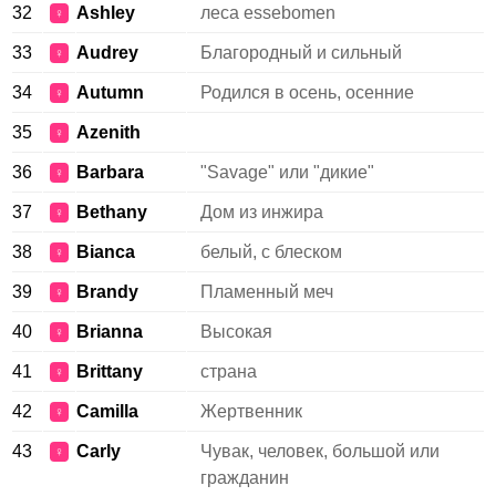
32
Ashley
леса essebomen
♀
33
Audrey
Благородный и сильный
♀
34
Autumn
Родился в осень, осенние
♀
35
Azenith
♀
36
Barbara
"Savage" или "дикие"
♀
37
Bethany
Дом из инжира
♀
38
Bianca
белый, с блеском
♀
39
Brandy
Пламенный меч
♀
40
Brianna
Высокая
♀
41
Brittany
страна
♀
42
Camilla
Жертвенник
♀
43
Carly
Чувак, человек, большой или
♀
гражданин