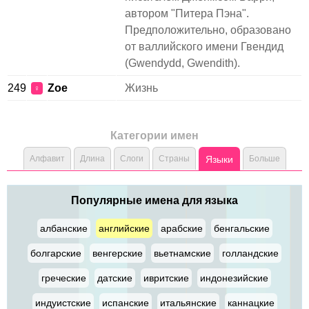
автором "Питера Пэна".
Предположительно, образовано
от валлийского имени Гвендид
(Gwendydd, Gwendith).
249
Zoe
Жизнь
♀
Категории имен
Алфавит
Длина
Слоги
Страны
Языки
Больше
Популярные имена для языка
албанские
английские
арабские
бенгальские
болгарские
венгерские
вьетнамские
голландские
греческие
датские
ивритские
индонезийские
индуистские
испанские
итальянские
каннацкие