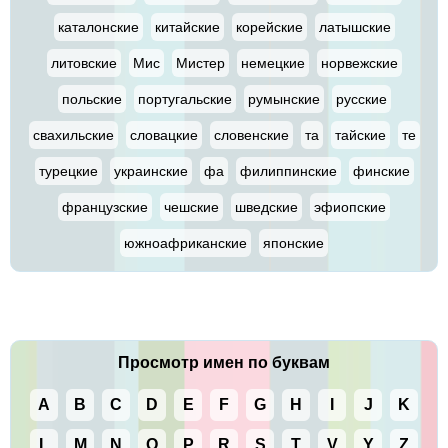
каталонские
китайские
корейские
латышские
литовские
Мис
Мистер
немецкие
норвежские
польские
португальские
румынские
русские
свахильские
словацкие
словенские
та
тайские
те
турецкие
украинские
фа
филиппинские
финские
французские
чешские
шведские
эфиопские
южноафриканские
японские
Просмотр имен по буквам
A
B
C
D
E
F
G
H
I
J
K
L
M
N
O
P
R
S
T
V
Y
Z