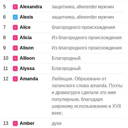
5
Alexandra
защитника, afweerder мужчин
♀
6
Alexis
защитника, afweerder мужчин
♂
7
Alice
благородного происхождения
♀
8
Alicia
Из благородного происхождения
♀
9
Alison
Из благородного происхождения
♀
10
Allison
Благородный
♀
11
Alyssa
Благородный
♀
12
Amanda
Любящая. Образовано от
♀
латинского слова amanda. Поэты
и драматурги сделали это имя
популярным, благодаря
широкому использованию в XVII
веке.
13
Amber
духи
♀