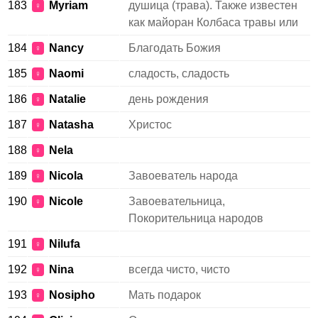
183
Myriam
душица (трава). Также известен
♀
как майоран Колбаса травы или
184
Nancy
Благодать Божия
♀
185
Naomi
сладость, сладость
♀
186
Natalie
день рождения
♀
187
Natasha
Христос
♀
188
Nela
♀
189
Nicola
Завоеватель народа
♀
190
Nicole
Завоевательница,
♀
Покорительница народов
191
Nilufa
♀
192
Nina
всегда чисто, чисто
♀
193
Nosipho
Мать подарок
♀