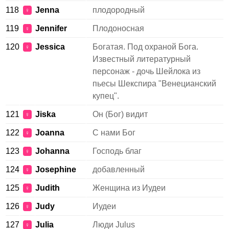
118
Jenna
плодородный
♀
119
Jennifer
Плодоносная
♀
120
Jessica
Богатая. Под охраной Бога.
♀
Известный литературный
персонаж - дочь Шейлока из
пьесы Шекспира "Венецианский
купец".
121
Jiska
Он (Бог) видит
♀
122
Joanna
С нами Бог
♀
123
Johanna
Господь благ
♀
124
Josephine
добавленный
♀
125
Judith
Женщина из Иудеи
♀
126
Judy
Иудеи
♀
127
Julia
Люди Julus
♀