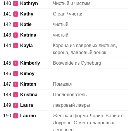
140
Kathryn
Чистый и чистым
♀
141
Kathy
Clean / чистая
♀
142
Katie
чистый
♀
143
Katrina
чистый
♀
144
Kayla
Корона из лавровых листьев,
♀
корона, лавровый венок
145
Kimberly
Bosweide из Cyneburg
♀
146
Kimoy
♀
147
Kirsten
Помазал
♀
148
Kristina
Последователь
♀
149
Laura
лавровый лавры
♀
150
Lauren
Женская форма Лорин: Вариант
♀
Лоуренс: С места лавровых
деревьев.