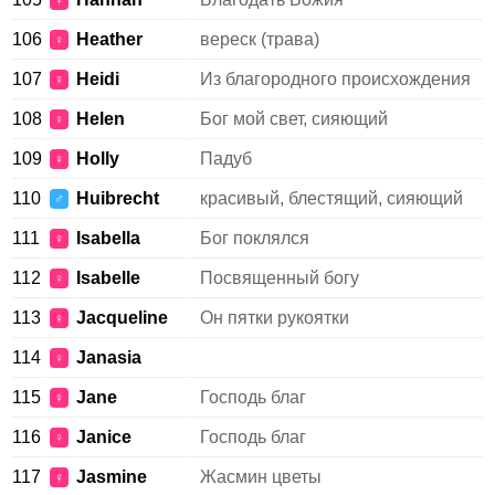
♀
106
Heather
вереск (трава)
♀
107
Heidi
Из благородного происхождения
♀
108
Helen
Бог мой свет, сияющий
♀
109
Holly
Падуб
♀
110
Huibrecht
красивый, блестящий, сияющий
♂
111
Isabella
Бог поклялся
♀
112
Isabelle
Посвященный богу
♀
113
Jacqueline
Он пятки рукоятки
♀
114
Janasia
♀
115
Jane
Господь благ
♀
116
Janice
Господь благ
♀
117
Jasmine
Жасмин цветы
♀