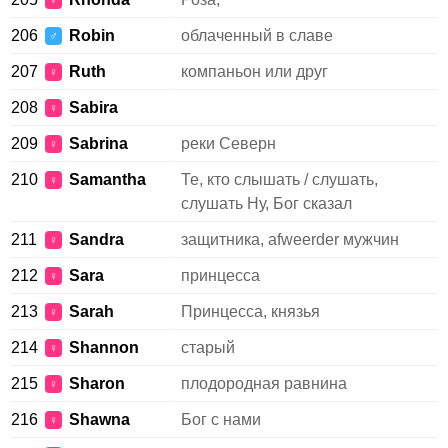
♀
206
Robin
облаченный в славе
♂
207
Ruth
компаньон или друг
♀
208
Sabira
♀
209
Sabrina
реки Северн
♀
210
Samantha
Те, кто слышать / слушать,
♀
слушать Ну, Бог сказал
211
Sandra
защитника, afweerder мужчин
♀
212
Sara
принцесса
♀
213
Sarah
Принцесса, князья
♀
214
Shannon
старый
♀
215
Sharon
плодородная равнина
♀
216
Shawna
Бог с нами
♀