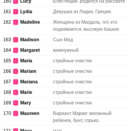
160
Lucy
Блестящий, родился на рассвете
♀
161
Lydia
Девушка из Лидии, Греция.
♀
162
Madeline
Женщина из Магдала, тот, кто
♀
поднимается, высокую башню
163
Madison
Сын Мод
♀
164
Margaret
жемчужный
♀
165
Maria
стройные очистки
♀
166
Mariam
стройные очистки
♀
167
Mariana
стройные очистки
♀
168
Marie
стройные очистки
♀
169
Mary
стройные очистки
♀
170
Maureen
Вариант Марии: желанный
♀
ребенок, бунт, горько.
171
Maya
мать