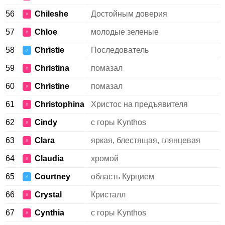
56
Chileshe
Достойным доверия
♀
57
Chloe
молодые зеленые
♀
58
Christie
Последователь
♂
59
Christina
помазал
♀
60
Christine
помазал
♀
61
Christophina
Христос на предъявителя
♀
62
Cindy
с горы Kynthos
♀
63
Clara
яркая, блестящая, глянцевая
♀
64
Claudia
хромой
♀
65
Courtney
область Курцием
♂
66
Crystal
Кристалл
♀
67
Cynthia
с горы Kynthos
♀