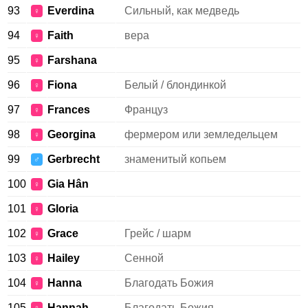
93
Everdina
Сильный, как медведь
♀
94
Faith
вера
♀
95
Farshana
♀
96
Fiona
Белый / блондинкой
♀
97
Frances
Француз
♀
98
Georgina
фермером или земледельцем
♀
99
Gerbrecht
знаменитый копьем
♂
100
Gia Hân
♀
101
Gloria
♀
102
Grace
Грейс / шарм
♀
103
Hailey
Сенной
♀
104
Hanna
Благодать Божия
♀
105
Hannah
Благодать Божия