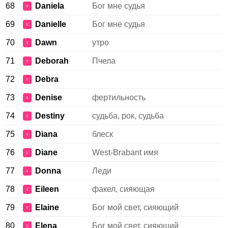
68
Daniela
Бог мне судья
♀
69
Danielle
Бог мне судья
♀
70
Dawn
утро
♀
71
Deborah
Пчела
♀
72
Debra
♀
73
Denise
фертильность
♀
74
Destiny
судьба, рок, судьба
♀
75
Diana
блеск
♀
76
Diane
West-Brabant имя
♀
77
Donna
Леди
♀
78
Eileen
факел, сияющая
♀
79
Elaine
Бог мой свет, сияющий
♀
80
Elena
Бог мой свет, сияющий
♀