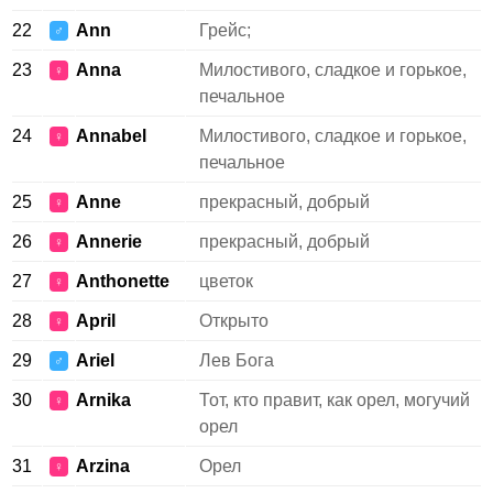
22
Ann
Грейс;
♂
23
Anna
Милостивого, сладкое и горькое,
♀
печальное
24
Annabel
Милостивого, сладкое и горькое,
♀
печальное
25
Anne
прекрасный, добрый
♀
26
Annerie
прекрасный, добрый
♀
27
Anthonette
цветок
♀
28
April
Открыто
♀
29
Ariel
Лев Бога
♂
30
Arnika
Тот, кто правит, как орел, могучий
♀
орел
31
Arzina
Орел
♀