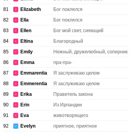
81
Elizabeth
Бог поклялся
♀
82
Ella
Бог поклялся
♀
83
Ellen
Бог мой свет, сияющий
♀
84
Eltina
Благородный
♀
85
Emily
Нежный, дружелюбный, соперник
♀
86
Emma
пра-пра-
♀
87
Emmarentia
Я заслуживаю целом
♀
88
Emmerentia
Я заслуживаю целом
♀
89
Erika
Правитель закона
♀
90
Erin
Из Ирландии
♀
91
Eva
животворящего
♀
92
Evelyn
приятное, приятное
♂