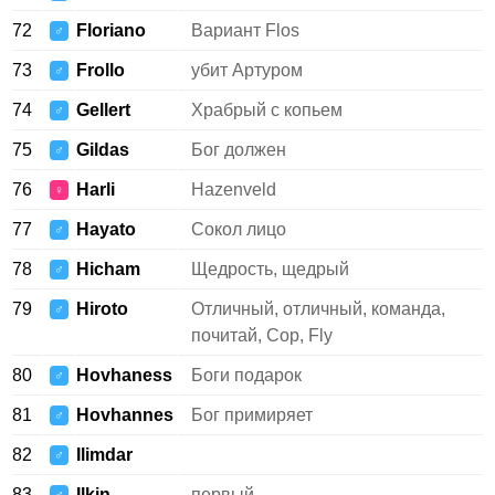
72
Floriano
Вариант Flos
♂
73
Frollo
убит Артуром
♂
74
Gellert
Храбрый с копьем
♂
75
Gildas
Бог должен
♂
76
Harli
Hazenveld
♀
77
Hayato
Сокол лицо
♂
78
Hicham
Щедрость, щедрый
♂
79
Hiroto
Отличный, отличный, команда,
♂
почитай, Сор, Fly
80
Hovhaness
Боги подарок
♂
81
Hovhannes
Бог примиряет
♂
82
Ilimdar
♂
83
Ilkin
первый