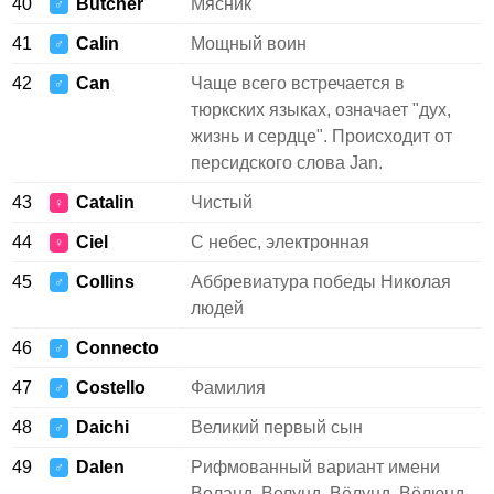
40
Butcher
Мясник
♂
41
Calin
Мощный воин
♂
42
Can
Чаще всего встречается в
♂
тюркских языках, означает "дух,
жизнь и сердце". Происходит от
персидского слова Jan.
43
Catalin
Чистый
♀
44
Ciel
С небес, электронная
♀
45
Collins
Аббревиатура победы Николая
♂
людей
46
Connecto
♂
47
Costello
Фамилия
♂
48
Daichi
Великий первый сын
♂
49
Dalen
Рифмованный вариант имени
♂
Воланд, Велунд, Вёлунд, Вёлюнд