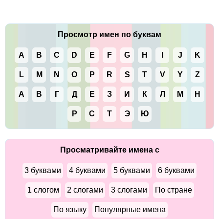
Просмотр имен по буквам
A
B
C
D
E
F
G
H
I
J
K
L
M
N
O
P
R
S
T
V
Y
Z
А
В
Г
Д
Е
З
И
К
Л
М
Н
Р
С
Т
Э
Ю
Просматривайте имена с
3 буквами
4 буквами
5 буквами
6 буквами
1 слогом
2 слогами
3 слогами
По стране
По языку
Популярные имена