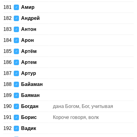
181
Амир
♂
182
Андрей
♂
183
Антон
♂
184
Арон
♂
185
Артём
♂
186
Артем
♂
187
Артур
♂
188
Байаман
♂
189
Баяман
♂
190
Богдан
дана Богом, Бог, учитывая
♂
191
Борис
Короче говоря, волк
♂
192
Вадик
♂