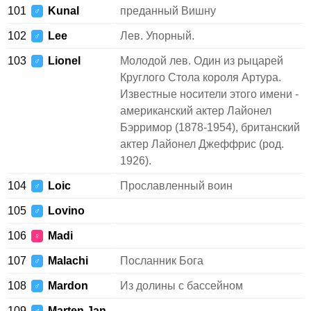
101
Kunal
преданный Вишну
♂
102
Lee
Лев. Упорный.
♂
103
Lionel
Молодой лев. Один из рыцарей
♂
Круглого Стола короля Артура.
Известные носители этого имени -
американский актер Лайонел
Бэрримор (1878-1954), британский
актер Лайонел Джеффрис (род.
1926).
104
Loic
Прославленный воин
♂
105
Lovino
♂
106
Madi
♀
107
Malachi
Посланник Бога
♂
108
Mardon
Из долины с бассейном
♂
109
Marten Jan