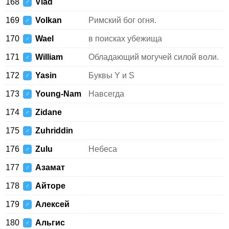
168
Vlad
♂
169
Volkan
Римский бог огня.
♂
170
Wael
в поисках убежища
♂
171
William
Обладающий могучей силой воли.
♂
172
Yasin
Буквы Y и S
♂
173
Young-Nam
Навсегда
♂
174
Zidane
♂
175
Zuhriddin
♂
176
Zulu
Небеса
♂
177
Азамат
♂
178
Айторе
♂
179
Алексей
♂
180
Альгис
♂