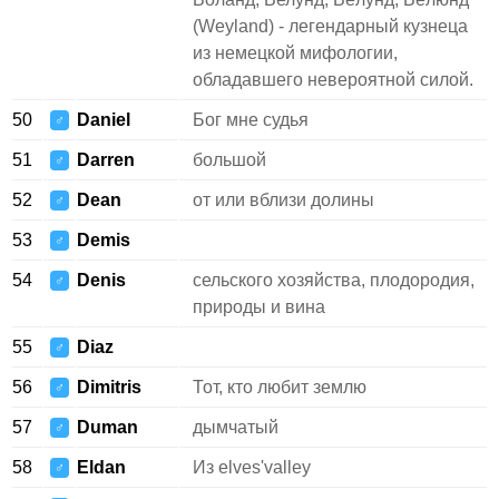
(Weyland) - легендарный кузнеца
из немецкой мифологии,
обладавшего невероятной силой.
50
Daniel
Бог мне судья
♂
51
Darren
большой
♂
52
Dean
от или вблизи долины
♂
53
Demis
♂
54
Denis
сельского хозяйства, плодородия,
♂
природы и вина
55
Diaz
♂
56
Dimitris
Тот, кто любит землю
♂
57
Duman
дымчатый
♂
58
Eldan
Из elves'valley
♂