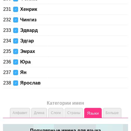
231
Хенрик
♂
232
Чингиз
♂
233
Эдвард
♂
234
Эдгар
♂
235
Эмрах
♂
236
Юра
♂
237
Ян
♂
238
Ярослав
♂
Категории имен
Алфавит
Длина
Слоги
Страны
Языки
Больше
Популярные имена для языка