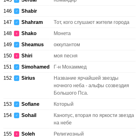
♂
146
Shabir
♂
147
Shahram
Тот, кого слушают жители города
♂
148
Shako
Монета
♀
149
Sheamus
оккупантом
♂
150
Shiri
моя песня
♀
151
Simohamed
Г-н Мохаммед
♂
152
Sirius
Название ярчайшей звезды
♂
ночного неба - альфы созвездия
Большого Пса.
153
Sofiane
Который
♂
154
Sohail
Канопус, вторая по яркости звезда
♂
на небе
155
Soleh
Религиозный
♀