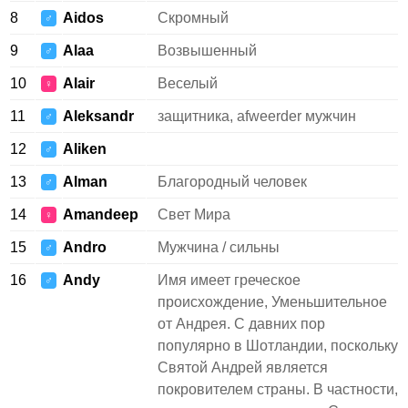
8
Aidos
Скромный
♂
9
Alaa
Возвышенный
♂
10
Alair
Веселый
♀
11
Aleksandr
защитника, afweerder мужчин
♂
12
Aliken
♂
13
Alman
Благородный человек
♂
14
Amandeep
Свет Мира
♀
15
Andro
Мужчина / сильны
♂
16
Andy
Имя имеет греческое
♂
происхождение, Уменьшительное
от Андрея. С давних пор
популярно в Шотландии, поскольку
Святой Андрей является
покровителем страны. В частности,