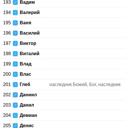
193
Вадим
♂
194
Валерий
♂
195
Ваня
♂
196
Василий
♂
197
Виктор
♂
198
Виталий
♂
199
Влад
♂
200
Влас
♂
201
Глеб
наследник Божий, Бог, наследник
♂
202
Даниил
♂
203
Данил
♂
204
Демиан
♂
205
Денис
♂