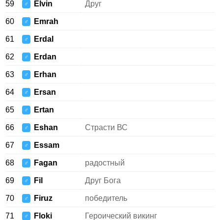
59
Elvin
Друг
♂
60
Emrah
♂
61
Erdal
♂
62
Erdan
♂
63
Erhan
♂
64
Ersan
♂
65
Ertan
♂
66
Eshan
Страсти ВС
♂
67
Essam
♂
68
Fagan
радостный
♂
69
Fil
Друг Бога
♂
70
Firuz
победитель
♂
71
Floki
Героический викинг
♂