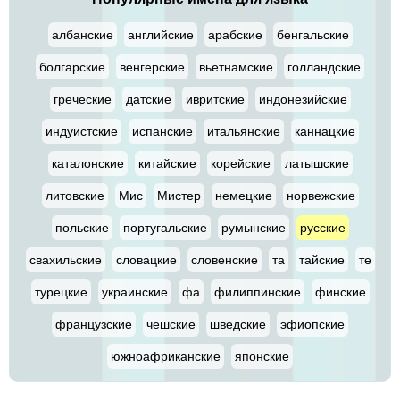
албанские
английские
арабские
бенгальские
болгарские
венгерские
вьетнамские
голландские
греческие
датские
ивритские
индонезийские
индуистские
испанские
итальянские
каннацкие
каталонские
китайские
корейские
латышские
литовские
Мис
Мистер
немецкие
норвежские
польские
португальские
румынские
русские
свахильские
словацкие
словенские
та
тайские
те
турецкие
украинские
фа
филиппинские
финские
французские
чешские
шведские
эфиопские
южноафриканские
японские