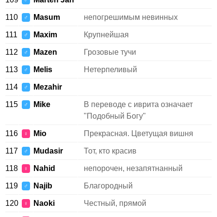
♂
110
Masum
непогрешимым невинных
♂
111
Maxim
Крупнейшая
♂
112
Mazen
Грозовые тучи
♂
113
Melis
Нетерпеливый
♂
114
Mezahir
♂
115
Mike
В переводе с иврита означает
♂
"Подобный Богу"
116
Mio
Прекрасная. Цветущая вишня
♀
117
Mudasir
Тот, кто красив
♂
118
Nahid
непорочен, незапятнанный
♀
119
Najib
Благородный
♂
120
Naoki
Честный, прямой
♀