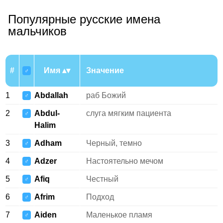
Популярные русские имена
мальчиков
#
Имя
Значение
♂
1
Abdallah
раб Божий
♂
2
Abdul-
слуга мягким пациента
♂
Halim
3
Adham
Черный, темно
♂
4
Adzer
Настоятельно мечом
♂
5
Afiq
Честный
♂
6
Afrim
Подход
♂
7
Aiden
Маленькое пламя
♂