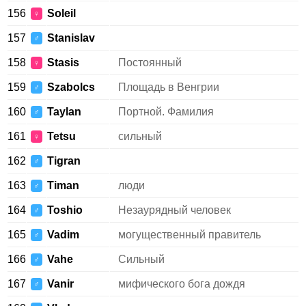
156
Soleil
♀
157
Stanislav
♂
158
Stasis
Постоянный
♀
159
Szabolcs
Площадь в Венгрии
♂
160
Taylan
Портной. Фамилия
♂
161
Tetsu
сильный
♀
162
Tigran
♂
163
Timan
люди
♂
164
Toshio
Незаурядный человек
♂
165
Vadim
могущественный правитель
♂
166
Vahe
Сильный
♂
167
Vanir
мифического бога дождя
♂