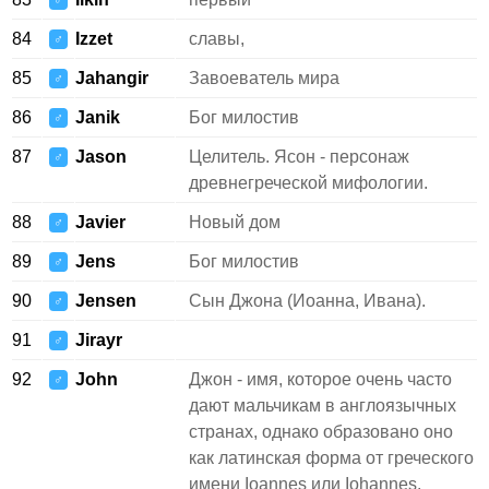
♂
84
Izzet
славы,
♂
85
Jahangir
Завоеватель мира
♂
86
Janik
Бог милостив
♂
87
Jason
Целитель. Ясон - персонаж
♂
древнегреческой мифологии.
88
Javier
Новый дом
♂
89
Jens
Бог милостив
♂
90
Jensen
Сын Джона (Иоанна, Ивана).
♂
91
Jirayr
♂
92
John
Джон - имя, которое очень часто
♂
дают мальчикам в англоязычных
странах, однако образовано оно
как латинская форма от греческого
имени Ioannes или Iohannes.