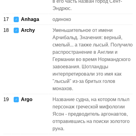
в его часть назван город Сент-
Эндрюс.
17
Anhaga
одиноко
♂
18
Archy
Уменьшительное от имени
♂
Арчибальд. Значения: верный,
смелый... а также лысый. Получило
распространение в Англии и
Германии во время Нормандского
завоевания. Шотландцы
интерпретировали это имя как
"лысый" из-за бритых голов
монахов.
19
Argo
Название судна, на котором плыл
♂
персонаж греческой мифологии
Ясон - предводитель аргонавтов,
отправившись на поиски золотого
руна.