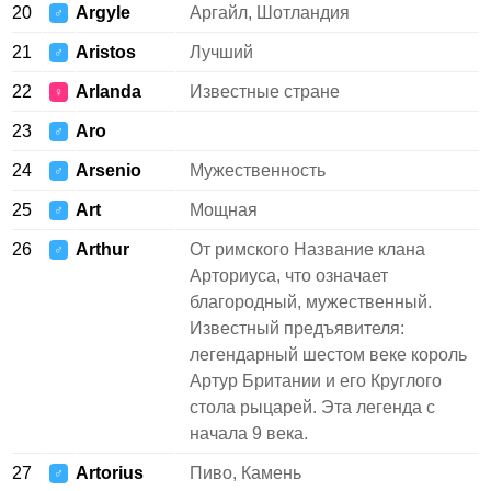
20
Argyle
Аргайл, Шотландия
♂
21
Aristos
Лучший
♂
22
Arlanda
Известные стране
♀
23
Aro
♂
24
Arsenio
Мужественность
♂
25
Art
Мощная
♂
26
Arthur
От римского Название клана
♂
Арториуса, что означает
благородный, мужественный.
Известный предъявителя:
легендарный шестом веке король
Артур Британии и его Круглого
стола рыцарей. Эта легенда с
начала 9 века.
27
Artorius
Пиво, Камень
♂