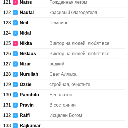
121
Natsu
Рожденная летом
♀
122
Naufal
красивый благодетеля
♂
123
Neil
Чемпион
♂
124
Nidal
♂
125
Nikita
Виктор на людей, любят все
♀
126
Niklaus
Виктор на людей, любят все
♂
127
Nizar
редкий
♂
128
Nurullah
Свет Аллаха
♂
129
Ozzie
стройная, очистите
♂
130
Panchito
Бесплатно
♂
131
Pravin
В состоянии
♂
132
Raffi
Исцелен Богом
♂
133
Rajkumar
♂