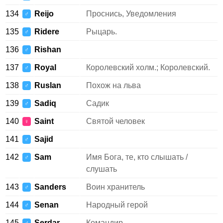
134
Reijo
Проснись, Уведомления
♂
135
Ridere
Рыцарь.
♂
136
Rishan
♂
137
Royal
Королевский холм.; Королевский.
♂
138
Ruslan
Похож на льва
♂
139
Sadiq
Садик
♂
140
Saint
Святой человек
♀
141
Sajid
♂
142
Sam
Имя Бога, те, кто слышать /
♂
слушать
143
Sanders
Воин хранитель
♂
144
Senan
Народный герой
♂
145
Serdar
Командир