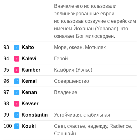
Вначале его использовали
эллинизированные евреи,
использовав созвучие с еврейским
именем Йоханан (Yohanan), что
означает Бог милосерден.
93
Kaito
Море, океан. Мотылек
♂
94
Kalevi
Герой
♀
95
Kamber
Камбрия (Уэльс)
♀
96
Kemal
Совершенство
♂
97
Kenan
Владение
♂
98
Kevser
♀
99
Konstantin
Устойчивая, стабильная
♂
100
Kouki
Свет, счастье, надежду, Radience,
♂
Саншайн