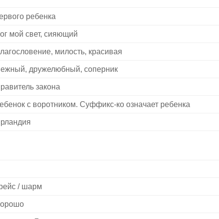
ервого ребенка
ог мой свет, сияющий
лагословение, милость, красивая
ежный, дружелюбный, соперник
равитель закона
ебенок с воротником. Суффикс-ко означает ребенка
рландия
рейс / шарм
орошо