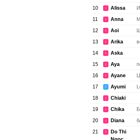
10
Alissa
И
♀
11
Anna
М
♀
12
Aoi
Ш
♀
13
Arika
в
♀
14
Aska
♀
15
Aya
п
♀
16
Ayane
Ц
♀
17
Ayumi
L
♂
18
Chiaki
♀
19
Chika
Б
♀
20
Diana
б
♀
21
Do Thi
♀
Ngoc