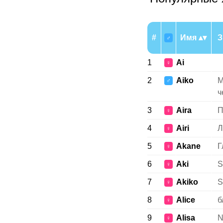
#
Имя
З
♂
1
Ai
♀
2
Aiko
М
♂
ч
3
Aira
П
♀
4
Airi
Л
♀
5
Akane
Г
♀
6
Aki
S
♀
7
Akiko
S
♀
8
Alice
б
♀
9
Alisa
N
♀