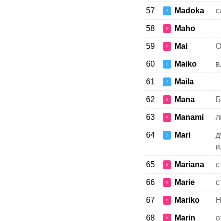
57
Madoka
с
♂
58
Maho
♀
59
Mai
О
♀
60
Maiko
в
♂
61
Maila
♂
62
Mana
Б
♀
63
Manami
л
♀
64
Mari
д
♂
и
65
Mariana
с
♀
66
Marie
с
♀
67
Mariko
Н
♀
68
Marin
о
♀