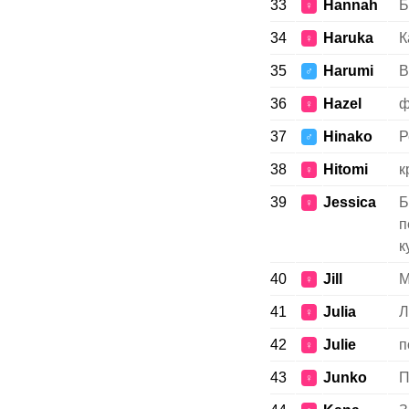
33
Hannah
Б
♀
34
Haruka
К
♀
35
Harumi
В
♂
36
Hazel
ф
♀
37
Hinako
Р
♂
38
Hitomi
к
♀
39
Jessica
Б
♀
п
к
40
Jill
М
♀
41
Julia
Л
♀
42
Julie
п
♀
43
Junko
П
♀