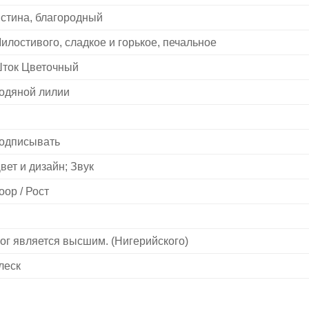
стина, благородный
илостивого, сладкое и горькое, печальное
ток Цветочный
одяной лилии
одписывать
вет и дизайн; Звук
oop / Рост
ог является высшим. (Нигерийского)
леск