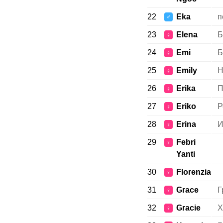
22
Eka
п
♂
23
Elena
Б
♀
24
Emi
Б
♀
25
Emily
Н
♀
26
Erika
П
♀
27
Eriko
Р
♀
28
Erina
И
♀
29
Febri
♀
Yanti
30
Florenzia
♀
31
Grace
Г
♀
32
Gracie
Х
♀