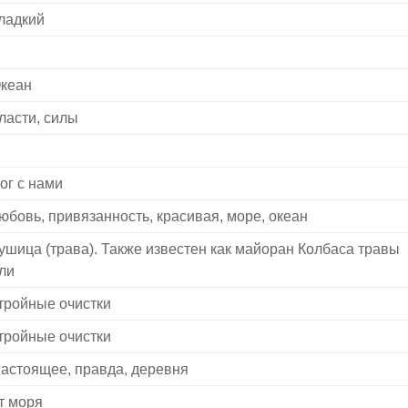
ладкий
кеан
ласти, силы
ог с нами
юбовь, привязанность, красивая, море, океан
ушица (трава). Также известен как майоран Колбаса травы
ли
тройные очистки
тройные очистки
астоящее, правда, деревня
т моря