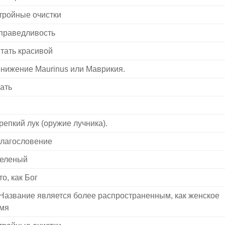
тройные очистки
праведливость
тать красивой
нижение Maurinus или Маврикия.
ать
репкий лук (оружие лучника).
лагословение
еленый
то, как Бог
 Название является более распространенным, как женское
мя