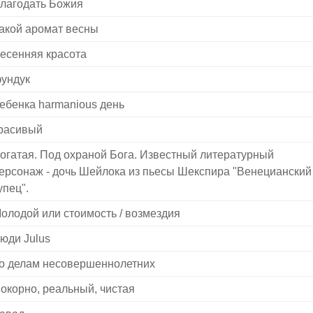
лагодать Божия
акой аромат весны
есенняя красота
ундук
ебенка harmanious день
расивый
огатая. Под охраной Бога. Известный литературный
ерсонаж - дочь Шейлока из пьесы Шекспира "Венецианский
упец".
олодой или стоимость / возмездия
юди Julus
о делам несовершеннолетних
окорно, реальный, чистая