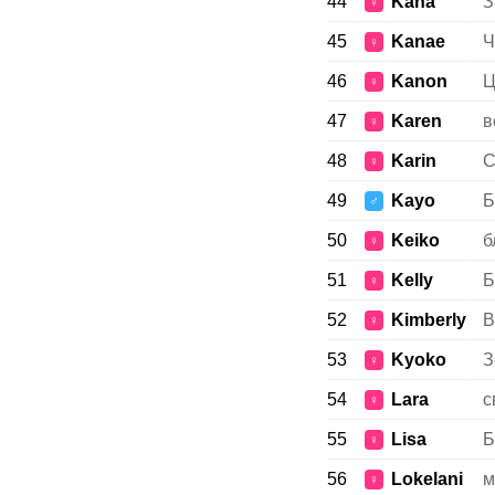
44
Kana
З
♀
45
Kanae
Ч
♀
46
Kanon
Ц
♀
47
Karen
в
♀
48
Karin
C
♀
49
Kayo
Б
♂
50
Keiko
б
♀
51
Kelly
Б
♀
52
Kimberly
B
♀
53
Kyoko
З
♀
54
Lara
с
♀
55
Lisa
Б
♀
56
Lokelani
м
♀