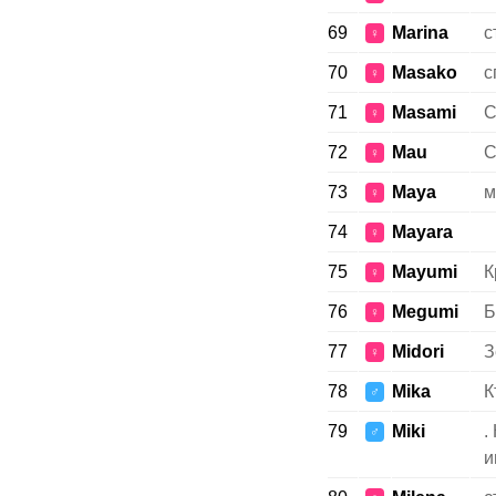
69
Marina
с
♀
70
Masako
с
♀
71
Masami
С
♀
72
Mau
С
♀
73
Maya
м
♀
74
Mayara
♀
75
Mayumi
К
♀
76
Megumi
Б
♀
77
Midori
З
♀
78
Mika
К
♂
79
Miki
.
♂
и