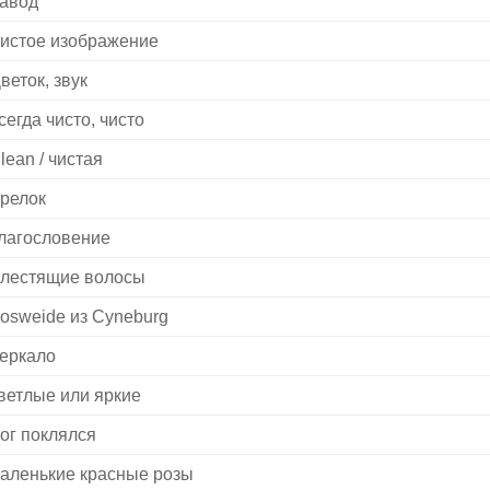
авод
истое изображение
веток, звук
сегда чисто, чисто
lean / чистая
релок
лагословение
лестящие волосы
osweide из Cyneburg
еркало
ветлые или яркие
ог поклялся
аленькие красные розы