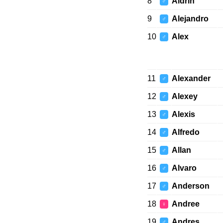
8
Aldrin
♂
9
Alejandro
♂
10
Alex
♂
11
Alexander
♂
12
Alexey
♂
13
Alexis
♂
14
Alfredo
♂
15
Allan
♂
16
Alvaro
♂
17
Anderson
♂
18
Andree
♀
19
Andres
♂