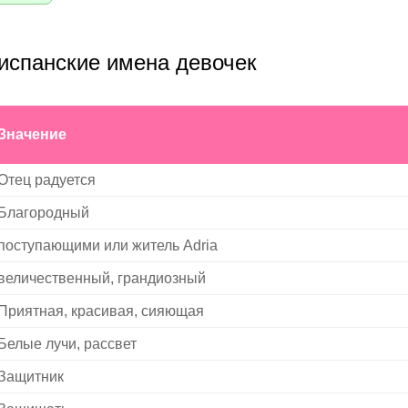
испанские имена девочек
Значение
Отец радуется
Благородный
поступающими или житель Adria
величественный, грандиозный
Приятная, красивая, сияющая
Белые лучи, рассвет
Защитник