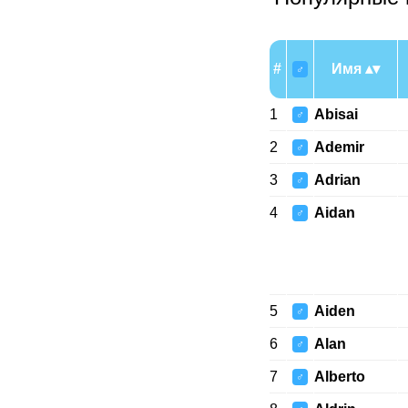
#
Имя
♂
1
Abisai
♂
2
Ademir
♂
3
Adrian
♂
4
Aidan
♂
5
Aiden
♂
6
Alan
♂
7
Alberto
♂