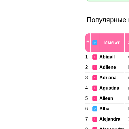
Популярные 
#
Имя
♂
1
Abigail
♀
2
Adilene
♀
3
Adriana
♀
4
Agustina
♀
5
Aileen
♀
6
Alba
♂
7
Alejandra
♀