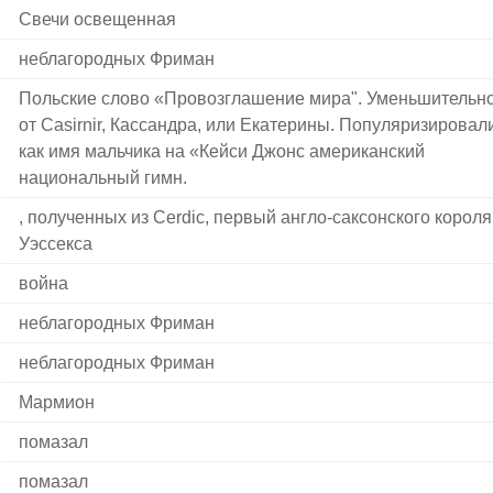
Свечи освещенная
неблагородных Фриман
Польские слово «Провозглашение мира". Уменьшительн
от Casirnir, Кассандра, или Екатерины. Популяризировали
как имя мальчика на «Кейси Джонс американский
национальный гимн.
, полученных из Cerdic, первый англо-саксонского короля
Уэссекса
война
неблагородных Фриман
неблагородных Фриман
Мармион
помазал
помазал