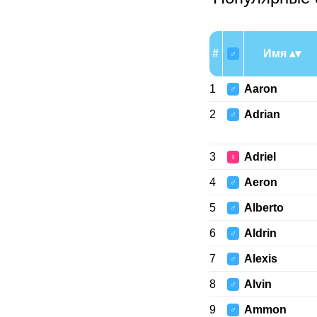
#
Имя
♂
1
Aaron
♂
2
Adrian
♂
3
Adriel
♀
4
Aeron
♂
5
Alberto
♂
6
Aldrin
♂
7
Alexis
♂
8
Alvin
♂
9
Ammon
♂