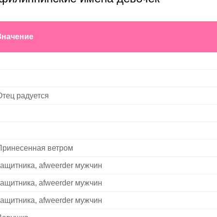
Значение
Отец радуется
Принесенная ветром
защитника, afweerder мужчин
защитника, afweerder мужчин
защитника, afweerder мужчин