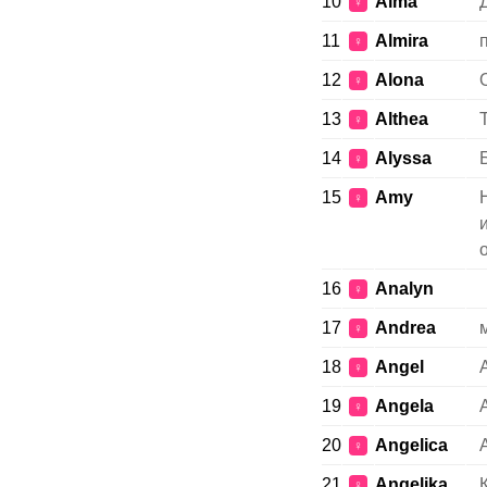
10
Alma
♀
11
Almira
♀
12
Alona
♀
13
Althea
♀
14
Alyssa
♀
15
Amy
♀
16
Analyn
♀
17
Andrea
♀
18
Angel
♀
19
Angela
♀
20
Angelica
♀
21
Angelika
♀