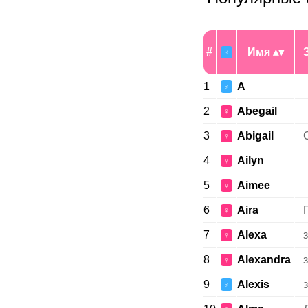
#
Имя
♂
1
A
♂
2
Abegail
♀
3
Abigail
♀
4
Ailyn
♀
5
Aimee
♀
6
Aira
♀
7
Alexa
♀
8
Alexandra
♀
9
Alexis
♂