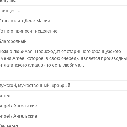
Девушка
принцесса
Относится к Деве Марии
Тот, кто приносит исцеление
Благородный
Нежно любимая. Происходит от старинного французского
имени Amee, которое, в свою очередь, является производн
от латинского amatus - то есть, любимая.
мужской, мужественный, храбрый
Ангел
Angel / Ангельские
Angel / Ангельские
Как ангел