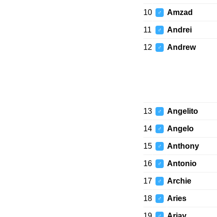
10
Amzad
♂
11
Andrei
♂
12
Andrew
♂
13
Angelito
♂
14
Angelo
♂
15
Anthony
♂
16
Antonio
♂
17
Archie
♂
18
Aries
♂
19
Arjay
♂