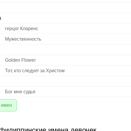
k
герцог Кларенс
Мужественность
Golden Flower
Тот, кто следует за Христом
Бог мне судья
 имен
филиппинские имена девочек