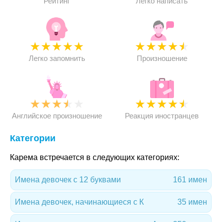
Рейтинг
Легко написать
★
★
★
★
★
★
★
★
★
★
Легко запомнить
Произношение
★
★
★
★
★
★
★
★
★
★
Английское произношение
Реакция иностранцев
Категории
Карема встречается в следующих категориях:
Имена девочек с 12 буквами
161 имен
Имена девочек, начинающиеся с К
35 имен