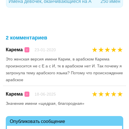
Имена девочек, оканчивающиеся на А
250 имен
2 комментариев
★
★
★
★
★
Карема
23-01-2020
♀
Это женская версия имени Карим, в арабском Карема
произносится не с Е а с И, тк в арабском нет И. Так почему я
затронула тему арабского языка? Потому что происхождение
арабское
★
★
★
★
★
Карема
18-06-2025
♀
Значение имени «щедрая, благородная»
Опубликовать сообщение