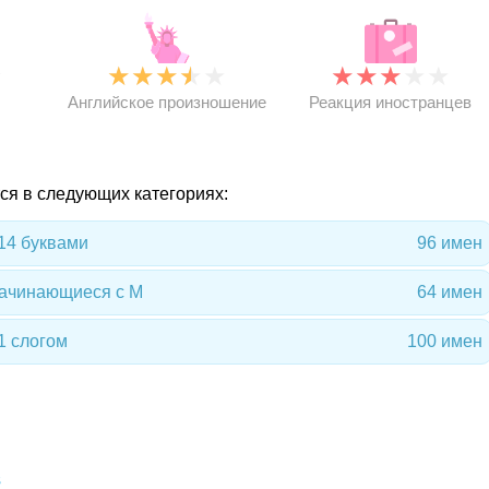
★
★
★
★
★
★
★
★
★
★
★
Английское произношение
Реакция иностранцев
ся в следующих категориях:
14 буквами
96 имен
начинающиеся с М
64 имен
1 слогом
100 имен
в