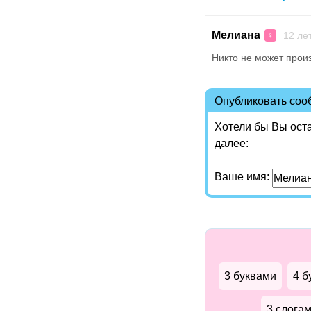
Мелиана
12 ле
♀
Никто не может произ
Опубликовать со
Хотели бы Вы ост
далее:
Ваше имя:
3 буквами
4 б
3 слога