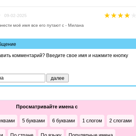
★
★
★
★
т 09-02-2025
нести моё имя все его путают с - Милана
общение
авить комментарий? Введите свое имя и нажмите кнопку
Просматривайте имена с
уквами
5 буквами
6 буквами
1 слогом
2 слогами
ми
По стране
По языку
Популярные имена