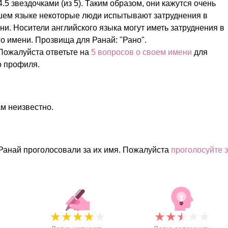
.5 звездочками (из 5). Таким образом, они кажутся очень
шем языке некоторые люди испытывают затруднения в
и. Носители английского языка могут иметь затруднения в
о имени. Прозвища для Ранай: "Рано".
Пожалуйста ответьте на
5 вопросов о своем имени
для
о профиля.
м неизвестно.
Ранай проголосовали за их имя. Пожалуйста
проголосуйте 
★
★
★
★
★
★
★
★
★
★
★