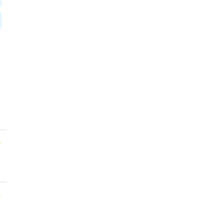
★
★
★