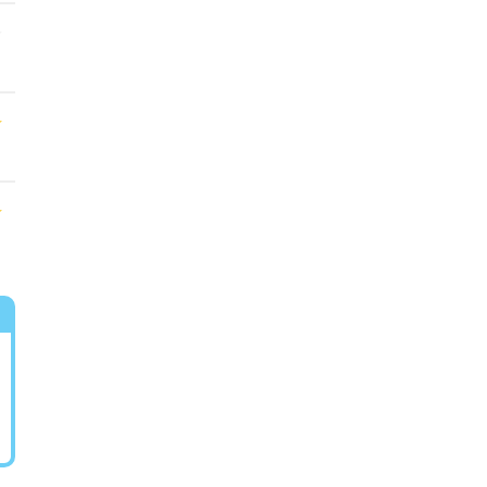
★
★
★