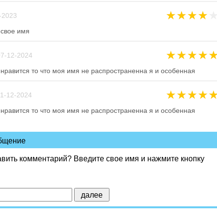
★
★
★
★
-2023
 свое имя
★
★
★
★
7-12-2024
,нравится то что моя имя не распространенна я и особенная
★
★
★
★
1-12-2024
,нравится то что моя имя не распространенна я и особенная
общение
авить комментарий? Введите свое имя и нажмите кнопку