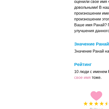
оценили свое имя 4
довольными! В на
произношении имен
произношении этог
Ваше имя Ранай? 
улучшения данног
Значение Ранай
Значение Ранай на
Рейтинг
10 люди с именем 
свое имя
тоже.
★
★
★
★