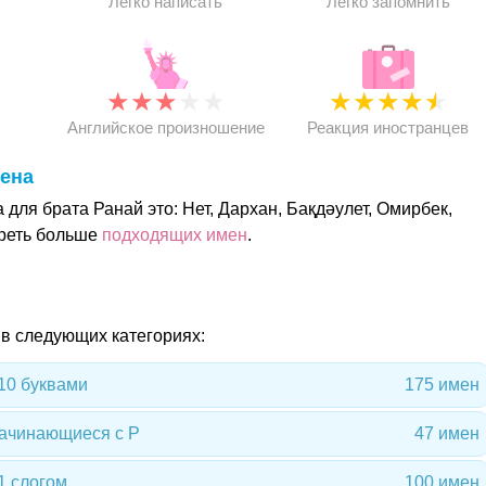
Легко написать
Легко запомнить
★
★
★
★
★
★
★
★
★
★
★
Английское произношение
Реакция иностранцев
ена
для брата Ранай это: Нет, Дархан, Бақдәулет, Омирбек,
реть больше
подходящих имен
.
 в следующих категориях:
10 буквами
175 имен
начинающиеся с Р
47 имен
1 слогом
100 имен