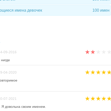
ющиеся имена девочек
100 имен
в
★
★
★
★
4-09-2016
 нигде
★
★
★
★
9-04-2020
повторимое
★
★
★
★
0-07-2021
. Я довольна своим именем.