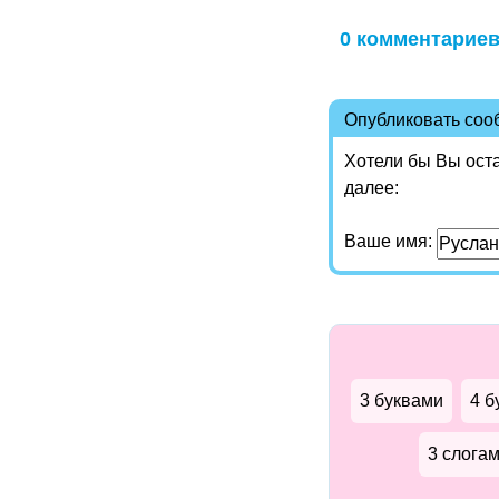
0 комментарие
Опубликовать со
Хотели бы Вы ост
далее:
Ваше имя:
3 буквами
4 б
3 слога