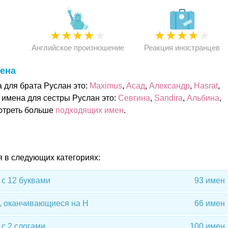
★
★
★
★
★
★
★
★
★
★
★
Английское произношение
Реакция иностранцев
ена
для брата Руслан это:
Maximus
,
Асад
,
Александр
,
Hasrat
,
 имена для сестры Руслан это:
Севгина
,
Sandira
,
Альбина
,
отреть больше
подходящих имен
.
я в следующих категориях:
с 12 буквами
93 имен
, оканчивающиеся на Н
66 имен
с 2 слогами
100 имен