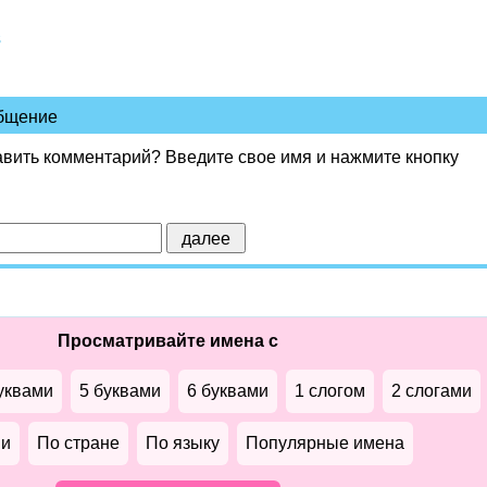
в
общение
авить комментарий? Введите свое имя и нажмите кнопку
Просматривайте имена с
уквами
5 буквами
6 буквами
1 слогом
2 слогами
ми
По стране
По языку
Популярные имена