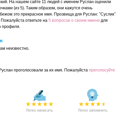
ский. На нашем сайте 11 людей с именем Руслан оценили
очками (из 5). Таким образом, они кажутся очень
бежом это прекрасное имя. Прозвища для Руслан: "Суслик"
 Пожалуйста ответьте на
5 вопросов о своем имени
для
о профиля.
н
ам неизвестно.
Руслан проголосовали за их имя. Пожалуйста
проголосуйте
★
★
★
★
★
★
★
★
★
★
★
Легко написать
Легко запомнить