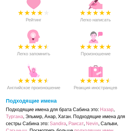
★
★
★
★
★
★
★
★
★
★
Рейтинг
Легко написать
★
★
★
★
★
★
★
★
★
★
Легко запомнить
Произношение
★
★
★
★
★
★
★
★
★
★
Английское произношение
Реакция иностранцев
Подходящие имена
Подходящие имена для брата Сабина это:
Назар
,
Тургана
, Эльмир, Анар, Хаган. Подходящие имена для
сестры Сабина это:
Sandira
,
Раисат
,
Nevin
, Сальви,
Сагыныш
. Посмотреть больше
подходящих имен
.