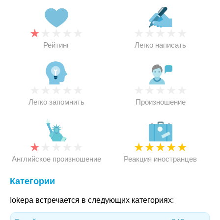
★
★
★
★
★
★
★
★
★
★
Рейтинг
Легко написать
★
★
★
★
★
★
★
★
★
★
Легко запомнить
Произношение
★
★
★
★
★
★
★
★
★
★
Английское произношение
Реакция иностранцев
Категории
Iokepa встречается в следующих категориях: