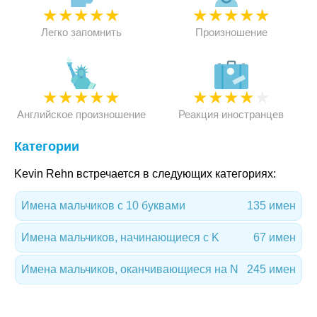
★
★
★
★
★
★
★
★
★
★
Легко запомнить
Произношение
★
★
★
★
★
★
★
★
★
★
Английское произношение
Реакция иностранцев
Категории
Kevin Rehn встречается в следующих категориях:
Имена мальчиков с 10 буквами
135 имен
Имена мальчиков, начинающиеся с K
67 имен
Имена мальчиков, оканчивающиеся на N
245 имен