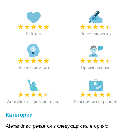
★
★
★
★
★
★
★
★
★
★
Рейтинг
Легко написать
★
★
★
★
★
★
★
★
★
★
Легко запомнить
Произношение
★
★
★
★
★
★
★
★
★
★
Английское произношение
Реакция иностранцев
Категории
Alexandr встречается в следующих категориях: