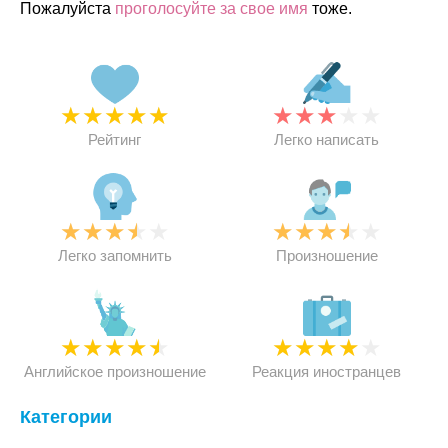
Пожалуйста
проголосуйте за свое имя
тоже.
★
★
★
★
★
★
★
★
★
★
Рейтинг
Легко написать
★
★
★
★
★
★
★
★
★
★
Легко запомнить
Произношение
★
★
★
★
★
★
★
★
★
★
Английское произношение
Реакция иностранцев
Категории