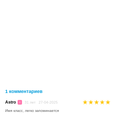
1 комментариев
★
★
★
★
★
Astro
31 лет 27-04-2025
♀
Имя класс, легко запоминается