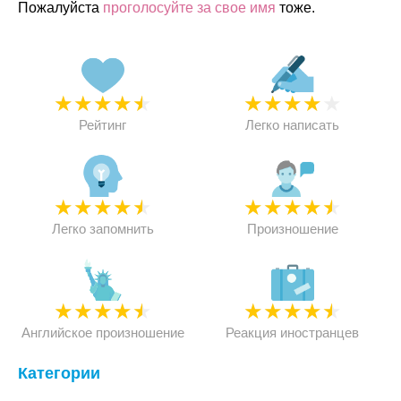
Пожалуйста
проголосуйте за свое имя
тоже.
★
★
★
★
★
★
★
★
★
★
Рейтинг
Легко написать
★
★
★
★
★
★
★
★
★
★
Легко запомнить
Произношение
★
★
★
★
★
★
★
★
★
★
Английское произношение
Реакция иностранцев
Категории