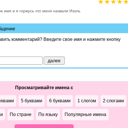
★
★
★
★
е имя и я горжусь что меня назвали Изэль
общение
авить комментарий? Введите свое имя и нажмите кнопку
Просматривайте имена с
уквами
5 буквами
6 буквами
1 слогом
2 слогами
ми
По стране
По языку
Популярные имена