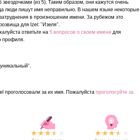
 звездочками (из 5). Таким образом, они кажутся очень
а люди пишут имя неправильно. В нашем языке некоторые
атруднения в произношении имени. За рубежом это
озвища для Izel: "Изеля".
жалуйста ответьте на
5 вопросов о своем имени
для
о профиля.
 "уникальный".
zel проголосовали за их имя. Пожалуйста
проголосуйте за
★
★
★
★
★
★
★
★
★
★
★