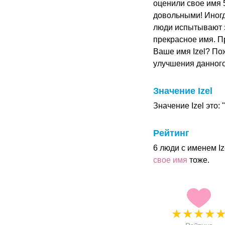
оценили свое имя 5
довольными! Иногд
люди испытывают з
прекрасное имя. Пр
Ваше имя Izel? По
улучшения данног
Значение Izel
Значение Izel это:
Рейтинг
6 люди с именем I
свое имя
тоже.
★
★
★
★