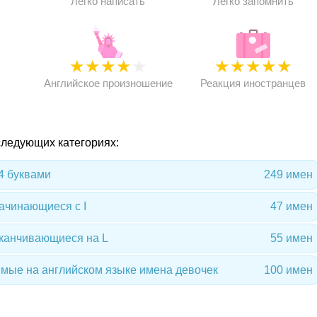
Легко написать
Легко запомнить
★
★
★
★
★
★
★
★
★
★
★
Английское произношение
Реакция иностранцев
 следующих категориях:
4 буквами
249 имен
ачинающиеся с I
47 имен
оканчивающиеся на L
55 имен
мые на английском языке имена девочек
100 имен