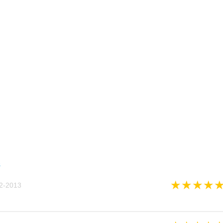
в
★
★
★
★
2-2013