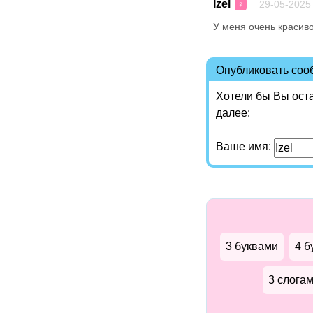
Izel
29-05-2025
♀
У меня очень красиво
Опубликовать со
Хотели бы Вы ост
далее:
Ваше имя:
3 буквами
4 б
3 слога