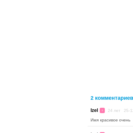
2 комментарие
Izel
24 лет 25-1
♀
Имя красивое очень