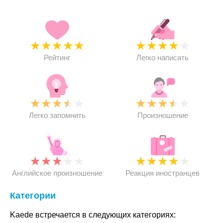
★
★
★
★
★
★
★
★
★
★
Рейтинг
Легко написать
★
★
★
★
★
★
★
★
★
★
Легко запомнить
Произношение
★
★
★
★
★
★
★
★
★
★
Английское произношение
Реакция иностранцев
Категории
Kaede встречается в следующих категориях: