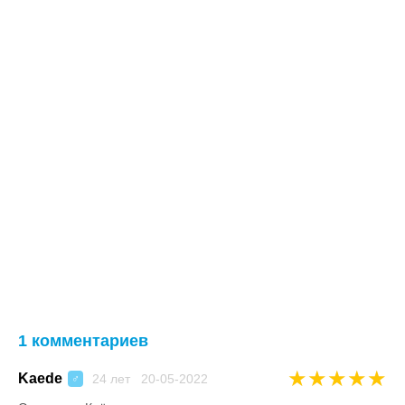
1 комментариев
★
★
★
★
★
Kaede
24 лет 20-05-2022
♂