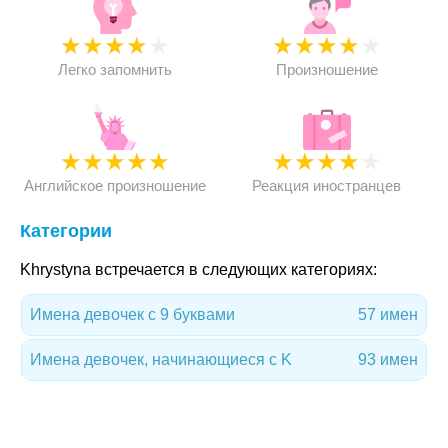
★
★
★
★
★
★
★
★
★
★
Легко запомнить
Произношение
★
★
★
★
★
★
★
★
★
★
Английское произношение
Реакция иностранцев
Категории
Khrystyna встречается в следующих категориях:
Имена девочек с 9 буквами
57 имен
Имена девочек, начинающиеся с K
93 имен