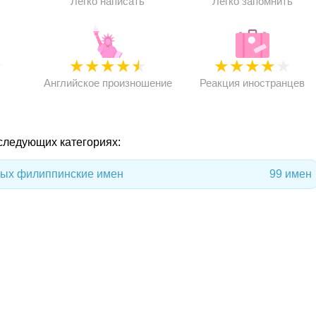
Легко написать
Легко запомнить
★
★
★
★
★
★
★
★
★
★
★
Английское произношение
Реакция иностранцев
 следующих категориях:
ных филиппинские имен
99 имен