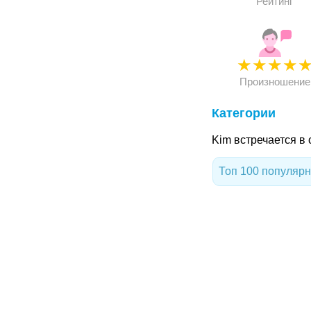
Рейтинг
★
★
★
★
Произношение
Категории
Kim встречается в
Топ 100 популяр