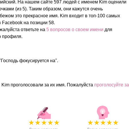
лийский. На нашем сайте 597 людей с именем Kim оценили
очками (из 5). Таким образом, они кажутся очень
бежом это прекрасное имя. Kim входит в топ-100 самых
 Facebook на позиции 58.
жалуйста ответьте на
5 вопросов о своем имени
для
о профиля.
"Господь фокусируется на".
 Kim проголосовали за их имя. Пожалуйста
проголосуйте за
★
★
★
★
★
★
★
★
★
★
★