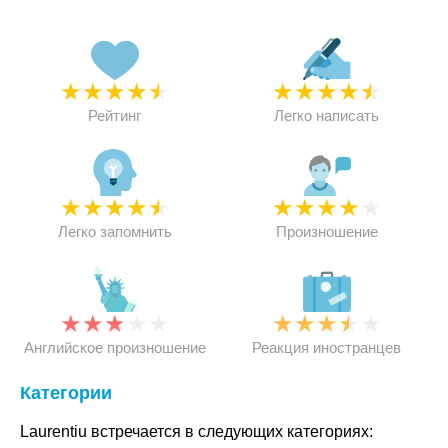
★
★
★
★
★
★
★
★
★
★
Рейтинг
Легко написать
★
★
★
★
★
★
★
★
★
★
Легко запомнить
Произношение
★
★
★
★
★
★
★
★
★
★
Английское произношение
Реакция иностранцев
Категории
Laurentiu встречается в следующих категориях: