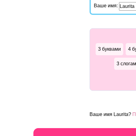
Ваше имя:
3 буквами
4 б
3 слога
Ваше имя Laurita?
П