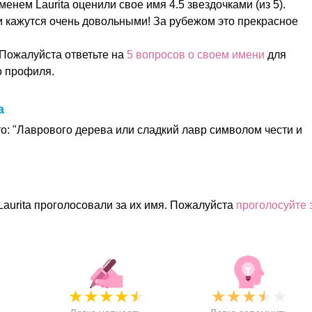
менем Laurita оценили свое имя 4.5 звездочками (из 5).
и кажутся очень довольными! За рубежом это прекрасное
 Пожалуйста ответьте на
5 вопросов о своем имени
для
о профиля.
a
то: "Лаврового дерева или сладкий лавр символом чести и
Laurita проголосовали за их имя. Пожалуйста
проголосуйте 
★
★
★
★
★
★
★
★
★
★
★