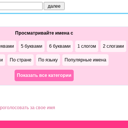
Просматривайте имена с
уквами
5 буквами
6 буквами
1 слогом
2 слогами
ми
По стране
По языку
Популярные имена
Показать все категории
роголосовать за свое имя