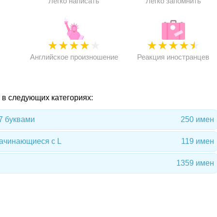
Легко написать
Легко запомнить
★
★
★
★
★
★
★
★
★
★
★
Английское произношение
Реакция иностранцев
я в следующих категориях:
7 буквами
250 имен
начинающиеся с L
119 имен
1359 имен