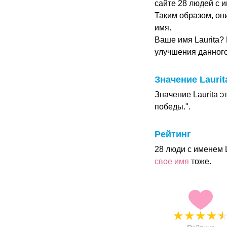
сайте 28 людей с и
Таким образом, он
имя.
Ваше имя Laurita?
улучшения данног
Значение Laurit
Значение Laurita э
победы.".
Рейтинг
28 люди с именем 
свое имя
тоже.
★
★
★
★