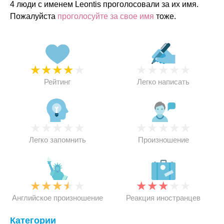
4 люди с именем Leontis проголосовали за их имя.
Пожалуйста
проголосуйте за свое имя
тоже.
★
★
★
★
★
★
★
★
★
★
Рейтинг
Легко написать
★
★
★
★
★
★
★
★
★
★
Легко запомнить
Произношение
★
★
★
★
★
★
★
★
★
★
Английское произношение
Реакция иностранцев
Категории